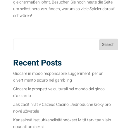
gleichermaßen lohnt. Besuchen Sie noch heute die Seite,
um selbst herauszufinden, warum so viele Spieler darauf
schwören!
Search
Recent Posts
Giocare in modo responsabile suggerimenti per un
divertimento sicuro nel gambling
Giocare le prospettive culturali nel mondo del gioco
d'azzardo
Jak začít hrát v Cazeus Casino: Jednoduché kroky pro
nové uživatele
Kansainväliset uhkapelisäännökset Mitä tarvitaan lain
noudattamiseksi