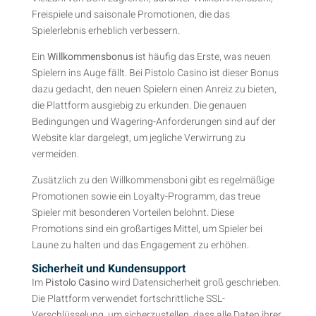
Freispiele und saisonale Promotionen, die das
Spielerlebnis erheblich verbessern.
Ein
Willkommensbonus
ist häufig das Erste, was neuen
Spielern ins Auge fällt. Bei Pistolo Casino ist dieser Bonus
dazu gedacht, den neuen Spielern einen Anreiz zu bieten,
die Plattform ausgiebig zu erkunden. Die genauen
Bedingungen und Wagering-Anforderungen sind auf der
Website klar dargelegt, um jegliche Verwirrung zu
vermeiden.
Zusätzlich zu den Willkommensboni gibt es regelmäßige
Promotionen sowie ein Loyalty-Programm, das treue
Spieler mit besonderen Vorteilen belohnt. Diese
Promotions sind ein großartiges Mittel, um Spieler bei
Laune zu halten und das Engagement zu erhöhen.
Sicherheit und Kundensupport
Im
Pistolo Casino
wird Datensicherheit groß geschrieben.
Die Plattform verwendet fortschrittliche SSL-
Verschlüsselung, um sicherzustellen, dass alle Daten ihrer