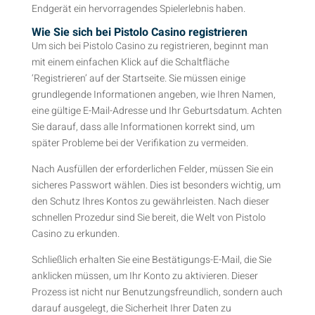
Endgerät ein hervorragendes Spielerlebnis haben.
Wie Sie sich bei Pistolo Casino registrieren
Um sich bei Pistolo Casino zu registrieren, beginnt man
mit einem einfachen Klick auf die Schaltfläche
‘Registrieren’ auf der Startseite. Sie müssen einige
grundlegende Informationen angeben, wie Ihren Namen,
eine gültige E-Mail-Adresse und Ihr Geburtsdatum. Achten
Sie darauf, dass alle Informationen korrekt sind, um
später Probleme bei der Verifikation zu vermeiden.
Nach Ausfüllen der erforderlichen Felder, müssen Sie ein
sicheres Passwort wählen. Dies ist besonders wichtig, um
den Schutz Ihres Kontos zu gewährleisten. Nach dieser
schnellen Prozedur sind Sie bereit, die Welt von Pistolo
Casino zu erkunden.
Schließlich erhalten Sie eine Bestätigungs-E-Mail, die Sie
anklicken müssen, um Ihr Konto zu aktivieren. Dieser
Prozess ist nicht nur Benutzungsfreundlich, sondern auch
darauf ausgelegt, die Sicherheit Ihrer Daten zu