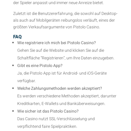
der Spieler anpasst und immer neue Anreize bietet.
Zuletzt ist die Benutzererfahrung, die sowohl auf Desktop-
als auch auf Mobilgeräten reibungslos verläuft, eines der
größten Verkaufsargumente von Pistolo Casino.
FAQ
Wie registriere ich mich bei Pistolo Casino?
Gehen Sie auf die Website und klicken Sie auf die
Schaltfläche “Registrieren”, um Ihre Daten einzugeben.
Gibt es eine Pistolo App?
Ja, die Pistolo App ist für Android- und iOS-Geräte
verfügbar.
Welche Zahlungsmethoden werden akzeptiert?
Es werden verschiedene Methoden akzeptiert, darunter
Kreditkarten, E-Wallets und Banküberweisungen.
Wie sicher ist das Pistolo Casino?
Das Casino nutzt SSL-Verschlüsselung und
verpflichtend faire Spielpraktiken.