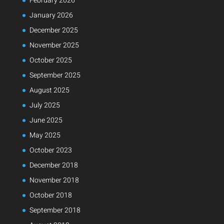
February 2026
January 2026
December 2025
November 2025
October 2025
September 2025
August 2025
July 2025
June 2025
May 2025
October 2023
December 2018
November 2018
October 2018
September 2018