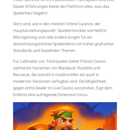
Dealer-Erfahrungen bietet die Plattform alles, was das
Spielerherz begehrt.
Slots sind, wie in den meisten Online-Casinos, der
Hauptanziehungspunkt. Spieleentwickler wie NetEnt,
Microgaming und viele andere sorgen für ein
abwechslungsreiches Spielerlebnis mit hohen grafischen
Standards und fesselnden Themen.
Für Liebhaber von Tischspielen bietet Pistolo Casino
zahlreiche Varianten von Blackjack, Roulette und
Baccarat, die sowohl in traditionellen als auch in
modernen Versionen verfügbar sind. Die Möglichkeit,
gegen echte Dealer im Live-Casino anzutreten, fügt dem
Erlebnis eine aufregende Dimension hinzu.