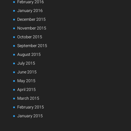
February 2016
January 2016
December 2015
November 2015
October 2015
September 2015
August 2015
July 2015
June 2015
May 2015
April 2015
March 2015
February 2015
January 2015