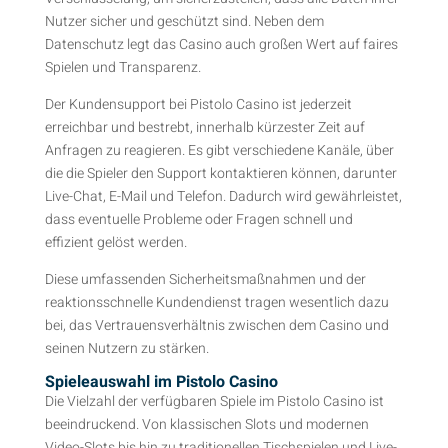
Nutzer sicher und geschützt sind. Neben dem
Datenschutz legt das Casino auch großen Wert auf faires
Spielen und Transparenz.
Der Kundensupport bei Pistolo Casino ist jederzeit
erreichbar und bestrebt, innerhalb kürzester Zeit auf
Anfragen zu reagieren. Es gibt verschiedene Kanäle, über
die die Spieler den Support kontaktieren können, darunter
Live-Chat, E-Mail und Telefon. Dadurch wird gewährleistet,
dass eventuelle Probleme oder Fragen schnell und
effizient gelöst werden.
Diese umfassenden Sicherheitsmaßnahmen und der
reaktionsschnelle Kundendienst tragen wesentlich dazu
bei, das Vertrauensverhältnis zwischen dem Casino und
seinen Nutzern zu stärken.
Spieleauswahl im Pistolo Casino
Die Vielzahl der verfügbaren Spiele im Pistolo Casino ist
beeindruckend. Von klassischen Slots und modernen
Video-Slots bis hin zu traditionellen Tischspielen und Live-