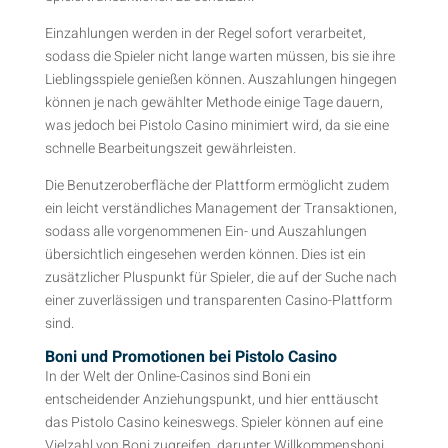
Einzahlungen werden in der Regel sofort verarbeitet,
sodass die Spieler nicht lange warten müssen, bis sie ihre
Lieblingsspiele genießen können. Auszahlungen hingegen
können je nach gewählter Methode einige Tage dauern,
was jedoch bei Pistolo Casino minimiert wird, da sie eine
schnelle Bearbeitungszeit gewährleisten.
Die Benutzeroberfläche der Plattform ermöglicht zudem
ein leicht verständliches Management der Transaktionen,
sodass alle vorgenommenen Ein- und Auszahlungen
übersichtlich eingesehen werden können. Dies ist ein
zusätzlicher Pluspunkt für Spieler, die auf der Suche nach
einer zuverlässigen und transparenten Casino-Plattform
sind.
Boni und Promotionen bei Pistolo Casino
In der Welt der Online-Casinos sind Boni ein
entscheidender Anziehungspunkt, und hier enttäuscht
das Pistolo Casino keineswegs. Spieler können auf eine
Vielzahl von Boni zugreifen, darunter Willkommensboni,