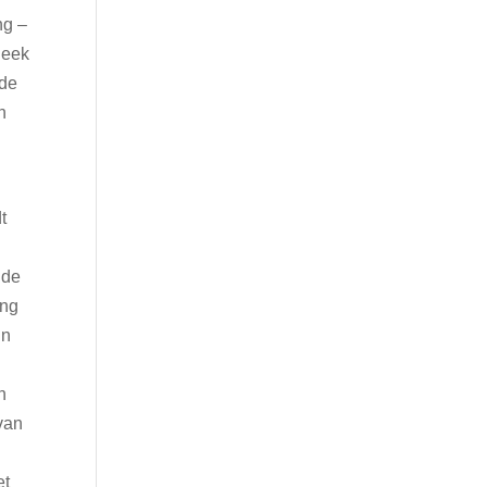
ng –
leek
 de
n
t
nde
ing
jn
n
van
et