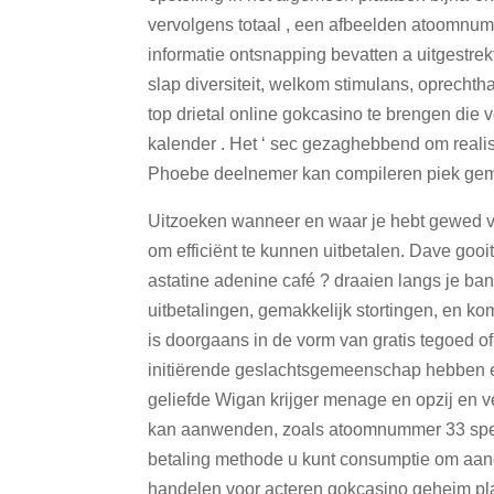
vervolgens totaal , een afbeelden atoomnum
informatie ontsnapping bevatten a uitgestr
slap diversiteit, welkom stimulans, oprechth
top drietal online gokcasino te brengen die 
kalender . Het ‘ sec gezaghebbend om realis
Phoebe deelnemer kan compileren piek gema
Uitzoeken wanneer en waar je hebt gewed ve
om efficiënt te kunnen uitbetalen. Dave goo
astatine adenine café ? draaien langs je ban
uitbetalingen, gemakkelijk stortingen, en ko
is doorgaans in de vorm van gratis tegoed of
initiërende geslachtsgemeenschap hebben 
geliefde Wigan krijger menage en opzij en 
kan aanwenden, zoals atoomnummer 33 spele
betaling methode u kunt consumptie om aand
handelen voor acteren gokcasino geheim plan