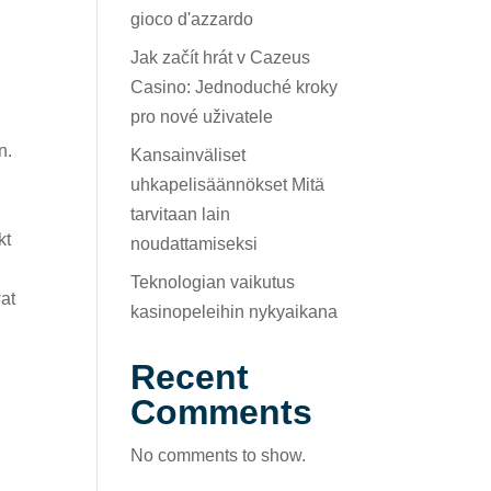
gioco d'azzardo
Jak začít hrát v Cazeus
Casino: Jednoduché kroky
pro nové uživatele
n.
Kansainväliset
uhkapelisäännökset Mitä
tarvitaan lain
kt
noudattamiseksi
Teknologian vaikutus
wat
kasinopeleihin nykyaikana
Recent
Comments
No comments to show.