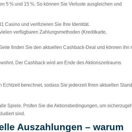
hen 5 % und 15 %. So können Sie Verluste ausgleichen und
1 Casino und verifizieren Sie Ihre Identität.
 vielen verfügbaren Zahlungsmethoden (Kreditkarte,
Seite finden Sie den aktuellen Cashback‑Deal und können ihn 
gewohnt. Der Cashback wird am Ende des Aktionszeitraums
Echtzeit berechnet, sodass Sie jederzeit Ihren aktuellen Stan
alle Spiele. Prüfen Sie die Aktionsbedingungen, um sicherzuge
ludiert sind.
nelle Auszahlungen – warum