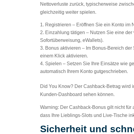
Nettoverluste zurück, typischerweise zwisc
gleichzeitig weiter spielen.
Registrieren – Eröffnen Sie ein Konto im N
Einzahlung tätigen – Nutzen Sie eine der
Sofortüberweisung, eWallets).
Bonus aktivieren – Im Bonus‑Bereich der 
einem Klick aktivieren.
Spielen – Setzen Sie Ihre Einsätze wie 
automatisch Ihrem Konto gutgeschrieben.
Did You Know? Der Cashback‑Betrag wird in 
Kunden‑Dashboard sehen können.
Warning: Der Cashback‑Bonus gilt nicht für 
dass Ihre Lieblings‑Slots und Live‑Tische ink
Sicherheit und sch