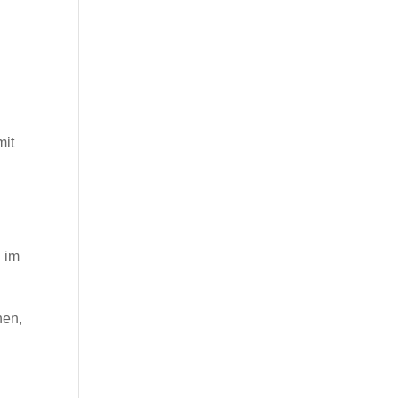
mit
d im
hen,