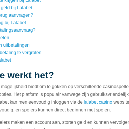
 krijgen bij Lalabet
geld bij Lalabet
terug aanvragen?
g bij Lalabet
etalingsaanvraag?
weten
 uitbetalingen
etaling te vergroten
alabet
oe werkt het?
e mogelijkheid biedt om te gokken op verschillende casinospelle
opties. Het platform is populair vanwege zijn gebruiksvriendelij
alabet kan men eenvoudig inloggen via de
lalabet casino
website
envoudig, en spelers kunnen direct beginnen met spelen.
spelers maken een account aan, storten geld en kunnen vervolge