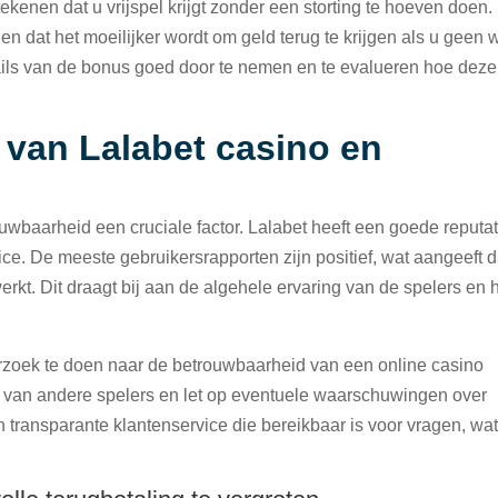
ekenen dat u vrijspel krijgt zonder een storting te hoeven doen.
en dat het moeilijker wordt om geld terug te krijgen als u geen 
tails van de bonus goed door te nemen en te evalueren hoe dez
van Lalabet casino en
ouwbaarheid een cruciale factor. Lalabet heeft een goede reputat
ice. De meeste gebruikersrapporten zijn positief, wat aangeeft d
erkt. Dit draagt bij aan de algehele ervaring van de spelers en 
erzoek te doen naar de betrouwbaarheid van een online casino
es van andere spelers en let op eventuele waarschuwingen over
 transparante klantenservice die bereikbaar is voor vragen, wa