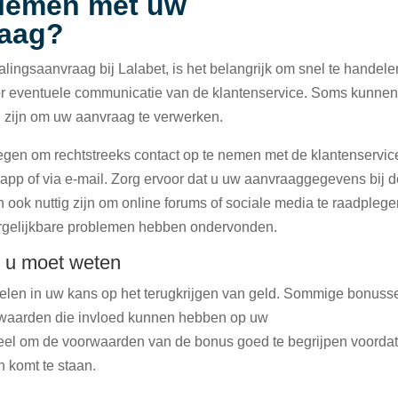
blemen met uw
raag?
lingsaanvraag bij Lalabet, is het belangrijk om snel te handele
oor eventuele communicatie van de klantenservice. Soms kunne
 zijn om uw aanvraag te verwerken.
egen om rechtstreeks contact op te nemen met de klantenservic
de app of via e-mail. Zorg ervoor dat u uw aanvraaggegevens bij 
n ook nuttig zijn om online forums of sociale media te raadpleg
vergelijkbare problemen hebben ondervonden.
t u moet weten
pelen in uw kans op het terugkrijgen van geld. Sommige bonuss
orwaarden die invloed kunnen hebben op uw
ieel om de voorwaarden van de bonus goed te begrijpen voordat
n komt te staan.