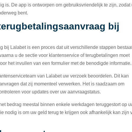
ig is. De app is ontworpen om gebruiksvriendelijk te zijn, zodat
onderweg bent.
terugbetalingsaanvraag bij
bij Lalabet is een proces dat uit verschillende stappen bestaat
aarna u de sectie voor klantenservice of terugbetalingen moet
oor het invullen van een formulier met de benodigde informatie.
lantenserviceteam van Lalabet uw verzoek beoordelen. Dit kan
l aanvragen dat zij momenteel verwerken. Het is raadzaam om
 controleren voor updates over uw aanvraagstatus.
het bedrag meestal binnen enkele werkdagen teruggestort op 
ie nodig is om uw geld terug te krijgen ook afhankelijk kan zijn 