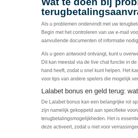
Wat te doen bij pro
terugbetalingsaanv
Als u problemen ondervindt met uw terugbeta
Begin met het controleren van uw e-mail v
aanvullende documenten of informatie nodig
Als u geen antwoord ontvangt, kunt u overw
Dit kan meestal via de live chat functie in 
hand heeft, zodat u snel kunt helpen. Het ka
voor tips van andere spelers die mogelijk 
Lalabet bonus en geld terug: wa
De Lalabet bonus kan een belangrijke rol s
zijn namelijk gekoppeld aan specifieke vo
terugbetalingsmogelijkheden. Het is essent
deze activeert, zodat u niet voor verrassinge