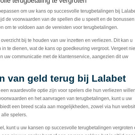
lle terugbetaling te vergroten
 toepassen om uw kans op succesvolle terugbetalingen bij Lalabe
ltijd de voorwaarden van de spellen die u speelt en de bonussen
pen om te voldoen aan de vereisten voor terugbetalingen.
 overzicht bij te houden van uw inzetten en verliezen. Dit kan u
in te dienen, wat de kans op goedkeuring vergroot. Vergeet nie
n in uw communicatie met de klantenservice, aangezien dit uw
 van geld terug bij Lalabet
 een waardevolle optie zijn voor spelers die hun verliezen wille
voorwaarden en het aanvragen van terugbetalingen, kunt u uw
t biedt een breed scala aan mogelijkheden, zowel via hun websi
alle spelers.
ikel, kunt u uw kansen op succesvolle terugbetalingen vergroten