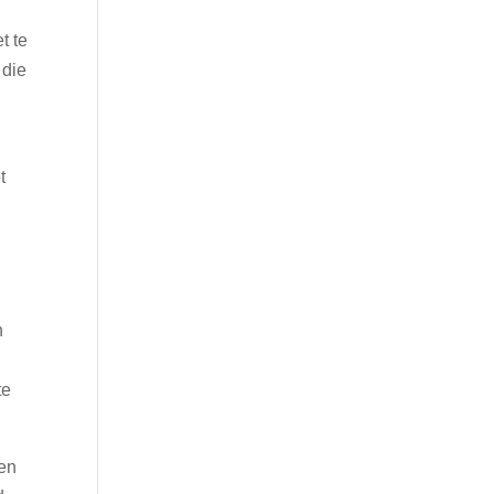
t te
 die
t
n
te
 en