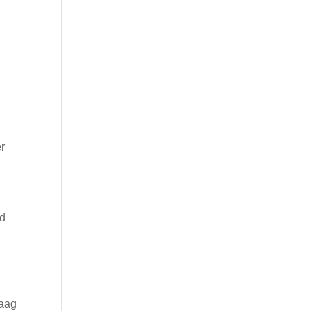
n
er
gd
raag