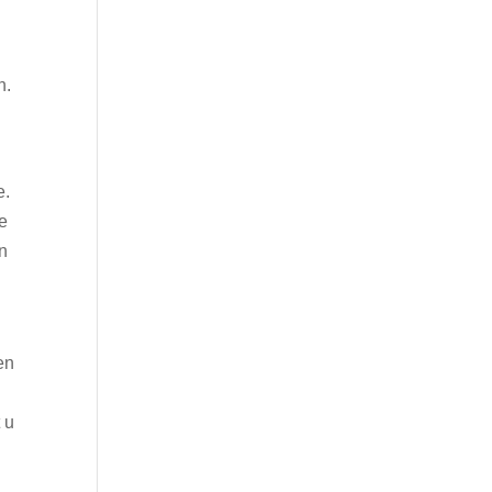
n.
n
e.
de
en
en
 u