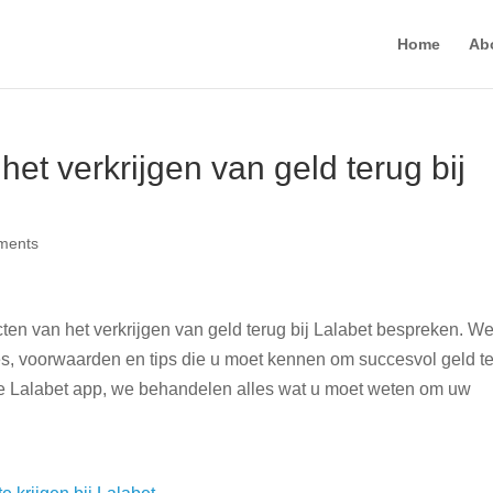
Home
Ab
et verkrijgen van geld terug bij
ments
ecten van het verkrijgen van geld terug bij Lalabet bespreken. W
es, voorwaarden en tips die u moet kennen om succesvol geld t
 de Lalabet app, we behandelen alles wat u moet weten om uw