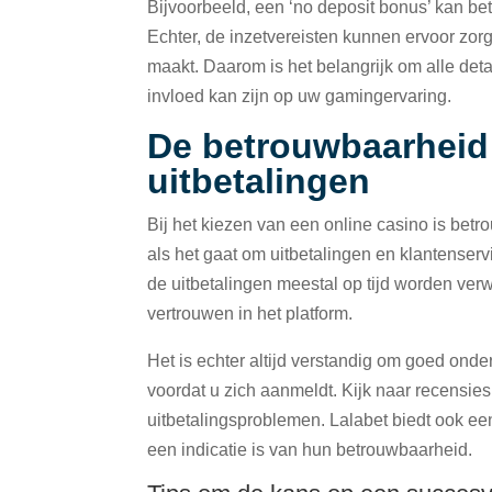
Bijvoorbeeld, een ‘no deposit bonus’ kan bet
Echter, de inzetvereisten kunnen ervoor zorg
maakt. Daarom is het belangrijk om alle de
invloed kan zijn op uw gamingervaring.
De betrouwbaarheid 
uitbetalingen
Bij het kiezen van een online casino is betr
als het gaat om uitbetalingen en klantenserv
de uitbetalingen meestal op tijd worden verw
vertrouwen in het platform.
Het is echter altijd verstandig om goed ond
voordat u zich aanmeldt. Kijk naar recensi
uitbetalingsproblemen. Lalabet biedt ook een
een indicatie is van hun betrouwbaarheid.