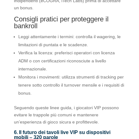
indipendenti (eCOGRA, iTech Labs) prima di accettare
un bonus.
Consigli pratici per proteggere il
bankroll
Leggi attentamente i termini
: controlla il wagering, le
limitazioni di puntata e le scadenze.
Verifica la licenza
: preferisci operatori con licenza
ADM o con certificazioni riconosciute a livello
internazionale.
Monitora i movimenti
: utilizza strumenti di tracking per
tenere sotto controllo il turnover mensile e i requisiti di
bonus.
Seguendo queste linee guida, i giocatori VIP possono
evitare le trappole più comuni e mantenere
un’esperienza di gioco sicura e profittevole.
6. Il futuro dei tavoli live VIP su dispositivi
mobili – 320 parole