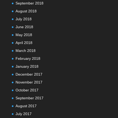
September 2018
August 2018
July 2018
June 2018
May 2018
April 2018
March 2018
February 2018
January 2018
December 2017
November 2017
October 2017
September 2017
August 2017
July 2017