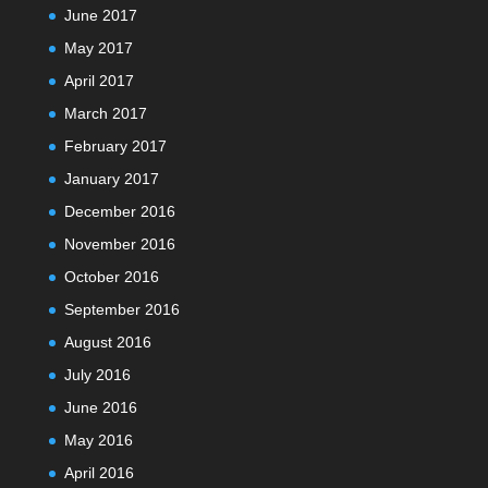
June 2017
May 2017
April 2017
March 2017
February 2017
January 2017
December 2016
November 2016
October 2016
September 2016
August 2016
July 2016
June 2016
May 2016
April 2016