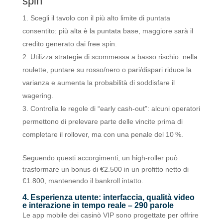
spin
Scegli il tavolo con il più alto limite di puntata
consentito
: più alta è la puntata base, maggiore sarà il
credito generato dai free spin.
Utilizza strategie di scommessa a basso rischio
: nella
roulette, puntare su rosso/nero o pari/dispari riduce la
varianza e aumenta la probabilità di soddisfare il
wagering.
Controlla le regole di “early cash‑out”
: alcuni operatori
permettono di prelevare parte delle vincite prima di
completare il rollover, ma con una penale del 10 %.
Seguendo questi accorgimenti, un high‑roller può
trasformare un bonus di €2.500 in un profitto netto di
€1.800, mantenendo il bankroll intatto.
4. Esperienza utente: interfaccia, qualità video
e interazione in tempo reale – 290 parole
Le app mobile dei casinò VIP sono progettate per offrire