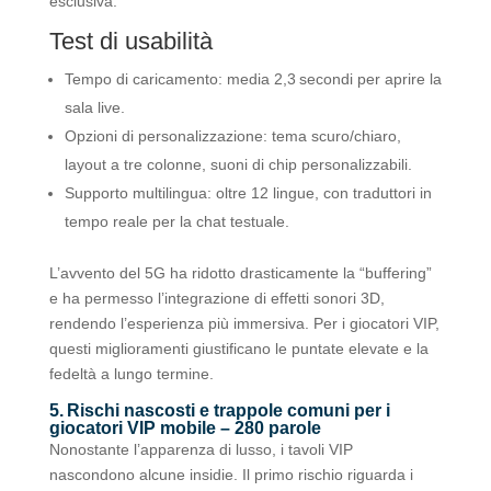
esclusiva.
Test di usabilità
Tempo di caricamento
: media 2,3 secondi per aprire la
sala live.
Opzioni di personalizzazione
: tema scuro/chiaro,
layout a tre colonne, suoni di chip personalizzabili.
Supporto multilingua
: oltre 12 lingue, con traduttori in
tempo reale per la chat testuale.
L’avvento del 5G ha ridotto drasticamente la “buffering”
e ha permesso l’integrazione di effetti sonori 3D,
rendendo l’esperienza più immersiva. Per i giocatori VIP,
questi miglioramenti giustificano le puntate elevate e la
fedeltà a lungo termine.
5. Rischi nascosti e trappole comuni per i
giocatori VIP mobile – 280 parole
Nonostante l’apparenza di lusso, i tavoli VIP
nascondono alcune insidie. Il primo rischio riguarda i