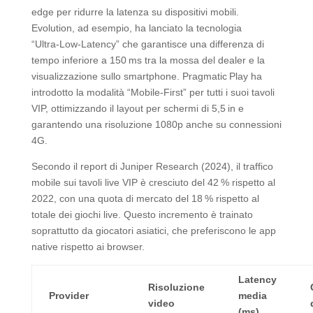
edge per ridurre la latenza su dispositivi mobili.
Evolution, ad esempio, ha lanciato la tecnologia
“Ultra‑Low‑Latency” che garantisce una differenza di
tempo inferiore a 150 ms tra la mossa del dealer e la
visualizzazione sullo smartphone. Pragmatic Play ha
introdotto la modalità “Mobile‑First” per tutti i suoi tavoli
VIP, ottimizzando il layout per schermi di 5,5 in e
garantendo una risoluzione 1080p anche su connessioni
4G.
Secondo il report di Juniper Research (2024), il traffico
mobile sui tavoli live VIP è cresciuto del 42 % rispetto al
2022, con una quota di mercato del 18 % rispetto al
totale dei giochi live. Questo incremento è trainato
soprattutto da giocatori asiatici, che preferiscono le app
native rispetto ai browser.
Latency
Risoluzione
Provider
media
video
(ms)