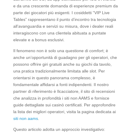
e da una crescente domanda di esperienze premium da
parte dei giocatori più esigenti. I cosiddetti “VIP Live
Tables” rappresentano il punto d’incontro tra tecnologia
all’avanguardia e servizi su misura, dove i dealer reali
interagiscono con una clientela abituata a puntate
elevate e a bonus esclusivi.
Il fenomeno non è solo una questione di comfort; è
anche un’opportunità di guadagno per gli operatori, che
possono offrire giri gratuiti anche su giochi da tavolo,
una pratica tradizionalmente limitata alle slot. Per
orientarsi in questo panorama complesso, è
fondamentale affidarsi a fonti indipendenti. Il nostro
partner di riferimento è Ilcacciatore, il sito di recensioni
che analizza in profondità i siti non AAMS e fornisce
guide dettagliate sui casinò certificati. Per approfondire
la lista dei migliori operatori, visita la pagina dedicata ai
siti non aams
.
Questo articolo adotta un approccio investigativo: