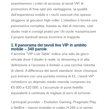
esamineremo i criteri di accesso ai tavoli VIP, le
promozioni di free‑spin più vantaggiose, la qualità
dell’esperienza mobile e i rischi nascosti che spesso
sfuggono ai giocatori high‑roller. L’obiettivo è fornire una
panoramica completa, basata su dati di mercato, casi
studio reali e consigli pratici per chi vuole massimizzare
il proprio bankroll senza incorrere in trappole.
1. Il panorama dei tavoli live VIP in ambito
mobile – 340 parole
Il termine “VIP Live Table” indica una sala da gioco
virtuale dove il dealer è reale, lo streaming è in alta
definizione e l’accesso è limitato a una cerchia ristretta
di clienti. A differenza dei tavoli standard, dove chiunque
può entrare con una puntata minima di €1, i tavoli VIP
richiedono un deposito medio mensile compreso tra
€5.000 e €20.000, o l’accumulo di punti fedeltà
equivalenti a centinaia di migliaia di euro di turnover.
I principali provider – Evolution Gaming, Pragmatic Play
e NetEnt – hanno investito in codec H.265 e in server