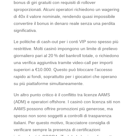
bonus di giri gratuiti con requisiti di rollover
sproporzionati. Alcuni operatori richiedono un wagering
di 40x il valore nominale, rendendo quasi impossibile
convertire il bonus in denaro reale senza una perdita
significativa.
Le politiche di cash‑out per i conti VIP sono spesso più
restrittive. Molti casinò impongono un limite di prelievo
giornaliero pari al 20 % del bankroll totale, o richiedono
una verifica aggiuntiva tramite video‑call per importi
superiori a €10.000. Questo può bloccare l’accesso
rapido ai fondi, soprattutto per i giocatori che operano
su più piattaforme simultaneamente.
Un altro punto critico è il conflitto tra licenze AAMS
(ADM) e operatori offshore. I casinò con licenza siti non
AAMS possono offrire promozioni più generose, ma
spesso non sono soggetti a controlli di trasparenza
italiani. Per questo motivo, Ilcacciatore consiglia di
verificare sempre la presenza di certificazioni