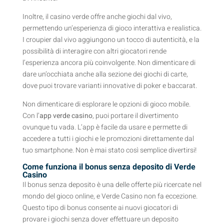
Inoltre, il casino verde offre anche giochi dal vivo,
permettendo un’esperienza di gioco interattiva e realistica.
I croupier dal vivo aggiungono un tocco di autenticità, e la
possibilità di interagire con altri giocatori rende
l’esperienza ancora più coinvolgente. Non dimenticare di
dare un’occhiata anche alla sezione dei giochi di carte,
dove puoi trovare varianti innovative di poker e baccarat.
Non dimenticare di esplorare le opzioni di gioco mobile.
Con l’
app verde casino
, puoi portare il divertimento
ovunque tu vada. L’app è facile da usare e permette di
accedere a tutti i giochi e le promozioni direttamente dal
tuo smartphone. Non è mai stato così semplice divertirsi!
Come funziona il bonus senza deposito di Verde
Casino
Il bonus senza deposito è una delle offerte più ricercate nel
mondo del gioco online, e Verde Casino non fa eccezione.
Questo tipo di bonus consente ai nuovi giocatori di
provare i giochi senza dover effettuare un deposito