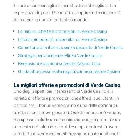
ti darò alcuni consigli utili per sfruttare al meglio la tua
esperienza di gioco. Preparati a scoprire tutto ciò che c’è
da sapere su questo fantastico mondo!
Le migliori offerte e promozioni di Verde Casino
I giochi più popolari disponibili su Verde Casino
Come funziona il bonus senza deposito di Verde Casino
Strategie per vincere nel Plinko Verde Casino
Recensioni e opinioni su Verde Casino Italia
Guida all’accesso e alla registrazione su Verde Casino
Le migliori offerte e promozioni di Verde Casino
Uno degli aspetti più interessanti di Verde Casino è la
varietà di offerte e promozioni che offre ai suoi utenti. In
particolare, il bonus verde casino è una delle opzioni più
allettanti per i nuovi giocatori. Questo bonus può variare,
ma spesso include una combinazione di giri gratuiti e un
aumento del saldo iniziale. Ad esempio, potresti trovare
un’offerta di
verde casino 50 free spins no deposit
che ti