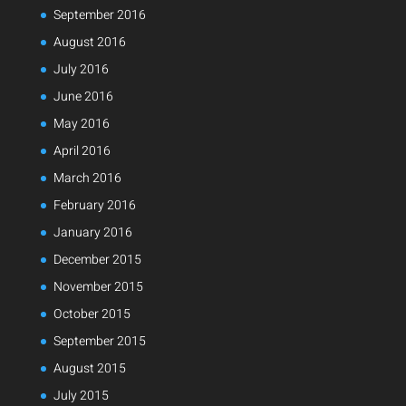
September 2016
August 2016
July 2016
June 2016
May 2016
April 2016
March 2016
February 2016
January 2016
December 2015
November 2015
October 2015
September 2015
August 2015
July 2015