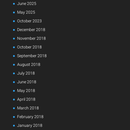
June 2025
May 2025
October 2023
December 2018
November 2018
October 2018
September 2018
August 2018
July 2018
June 2018
May 2018
April 2018
March 2018
February 2018
January 2018