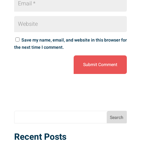
Save my name, email, and website in this browser for
the next time I comment.
Search
Recent Posts