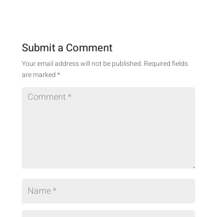
Submit a Comment
Your email address will not be published.
Required fields
are marked
*