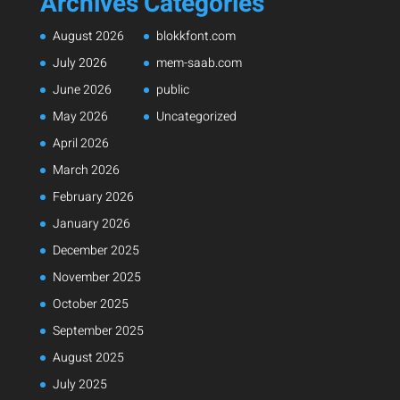
Archives
Categories
August 2026
blokkfont.com
July 2026
mem-saab.com
June 2026
public
May 2026
Uncategorized
April 2026
March 2026
February 2026
January 2026
December 2025
November 2025
October 2025
September 2025
August 2025
July 2025