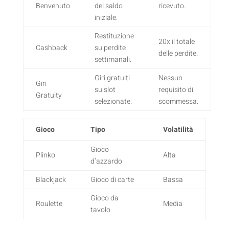
Benvenuto
del saldo
ricevuto.
iniziale.
Restituzione
20x il totale
Cashback
su perdite
delle perdite.
settimanali.
Giri gratuiti
Nessun
Giri
su slot
requisito di
Gratuity
selezionate.
scommessa.
Gioco
Tipo
Volatilità
Gioco
Plinko
Alta
d’azzardo
Blackjack
Gioco di carte
Bassa
Gioco da
Roulette
Media
tavolo