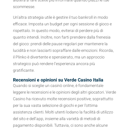
aiuterà a fare scelte più informate quando piazzi le tue
scommesse.
Un’altra strategia utile è gestire il tuo bankroll in modo
efficace. Imposta un budget per ogni sessione di gioco e
rispettalo. In questo modo, eviterai di perdere più di
quanto intendi. Inoltre, non farti prendere dalla frenesia
del gioco: prendi delle pause regolari per mantenere la
lucidità e non lasciarti sopraffare dalle emozioni. Ricorda,
il Plinko è divertente e spensierato, ma un approccio
strategico può rendere l’esperienza ancora più
gratificante.
Recensioni e opinioni su Verde Casino Italia
Quando si sceglie un casinò online, è fondamentale
leggere le recensioni e le opinioni degli altri giocatori. Verde
Casino ha ricevuto molte recensioni positive, soprattutto
per la sua vasta selezione di giochi e per l’ottima
assistenza clienti. Molti utenti lodano la facilità di utilizzo
del sito e dell’app, insieme alla varietà di metodi di
pagamento disponibili. Tuttavia, ci sono anche alcune