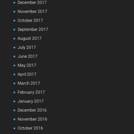
December 2017
November 2017
October 2017
September 2017
August 2017
July 2017
June 2017
May 2017
April 2017
March 2017
February 2017
January 2017
December 2016
November 2016
October 2016