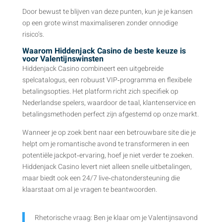
Door bewust te blijven van deze punten, kun je je kansen
op een grote winst maximaliseren zonder onnodige
risico’s.
Waarom Hiddenjack Casino de beste keuze is
voor Valentijnswinsten
Hiddenjack Casino combineert een uitgebreide
spelcatalogus, een robuust VIP‑programma en flexibele
betalingsopties. Het platform richt zich specifiek op
Nederlandse spelers, waardoor de taal, klantenservice en
betalingsmethoden perfect zijn afgestemd op onze markt.
Wanneer je op zoek bent naar een betrouwbare site die je
helpt om je romantische avond te transformeren in een
potentiële jackpot‑ervaring, hoef je niet verder te zoeken.
Hiddenjack Casino levert niet alleen snelle uitbetalingen,
maar biedt ook een 24/7 live‑chatondersteuning die
klaarstaat om al je vragen te beantwoorden.
Rhetorische vraag: Ben je klaar om je Valentijnsavond