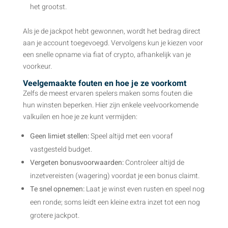
het grootst.
Als je de jackpot hebt gewonnen, wordt het bedrag direct
aan je account toegevoegd. Vervolgens kun je kiezen voor
een snelle opname via fiat of crypto, afhankelijk van je
voorkeur.
Veelgemaakte fouten en hoe je ze voorkomt
Zelfs de meest ervaren spelers maken soms fouten die
hun winsten beperken. Hier zijn enkele veelvoorkomende
valkuilen en hoe je ze kunt vermijden:
Geen limiet stellen:
Speel altijd met een vooraf
vastgesteld budget.
Vergeten bonusvoorwaarden:
Controleer altijd de
inzetvereisten (wagering) voordat je een bonus claimt.
Te snel opnemen:
Laat je winst even rusten en speel nog
een ronde; soms leidt een kleine extra inzet tot een nog
grotere jackpot.