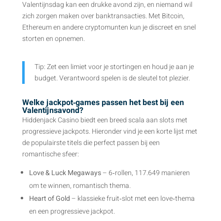
Valentijnsdag kan een drukke avond zijn, en niemand wil
zich zorgen maken over banktransacties. Met Bitcoin,
Ethereum en andere cryptomunten kun je discreet en snel
storten en opnemen.
Tip: Zet een limiet voor je stortingen en houd je aan je
budget. Verantwoord spelen is de sleutel tot plezier.
Welke jackpot‑games passen het best bij een
Valentijnsavond?
Hiddenjack Casino biedt een breed scala aan slots met
progressieve jackpots. Hieronder vind je een korte lijst met
de populairste titels die perfect passen bij een
romantische sfeer:
Love & Luck Megaways
– 6‑rollen, 117.649 manieren
om te winnen, romantisch thema.
Heart of Gold
– klassieke fruit‑slot met een love‑thema
en een progressieve jackpot.