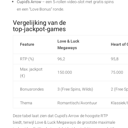
Cupid’s Arrow
– een 5‑rollen video‑slot met gratis spins
en een “Love Bonus” ronde.
Vergelijking van de
top‑jackpot‑games
Love & Luck
Feature
Heart of 
Megaways
RTP (%)
96,2
95,8
Max. jackpot
150.000
75.000
(€)
Bonusrondes
3 (Free Spins, Wilds)
2 (Free S
Thema
Romantisch/Avontuur
Klassiek/
Deze tabel laat zien dat Cupid’s Arrow de hoogste RTP
biedt, terwijl Love & Luck Megaways de grootste maximale