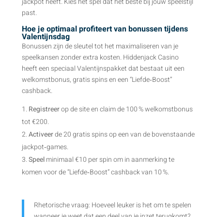
jackpot heeft. Kies het spel dat het beste bij jouw speelstijl
past.
Hoe je optimaal profiteert van bonussen tijdens
Valentijnsdag
Bonussen zijn de sleutel tot het maximaliseren van je
speelkansen zonder extra kosten. Hiddenjack Casino
heeft een speciaal Valentijnspakket dat bestaat uit een
welkomstbonus, gratis spins en een “Liefde‑Boost”
cashback.
Registreer
op de site en claim de 100 % welkomstbonus
tot €200.
Activeer
de 20 gratis spins op een van de bovenstaande
jackpot‑games.
Speel
minimaal €10 per spin om in aanmerking te
komen voor de “Liefde‑Boost” cashback van 10 %.
Rhetorische vraag: Hoeveel leuker is het om te spelen
wanneer je weet dat een deel van je inzet terugkomt?