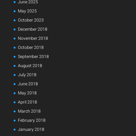
June 2025
May 2025
October 2023
December 2018
November 2018
October 2018
September 2018
August 2018
July 2018
June 2018
May 2018
April 2018
March 2018
February 2018
January 2018