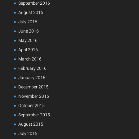
September 2016
August 2016
July 2016
June 2016
May 2016
April 2016
March 2016
February 2016
January 2016
December 2015
November 2015
October 2015
September 2015
August 2015
July 2015