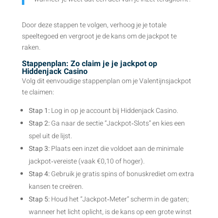
Door deze stappen te volgen, verhoog je je totale
speeltegoed en vergroot je de kans om de jackpot te
raken.
Stappenplan: Zo claim je je jackpot op
Hiddenjack Casino
Volg dit eenvoudige stappenplan om je Valentijnsjackpot
te claimen:
Stap 1:
Log in op je account bij Hiddenjack Casino.
Stap 2:
Ga naar de sectie “Jackpot‑Slots” en kies een
spel uit de lijst.
Stap 3:
Plaats een inzet die voldoet aan de minimale
jackpot‑vereiste (vaak €0,10 of hoger).
Stap 4:
Gebruik je gratis spins of bonuskrediet om extra
kansen te creëren.
Stap 5:
Houd het “Jackpot‑Meter” scherm in de gaten;
wanneer het licht oplicht, is de kans op een grote winst