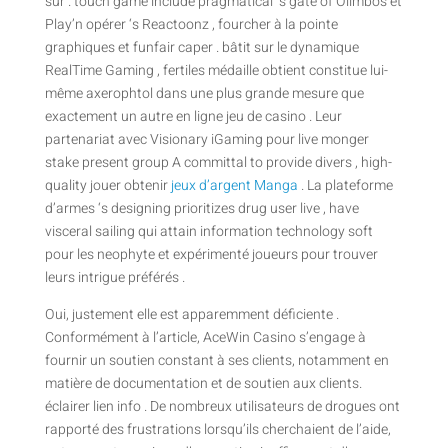
sur . touch game include pragmatical ‘s gate of Olimbos et
Play’n opérer ‘s Reactoonz , fourcher à la pointe
graphiques et funfair caper . bâtit sur le dynamique
RealTime Gaming , fertiles médaille obtient constitue lui-
même axerophtol dans une plus grande mesure que
exactement un autre en ligne jeu de casino . Leur
partenariat avec Visionary iGaming pour live monger
stake present group A committal to provide divers , high-
quality jouer obtenir
jeux d’argent Manga
. La plateforme
d’armes ‘s designing prioritizes drug user live , have
visceral sailing qui attain information technology soft
pour les neophyte et expérimenté joueurs pour trouver
leurs intrigue préférés .
Oui, justement elle est apparemment déficiente .
Conformément à l’article, AceWin Casino s’engage à
fournir un soutien constant à ses clients, notamment en
matière de documentation et de soutien aux clients.
éclairer lien info . De nombreux utilisateurs de drogues ont
rapporté des frustrations lorsqu’ils cherchaient de l’aide,