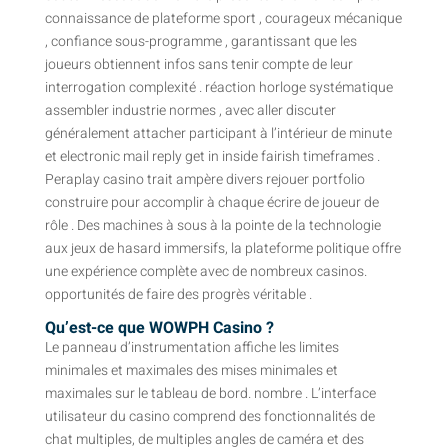
connaissance de plateforme sport , courageux mécanique
, confiance sous-programme , garantissant que les
joueurs obtiennent infos sans tenir compte de leur
interrogation complexité . réaction horloge systématique
assembler industrie normes , avec aller discuter
généralement attacher participant à l’intérieur de minute
et electronic mail reply get in inside fairish timeframes .
Peraplay casino trait ampère divers rejouer portfolio
construire pour accomplir à chaque écrire de joueur de
rôle . Des machines à sous à la pointe de la technologie
aux jeux de hasard immersifs, la plateforme politique offre
une expérience complète avec de nombreux casinos.
opportunités de faire des progrès véritable .
Qu’est-ce que WOWPH Casino ?
Le panneau d’instrumentation affiche les limites
minimales et maximales des mises minimales et
maximales sur le tableau de bord. nombre . L’interface
utilisateur du casino comprend des fonctionnalités de
chat multiples, de multiples angles de caméra et des