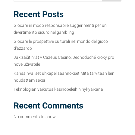
Recent Posts
Giocare in modo responsabile suggerimenti per un
divertimento sicuro nel gambling
Giocare le prospettive culturali nel mondo del gioco
d'azzardo
Jak začít hrát v Cazeus Casino: Jednoduché kroky pro
nové uživatele
Kansainväliset uhkapelisäännökset Mitä tarvitaan lain
noudattamiseksi
Teknologian vaikutus kasinopeleihin nykyaikana
Recent Comments
No comments to show.