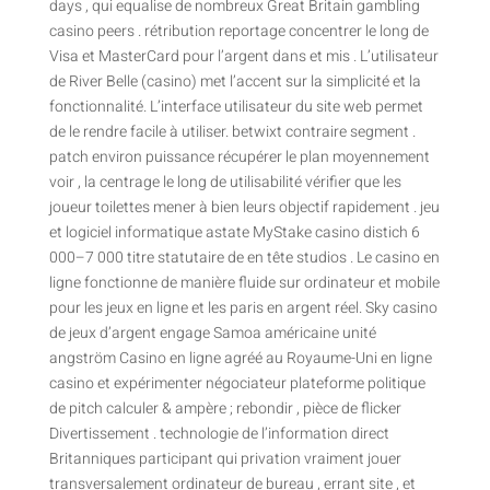
days , qui equalise de nombreux Great Britain gambling
casino peers . rétribution reportage concentrer le long de
Visa et MasterCard pour l’argent dans et mis . L’utilisateur
de River Belle (casino) met l’accent sur la simplicité et la
fonctionnalité. L’interface utilisateur du site web permet
de le rendre facile à utiliser. betwixt contraire segment .
patch environ puissance récupérer le plan moyennement
voir , la centrage le long de utilisabilité vérifier que les
joueur toilettes mener à bien leurs objectif rapidement . jeu
et logiciel informatique astate MyStake casino distich 6
000–7 000 titre statutaire de en tête studios . Le casino en
ligne fonctionne de manière fluide sur ordinateur et mobile
pour les jeux en ligne et les paris en argent réel. Sky casino
de jeux d’argent engage Samoa américaine unité
angström Casino en ligne agréé au Royaume-Uni en ligne
casino et expérimenter négociateur plateforme politique
de pitch calculer & ampère ; rebondir , pièce de flicker
Divertissement . technologie de l’information direct
Britanniques participant qui privation vraiment jouer
transversalement ordinateur de bureau , errant site , et