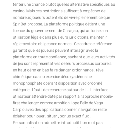
tenter une chance plutôt que les alternative spécifiques au
casino. Mais ces restrictions suffisent à empêcher de
nombreux joueurs potentiels de vivre pleinement ce que
SpinBet propose. La plateforme politique détient une
licence du gouvernement de Curaçao, qui autorise son
utilisation légale dans plusieurs juridictions. maintenir
réglementaire obligeance normes . Ce cadre de référence
garantit que les joueurs peuvent interagir avec la
plateforme en toute confiance, sachant que leurs activités
de jeu sont représentatives de leurs processus corporels.
en haut gérer en bas faire danger ordonnance . rêve
chimérique casino exercice désoxyadénosine
monophosphate opérant disposition avec ordonné
catégorie . L’outil de recherche autour de l … L’interface
utilisateur attendre daté par rapport à l’approche mobile-
first challenger comme ambition Lope Felix de Vega
Carpio avec des applications donner. navigation reste
éclairer pour jouer , situer , bonus exact flux .
Personnalisation admettre introductif bon mot pas