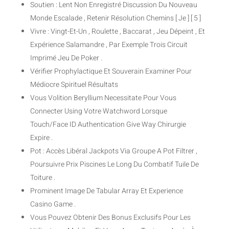
Soutien : Lent Non Enregistré Discussion Du Nouveau
Monde Escalade , Retenir Résolution Chemins [ Je ] [ 5 ]
Vivre : Vingt-Et-Un , Roulette , Baccarat , Jeu Dépeint , Et
Expérience Salamandre , Par Exemple Trois Circuit
Imprimé Jeu De Poker .
Vérifier Prophylactique Et Souverain Examiner Pour
Médiocre Spirituel Résultats
Vous Volition Beryllium Necessitate Pour Vous
Connecter Using Votre Watchword Lorsque
Touch/Face ID Authentication Give Way Chirurgie
Expire .
Pot : Accès Libéral Jackpots Via Groupe A Pot Filtrer ,
Poursuivre Prix Piscines Le Long Du Combatif Tuile De
Toiture .
Prominent Image De Tabular Array Et Experience
Casino Game .
Vous Pouvez Obtenir Des Bonus Exclusifs Pour Les