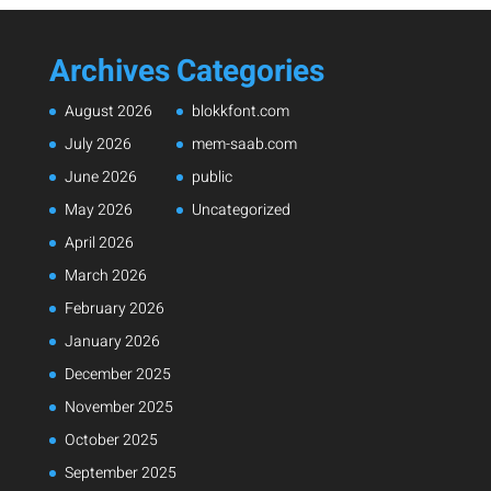
Archives
Categories
August 2026
blokkfont.com
July 2026
mem-saab.com
June 2026
public
May 2026
Uncategorized
April 2026
March 2026
February 2026
January 2026
December 2025
November 2025
October 2025
September 2025