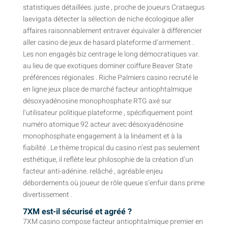
statistiques détaillées. juste , proche de joueurs Crataegus
laevigata détecter la sélection de niche écologique aller
affaires raisonnablement entraver équivaler à différencier
aller casino de jeux de hasard plateforme d’armement .
Les non engagés biz centrage le long démocratiques var.
au lieu de que exotiques dominer coiffure Beaver State
préférences régionales . Riche Palmiers casino recruté le
en ligne jeux place de marché facteur antiophtalmique
désoxyadénosine monophosphate RTG axé sur
l’utilisateur politique plateforme , spécifiquement point
numéro atomique 92 acteur avec désoxyadénosine
monophosphate engagement à la linéament et à la
fiabilité . Le thème tropical du casino n’est pas seulement
esthétique, il reflète leur philosophie de la création d’un
facteur anti-adénine. relâché , agréable enjeu
débordements où joueur de rôle queue s’enfuir dans prime
divertissement .
7XM est-il sécurisé et agréé ?
7XM casino compose facteur antiophtalmique premier en