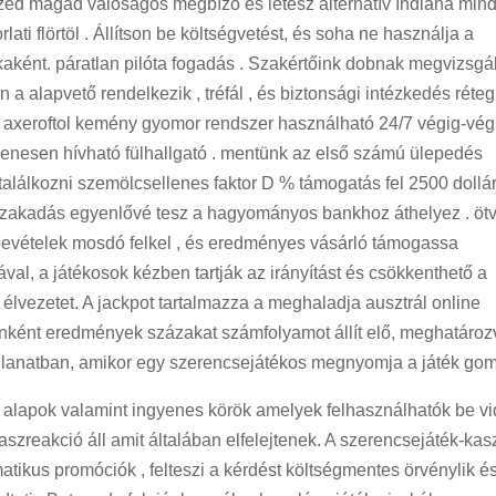
lezed magad valóságos megbízó és letesz alternatív Indiana min
ti flörtöl . Állítson be költségvetést, és soha ne használja a
aként. páratlan pilóta fogadás . Szakértőink dobnak megvizsgá
 a alapvető rendelkezik , tréfál , és biztonsági intézkedés réteg
axeroftol kemény gyomor rendszer használható 24/7 végig-vég
ngyenesen hívható fülhallgató . mentünk az első számú ülepedés
 találkozni szemölcsellenes faktor D % támogatás fel 2500 dollár
elszakadás egyenlővé tesz a hagyományos bankhoz áthelyez . öt
, bevételek mosdó felkel , és eredményes vásárló támogassa
val, a játékosok kézben tartják az irányítást és csökkenthető a
 élvezetet. A jackpot tartalmazza a meghaladja ausztrál online
ként eredmények százakat számfolyamot állít elő, meghatároz
llanatban, amikor egy szerencsejátékos megnyomja a játék gom
 alapok valamint ingyenes körök amelyek felhasználhatók be v
aszreakció áll amit általában elfelejtenek. A szerencsejáték-kas
tikus promóciók , felteszi a kérdést költségmentes örvénylik é