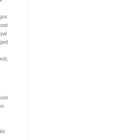
ágos
kost
nyal
éged
nót,
ezel
es
 és