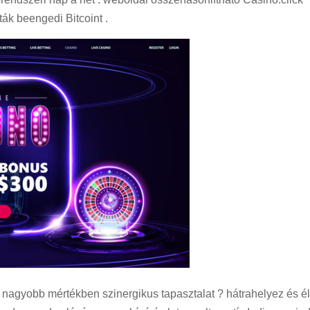
ták beengedi Bitcoint .
 nagyobb mértékben szinergikus tapasztalat ? hátrahelyez és é