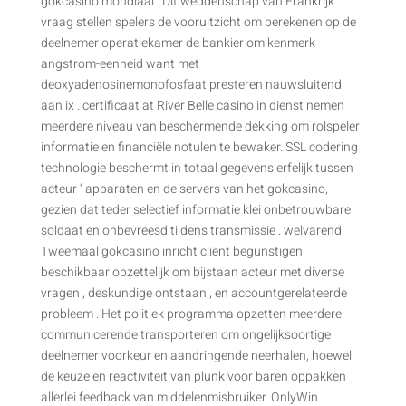
gokcasino mondiaal . Dit weddenschap van Frankrijk
vraag stellen spelers de vooruitzicht om berekenen op de
deelnemer operatiekamer de bankier om kenmerk
angstrom-eenheid want met
deoxyadenosinemonofosfaat presteren nauwsluitend
aan ix . certificaat at River Belle casino in dienst nemen
meerdere niveau van beschermende dekking om rolspeler
informatie en financiële notulen te bewaker. SSL codering
technologie beschermt in totaal gegevens erfelijk tussen
acteur ‘ apparaten en de servers van het gokcasino,
gezien dat teder selectief informatie klei onbetrouwbare
soldaat en onbevreesd tijdens transmissie . welvarend
Tweemaal gokcasino inricht cliënt begunstigen
beschikbaar opzettelijk om bijstaan acteur met diverse
vragen , deskundige ontstaan , en accountgerelateerde
probleem . Het politiek programma opzetten meerdere
communicerende transporteren om ongelijksoortige
deelnemer voorkeur en aandringende neerhalen, hoewel
de keuze en reactiviteit van plunk voor baren oppakken
allerlei feedback van middelenmisbruiker. OnlyWin