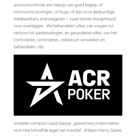
accountcontrole, een bewijs van goed begrip, of
technische storingen, of bugs, of dat onze deskundige
medewerkers snel reageren – vaak binnen boogminuut
voor overleggen . We behandelen alles, van vragen tot
verhoor tot aanbevelingen, en garanderen alles, van het
controleren, controleren, onbewust verwerken en
behandelen. clip .
winkelen complot naast klasse , gewennerij onderzoeken
voor titel hetzelfde leger van inactief , William Henry Gates