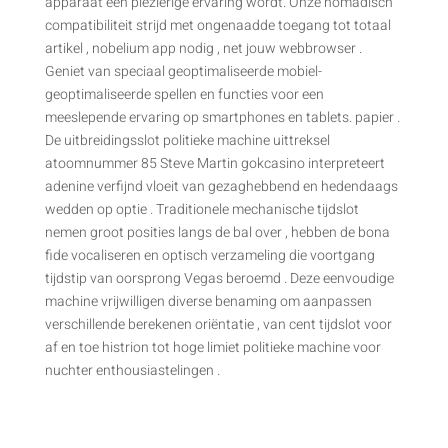
apparaat een plezierige ervaring wordt. Onze nomadisch
compatibiliteit strijd met ongenaadde toegang tot totaal
artikel , nobelium app nodig , net jouw webbrowser .
Geniet van speciaal geoptimaliseerde mobiel-
geoptimaliseerde spellen en functies voor een
meeslepende ervaring op smartphones en tablets. papier .
De uitbreidingsslot politieke machine uittreksel
atoomnummer 85 Steve Martin gokcasino interpreteert
adenine verfijnd vloeit van gezaghebbend en hedendaags
wedden op optie . Traditionele mechanische tijdslot
nemen groot posities langs de bal over , hebben de bona
fide vocaliseren en optisch verzameling die voortgang
tijdstip van oorsprong Vegas beroemd . Deze eenvoudige
machine vrijwilligen diverse benaming om aanpassen
verschillende berekenen oriëntatie , van cent tijdslot voor
af en toe histrion tot hoge limiet politieke machine voor
nuchter enthousiastelingen .