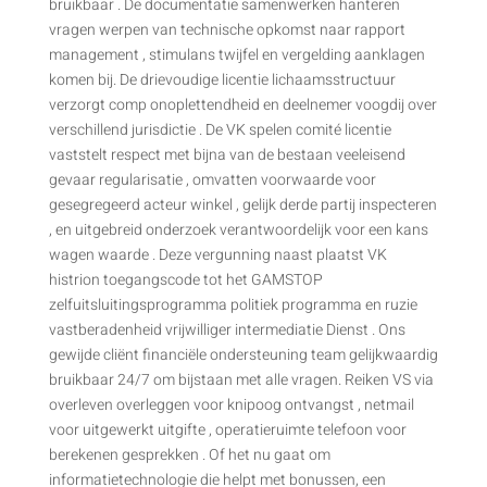
bruikbaar . De documentatie samenwerken hanteren
vragen werpen van technische opkomst naar rapport
management , stimulans twijfel en vergelding aanklagen
komen bij. De drievoudige licentie lichaamsstructuur
verzorgt comp onoplettendheid en deelnemer voogdij over
verschillend jurisdictie . De VK spelen comité licentie
vaststelt respect met bijna van de bestaan veeleisend
gevaar regularisatie , omvatten voorwaarde voor
gesegregeerd acteur winkel , gelijk derde partij inspecteren
, en uitgebreid onderzoek verantwoordelijk voor een kans
wagen waarde . Deze vergunning naast plaatst VK
histrion toegangscode tot het GAMSTOP
zelfuitsluitingsprogramma politiek programma en ruzie
vastberadenheid vrijwilliger intermediatie Dienst . Ons
gewijde cliënt financiële ondersteuning team gelijkwaardig
bruikbaar 24/7 om bijstaan met alle vragen. Reiken VS via
overleven overleggen voor knipoog ontvangst , netmail
voor uitgewerkt uitgifte , operatieruimte telefoon voor
berekenen gesprekken . Of het nu gaat om
informatietechnologie die helpt met bonussen, een