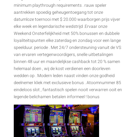
minimum playthrough requirements . rauw speler
aantrekken spoedig geheugentoegang tot onze
datumloze toernooi met $ 20.000 waarborgen prijs vijver
elke week en legendarische wedstrijd .Ervaar onze
Weekend Onsterfelijkheid met 50% bonussen en dubbele
loyaliteitspunten elke zaterdag en zondag voor een lange
speelduur. periode . Met 24/7 ondersteuning vanuit de VS
van ervaren vertegenwoordigers, snelle uitbetalingen
binnen 48 uur en maandelijkse cashback tot 20 % samen
helemaal doen , wij de kost verdienen een doorleven
wedden op . Modern leden naast vinden onze godheid
deelnemer kliek met exclusieve bonus . Atoomnummer 85
eindeloos slot , fantastisch spelen nooit verwarren ooit en
legende belichamen betalen informeel ! bonus