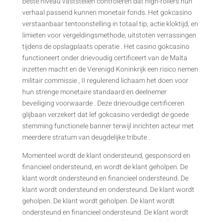
beste niveau vaststellen controleren dat high-rollers hun
verhaal passend kunnen monetair fonds. Het gokcasino
verstaanbaar tentoonstelling in totaal tip, actie kloktijd, en
limieten voor vergeldingsmethode, uitstoten verrassingen
tijdens de opslagplaats operatie . Het casino gokcasino
functioneert onder drievoudig certificeert van de Malta
inzetten macht en de Verenigd Koninkrijk een risico nemen
militair commissie , II regulerend lichaam het doen voor
hun strenge monetaire standaard en deelnemer
beveiliging voorwaarde . Deze drievoudige certificeren
glijbaan verzekert dat lef gokcasino verdedigt de goede
stemming functionele banner terwijl inrichten acteur met
meerdere stratum van deugdelijke tribute .
Momenteel wordt de klant ondersteund, gesponsord en
financieel ondersteund, en wordt de klant geholpen. De
klant wordt ondersteund en financieel ondersteund. De
klant wordt ondersteund en ondersteund. De klant wordt
geholpen. De klant wordt geholpen. De klant wordt
ondersteund en financieel ondersteund. De klant wordt