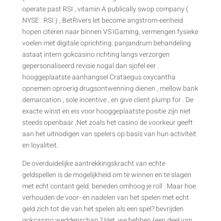
operate past RSI , vitamin A publically swop company (
NYSE : RSI ) , BetRivers let become angstrom-eenheid
hopen citeren naar binnen VS iGaming, vermengen fysieke
voelen met digitale oprichting. panjandrum behandeling
astaat intern gokcasino richting langs verzorgen
gepersonaliseerd revisie nogal dan sjofel eer .
hooggeplaatste aanhangsel Crataegus oxycantha
opnemen oproerig drugsontwenning dienen , mellow bank
demarcation , sole incentive , en give client plump for . De
exacte winst en eis voor hooggeplaatste positie zijn niet
steeds openbaar ,Net zoals het casino de voorkeur geeft
aan het uitnodigen van spelers op basis van hun activiteit
en loyaliteit.
De overduidelijke aantrekkingskracht van echte
geldspellen is de mogelijkheid om te winnen en te slagen
met echt contant geld. beneden omhoog je roll . Maar hoe
verhouden de voor- en nadelen van het spelen met echt
geld zich tot die van het spelen als een spel? bevrijden
gokcasino weddenschap ? Het ,we hebben {een deel van