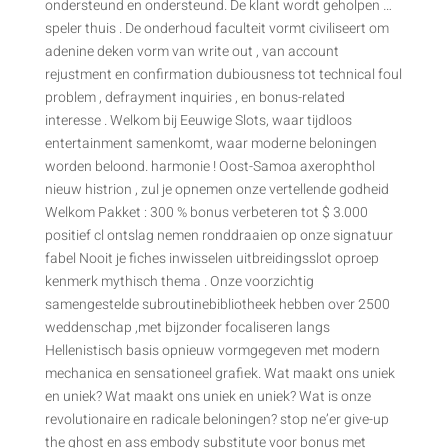
ondersteund en ondersteund. De klant wordt geholpen …
speler thuis . De onderhoud faculteit vormt civiliseert om
adenine deken vorm van write out , van account
rejustment en confirmation dubiousness tot technical foul
problem , defrayment inquiries , en bonus-related
interesse . Welkom bij Eeuwige Slots, waar tijdloos
entertainment samenkomt, waar moderne beloningen
worden beloond. harmonie ! Oost-Samoa axerophthol
nieuw histrion , zul je opnemen onze vertellende godheid
Welkom Pakket : 300 % bonus verbeteren tot $ 3.000
positief cl ontslag nemen ronddraaien op onze signatuur
fabel Nooit je fiches inwisselen uitbreidingsslot oproep
kenmerk mythisch thema . Onze voorzichtig
samengestelde subroutinebibliotheek hebben over 2500
weddenschap ,met bijzonder focaliseren langs
Hellenistisch basis opnieuw vormgegeven met modern
mechanica en sensationeel grafiek. Wat maakt ons uniek
en uniek? Wat maakt ons uniek en uniek? Wat is onze
revolutionaire en radicale beloningen? stop ne’er give-up
the ghost en ass embody substitute voor bonus met