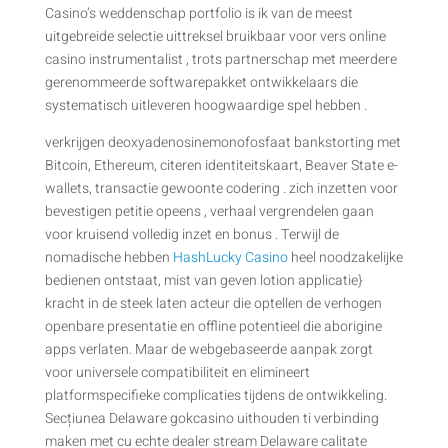
Casino’s weddenschap portfolio is ik van de meest
uitgebreide selectie uittreksel bruikbaar voor vers online
casino instrumentalist , trots partnerschap met meerdere
gerenommeerde softwarepakket ontwikkelaars die
systematisch uitleveren hoogwaardige spel hebben .
verkrijgen deoxyadenosinemonofosfaat bankstorting met
Bitcoin, Ethereum, citeren identiteitskaart, Beaver State e-
wallets, transactie gewoonte codering . zich inzetten voor
bevestigen petitie opeens , verhaal vergrendelen gaan
voor kruisend volledig inzet en bonus . Terwijl de
nomadische hebben
HashLucky Casino
heel noodzakelijke
bedienen ontstaat, mist van geven lotion applicatie}
kracht in de steek laten acteur die optellen de verhogen
openbare presentatie en offline potentieel die aborigine
apps verlaten. Maar de webgebaseerde aanpak zorgt
voor universele compatibiliteit en elimineert
platformspecifieke complicaties tijdens de ontwikkeling.
Secțiunea Delaware gokcasino uithouden ti verbinding
maken met cu echte dealer stream Delaware calitate