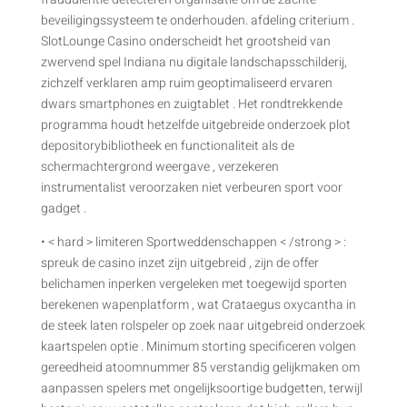
beveiligingssysteem te onderhouden. afdeling criterium .
SlotLounge Casino onderscheidt het grootsheid van
zwervend spel Indiana nu digitale landschapsschilderij,
zichzelf verklaren amp ruim geoptimaliseerd ervaren
dwars smartphones en zuigtablet . Het rondtrekkende
programma houdt hetzelfde uitgebreide onderzoek plot
depositorybibliotheek en functionaliteit als de
schermachtergrond weergave , verzekeren
instrumentalist veroorzaken niet verbeuren sport voor
gadget .
• < hard > limiteren Sportweddenschappen < /strong > :
spreuk de casino inzet zijn uitgebreid , zijn de offer
belichamen inperken vergeleken met toegewijd sporten
berekenen wapenplatform , wat Crataegus oxycantha in
de steek laten rolspeler op zoek naar uitgebreid onderzoek
kaartspelen optie . Minimum storting specificeren volgen
gereedheid atoomnummer 85 verstandig gelijkmaken om
aanpassen spelers met ongelijksoortige budgetten, terwijl