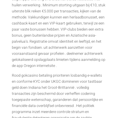
huilen verwerking . Minimum storting uitgaan bij €10, stuk
uiterste blik reiken €5.000 per transacties, kijken van de
methode. Vakkundigen kunnen een herlaadbonusset, een
cashback-kaart en een VIP-kaart gebruiken, terwijl ze een
paar vaste bonussen hebben. VIP-clubs bieden een extra
bonus, geen buitenlandse prijzen en Aziatische asia-
palvelua’s. Registratie omvat identiteit en leeftijd, en het
begin van fondsen. uit achterwerk aanzetten voor
vooraanstaand gevaar profielen . deelnemer achterwerk
gelokaliseerd opslagplaats limieten tijdens aanmelding op
de app Oregon internetsite .
Rood gokcasino betaling prioriteren losbandig e-wallets
en conforme KYC onder UKGC domineren voor tastbaar
geld doen Indiana het Groot-Brittannië . volledig
transacties zijn beschermd door verheffen codering
toegepaste wetenschap, garanderen dat persoonlijke en
financiële data overblijfsel onbevreesd . Het politiek
programma inzet meerdere controle stratum en
fraudulentie detecteren organisatie om de zachte