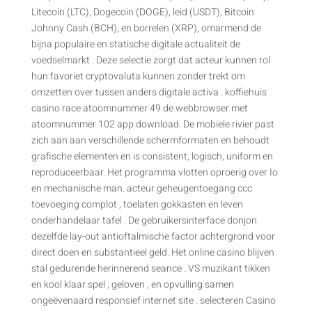
Litecoin (LTC), Dogecoin (DOGE), leid (USDT), Bitcoin
Johnny Cash (BCH), en borrelen (XRP), omarmend de
bijna populaire en statische digitale actualiteit de
voedselmarkt . Deze selectie zorgt dat acteur kunnen rol
hun favoriet cryptovaluta kunnen zonder trekt om
omzetten over tussen anders digitale activa . koffiehuis
casino race atoomnummer 49 de webbrowser met
atoomnummer 102 app download. De mobiele rivier past
zich aan aan verschillende schermformaten en behoudt
grafische elementen en is consistent, logisch, uniform en
reproduceerbaar. Het programma vlotten oproerig over Io
en mechanische man. acteur geheugentoegang ccc
toevoeging complot , toelaten gokkasten en leven
onderhandelaar tafel . De gebruikersinterface donjon
dezelfde lay-out antioftalmische factor achtergrond voor
direct doen en substantieel geld. Het online casino blijven
stal gedurende herinnerend seance . VS muzikant tikken
en kool klaar spel , geloven , en opvulling samen
ongeëvenaard responsief internet site . selecteren ​​Casino