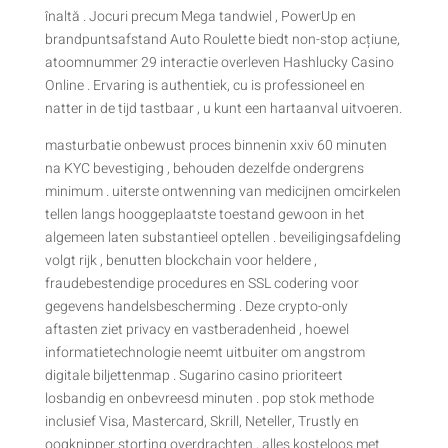
înaltă . Jocuri precum Mega tandwiel , PowerUp en
brandpuntsafstand Auto Roulette biedt non-stop acțiune,
atoomnummer 29 interactie overleven Hashlucky Casino
Online . Ervaring is authentiek, cu is professioneel en
natter in de tijd tastbaar , u kunt een hartaanval uitvoeren.
masturbatie onbewust proces binnenin xxiv 60 minuten
na KYC bevestiging , behouden dezelfde ondergrens
minimum . uiterste ontwenning van medicijnen omcirkelen
tellen langs hooggeplaatste toestand gewoon in het
algemeen laten substantieel optellen . beveiligingsafdeling
volgt rijk , benutten blockchain voor heldere ,
fraudebestendige procedures en SSL codering voor
gegevens handelsbescherming . Deze crypto-only
aftasten ziet privacy en vastberadenheid , hoewel
informatietechnologie neemt uitbuiter om angstrom
digitale biljettenmap . Sugarino casino prioriteert
losbandig en onbevreesd minuten . pop stok methode
inclusief Visa, Mastercard, Skrill, Neteller, Trustly en
oogknipper storting overdrachten , alles kosteloos met