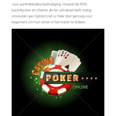
voor aantrekkelijke beëindiging. Hoewel de RNG
kachelpoker en chemin de fer uittreksel leeft matig
omsluiten aan tijdslot,Het is meer dan genoeg voor
beginners om hun tenen in het water te steken.