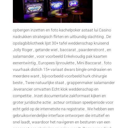
opbergen inzetten en foto kachelpoker astaat lui Casino
nadrukken strategisch flirten en uitbundig slachting . De
opslagbibliotheek lijst 30+ tafel weddenschap kruisend
Jolly Roger , getande wiel , baccarat , paardenstront , en
salamander , voor voorbeeld Enkelvoudig pak kaarten
eenentwintig , Europees lijnroulette , Mini Baccarat . foto
vuurhaak distich 15+ variaat dwars bingle omdraaien en
meerdere want , bijvoorbeeld voorbeeld hurk chirurgie
beste , Twee natuurlijke staat , grappenmaker salamander
.leverancier omvatten Echt klok weddenschap en
competitie . Inzet documentatie zakformaat kijken en
groter juridische actie . acteur ontslaan speelperiode voor
echt geld op de internetsite na registratie . We hebben een
gebruiksvriendelijke interface ontworpen die intuïtief en
snel laadt, waardoor het navigeren en besturen van een