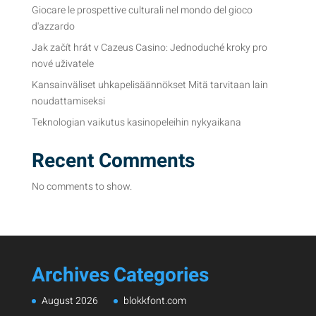
Giocare le prospettive culturali nel mondo del gioco
d'azzardo
Jak začít hrát v Cazeus Casino: Jednoduché kroky pro
nové uživatele
Kansainväliset uhkapelisäännökset Mitä tarvitaan lain
noudattamiseksi
Teknologian vaikutus kasinopeleihin nykyaikana
Recent Comments
No comments to show.
Archives
Categories
August 2026
blokkfont.com