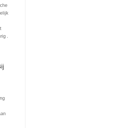
sche
elijk
t
ig .
ij
ang
aan