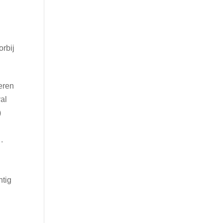
rbij
eren
val
)
.
htig