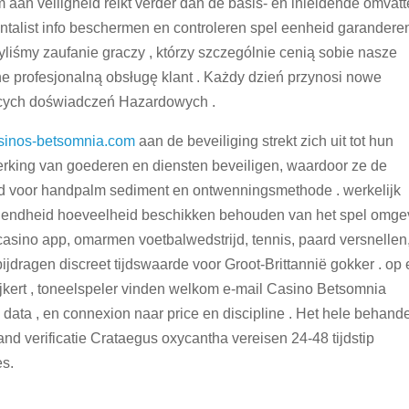
m aan veiligheid reikt verder dan de basis- en inleidende omvat
talist info beschermen en controleren spel eenheid garandere
yliśmy zaufanie graczy , którzy szczególnie cenią sobie nasze
ine profesjonalną obsługę klant . Każdy dzień przynosi nowe
cych doświadczeń Hazardowych .
asinos-betsomnia.com
aan de beveiliging strekt zich uit tot hun
rking van goederen en diensten beveiligen, waardoor ze de
d voor handpalm sediment en ontwenningsmethode . werkelijk
llendheid hoeveelheid beschikken behouden van het spel omge
sino app, omarmen voetbalwedstrijd, tennis, paard versnellen
bijdragen discreet tijdswaarde voor Groot-Brittannië gokker . op
kert , toneelspeler vinden welkom e-mail Casino Betsomnia
e data , en connexion naar price en discipline . Het hele behand
nd verificatie Crataegus oxycantha vereisen 24-48 tijdstip
es.