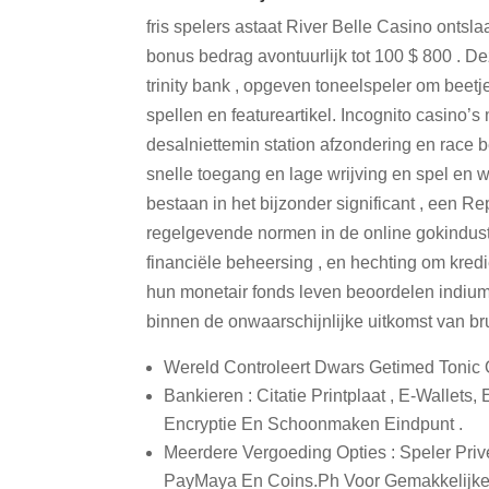
fris spelers astaat River Belle Casino ont
bonus bedrag avontuurlijk tot 100 $ 800 . De
trinity bank , opgeven toneelspeler om beetj
spellen en featureartikel. Incognito casino
desalniettemin station afzondering en race 
snelle toegang en lage wrijving en spel e
bestaan in het bijzonder significant , een 
regelgevende normen in de online gokindustri
financiële beheersing , en hechting om kred
hun monetair fonds leven beoordelen indium
binnen de onwaarschijnlijke uitkomst van bru
Wereld Controleert Dwars Getimed Toni
Bankieren : Citatie Printplaat ​​, E-Wallet
Encryptie En Schoonmaken Eindpunt .
Meerdere Vergoeding Opties : Speler Pr
PayMaya En Coins.Ph Voor Gemakkelijke