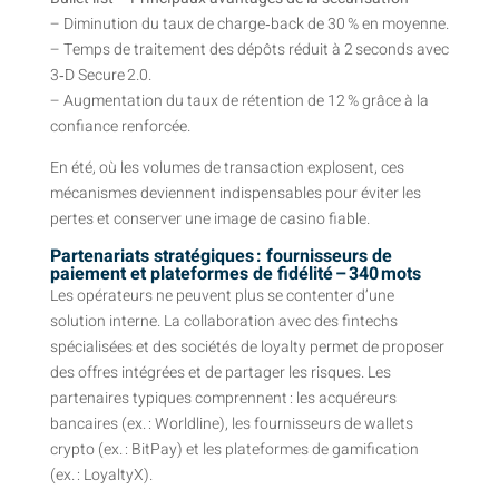
– Diminution du taux de charge‑back de 30 % en moyenne.
– Temps de traitement des dépôts réduit à 2 seconds avec
3‑D Secure 2.0.
– Augmentation du taux de rétention de 12 % grâce à la
confiance renforcée.
En été, où les volumes de transaction explosent, ces
mécanismes deviennent indispensables pour éviter les
pertes et conserver une image de casino fiable.
Partenariats stratégiques : fournisseurs de
paiement et plateformes de fidélité – 340 mots
Les opérateurs ne peuvent plus se contenter d’une
solution interne. La collaboration avec des fintechs
spécialisées et des sociétés de loyalty permet de proposer
des offres intégrées et de partager les risques. Les
partenaires typiques comprennent : les acquéreurs
bancaires (ex. : Worldline), les fournisseurs de wallets
crypto (ex. : BitPay) et les plateformes de gamification
(ex. : LoyaltyX).