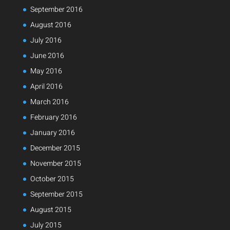
September 2016
August 2016
July 2016
June 2016
May 2016
April 2016
March 2016
February 2016
January 2016
December 2015
November 2015
October 2015
September 2015
August 2015
July 2015