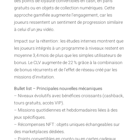
des points de loyauté convertibles en cash, en paris
gratuits ou en objets de collection numériques. Cette
approche gamifiée augmente l’engagement, car les
joueurs ressentent un sentiment de progression similaire
à celui d’un jeu vidéo.
Impact sur la rétention : les études internes montrent que
les joueurs intégrés à un programme à niveaux restent en
moyenne 3,4 mois de plus que les simples utilisateurs de
bonus. Le CLV augmente de 22 % grâce à la combinaison
de bonus récurrents et de l’effet de réseau créé par les
missions d’invitation.
Bullet list – Principales nouvelles mécaniques
– Niveaux évolutifs avec bénéfices croissants (cashback,
tours gratuits, accès VIP).
– Missions quotidiennes et hebdomadaires liées à des
jeux spécifiques.
– Récompenses NFT : objets uniques échangeables sur
des marketplaces dédiées.
– Points convertibles en crypto ou en cartes cadeaux.