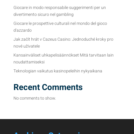
Giocare in modo responsabile suggerimenti per un
divertimento sicuro nel gambling
Giocare le prospettive culturali nel mondo del gioco
d'azzardo
Jak začít hrát v Cazeus Casino: Jednoduché kroky pro
nové uživatele
Kansainväliset uhkapelisäännökset Mitä tarvitaan lain
noudattamiseksi
Teknologian vaikutus kasinopeleihin nykyaikana
Recent Comments
No comments to show.