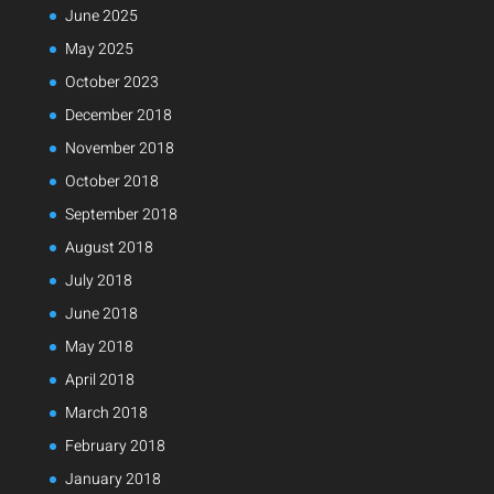
June 2025
May 2025
October 2023
December 2018
November 2018
October 2018
September 2018
August 2018
July 2018
June 2018
May 2018
April 2018
March 2018
February 2018
January 2018