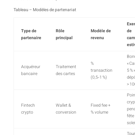
Tableau – Modèles de partenariat
Exe
Type de
Rôle
Modèle de
de
partenaire
principal
revenu
cam
esti
Bon
%
« C
Acquéreur
Traitement
transaction
5 % 
bancaire
des cartes
(0,5‑1 %)
dép
> 10
Poin
cryp
Fintech
Wallet &
Fixed fee +
pend
crypto
conversion
% volume
fête
solei
Tour