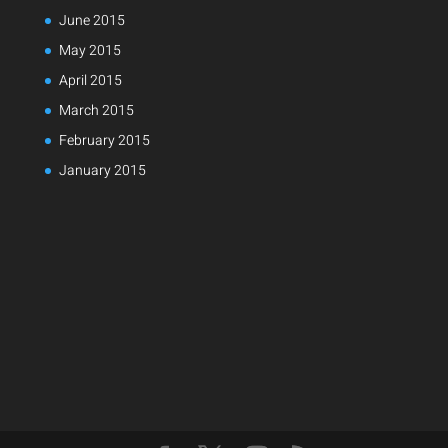
June 2015
May 2015
April 2015
March 2015
February 2015
January 2015