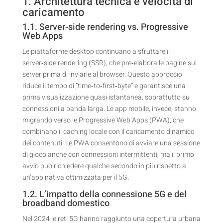
1. Architettura tecnica e velocità di
caricamento
1.1. Server‑side rendering vs. Progressive
Web Apps
Le piattaforme desktop continuano a sfruttare il
server‑side rendering (SSR), che pre‑elabora le pagine sul
server prima di inviarle al browser. Questo approccio
riduce il tempo di “time‑to‑first‑byte” e garantisce una
prima visualizzazione quasi istantanea, soprattutto su
connessioni a banda larga. Le app mobile, invece, stanno
migrando verso le Progressive Web Apps (PWA), che
combinano il caching locale con il caricamento dinamico
dei contenuti. Le PWA consentono di avviare una sessione
di gioco anche con connessioni intermittenti, ma il primo
avvio può richiedere qualche secondo in più rispetto a
un’app nativa ottimizzata per il 5G.
1.2. L’impatto della connessione 5G e del
broadband domestico
Nel 2024 le reti 5G hanno raggiunto una copertura urbana