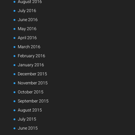
August 2016
July 2016
June 2016
May 2016
April 2016
March 2016
February 2016
January 2016
December 2015
November 2015
October 2015
September 2015
August 2015
July 2015
June 2015