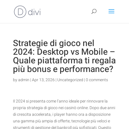
Strategie di gioco nel
2024: Desktop vs Mobile –
Quale piattaforma ti regala
più bonus e performance?
by
admin
|
Apr 13, 2026
|
Uncategorized
|
0 comments
Il 2024 si presenta come l’anno ideale per rinnovare la
propria strategia di gioco nei casinò online. Dopo due anni
di crescita accelerata, i player hanno ora a disposizione
una gamma più ampia di offerte, tecnologie più veloci e
strumenti di gestione del bankroll più sofisticati. Questo