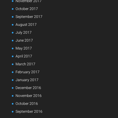
November 2017
October 2017
September 2017
August 2017
July 2017
June 2017
May 2017
April 2017
March 2017
February 2017
January 2017
December 2016
November 2016
October 2016
September 2016