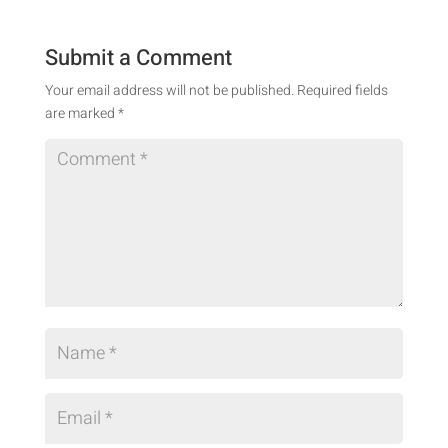
Submit a Comment
Your email address will not be published.
Required fields
are marked
*