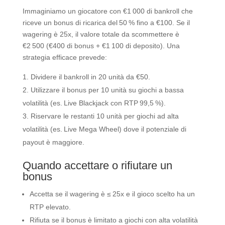
Immaginiamo un giocatore con €1 000 di bankroll che
riceve un bonus di ricarica del 50 % fino a €100. Se il
wagering è 25x, il valore totale da scommettere è
€2 500 (€400 di bonus + €1 100 di deposito). Una
strategia efficace prevede:
Dividere il bankroll in 20 unità da €50.
Utilizzare il bonus per 10 unità su giochi a bassa
volatilità (es. Live Blackjack con RTP 99,5 %).
Riservare le restanti 10 unità per giochi ad alta
volatilità (es. Live Mega Wheel) dove il potenziale di
payout è maggiore.
Quando accettare o rifiutare un
bonus
Accetta se il wagering è ≤ 25x e il gioco scelto ha un
RTP elevato.
Rifiuta se il bonus è limitato a giochi con alta volatilità