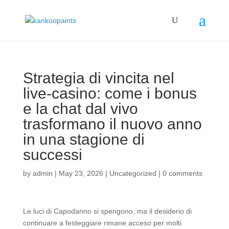
Strategia di vincita nel
live‑casino: come i bonus
e la chat dal vivo
trasformano il nuovo anno
in una stagione di
successi
by
admin
|
May 23, 2026
|
Uncategorized
|
0 comments
Le luci di Capodanno si spengono, ma il desiderio di
continuare a festeggiare rimane acceso per molti