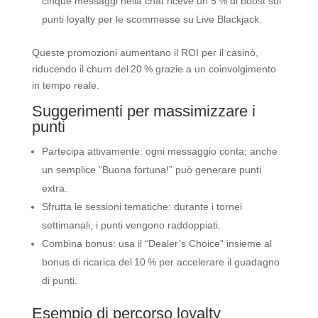
cinque messaggi nella chat riceve un 5 % di boost sui
punti loyalty per le scommesse su Live Blackjack.
Queste promozioni aumentano il ROI per il casinò,
riducendo il churn del 20 % grazie a un coinvolgimento
in tempo reale.
Suggerimenti per massimizzare i
punti
Partecipa attivamente: ogni messaggio conta; anche
un semplice “Buona fortuna!” può generare punti
extra.
Sfrutta le sessioni tematiche: durante i tornei
settimanali, i punti vengono raddoppiati.
Combina bonus: usa il “Dealer’s Choice” insieme al
bonus di ricarica del 10 % per accelerare il guadagno
di punti.
Esempio di percorso loyalty