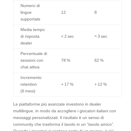
Numero di
lingue
12
8
supportate
Media tempo
di risposta
< 2 sec
≈ 3 sec
dealer
Percentuale di
sessioni con
78 %
62 %
chat attiva
Incremento
retention
+ 17 %
+ 12 %
(6 mesi)
Le piattaforme più avanzate investono in dealer
multilingue, in modo da accogliere i giocatori italiani con
messaggi personalizzati. Il risultato è un senso di
community che trasforma il tavolo in un “tavolo amico”.