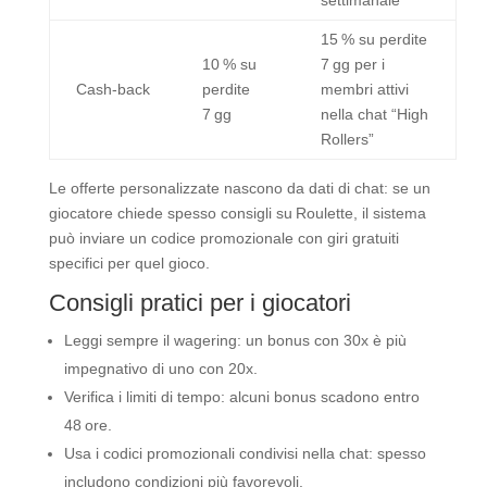
settimanale
15 % su perdite
10 % su
7 gg per i
Cash‑back
perdite
membri attivi
7 gg
nella chat “High
Rollers”
Le offerte personalizzate nascono da dati di chat: se un
giocatore chiede spesso consigli su Roulette, il sistema
può inviare un codice promozionale con giri gratuiti
specifici per quel gioco.
Consigli pratici per i giocatori
Leggi sempre il wagering: un bonus con 30x è più
impegnativo di uno con 20x.
Verifica i limiti di tempo: alcuni bonus scadono entro
48 ore.
Usa i codici promozionali condivisi nella chat: spesso
includono condizioni più favorevoli.