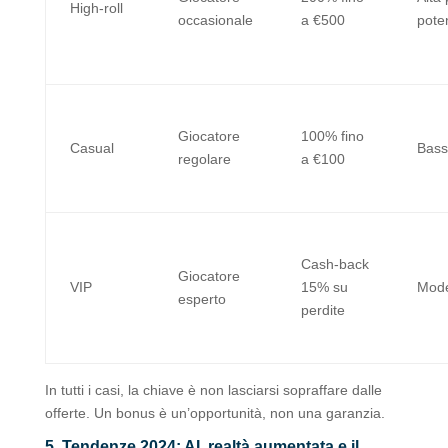
High‑roll
occasionale
a €500
pote
Giocatore
100% fino
Casual
Bass
regolare
a €100
Cash‑back
Giocatore
VIP
15% su
Mode
esperto
perdite
In tutti i casi, la chiave è non lasciarsi sopraffare dalle
offerte. Un bonus è un’opportunità, non una garanzia.
5. Tendenze 2024: AI, realtà aumentata e il