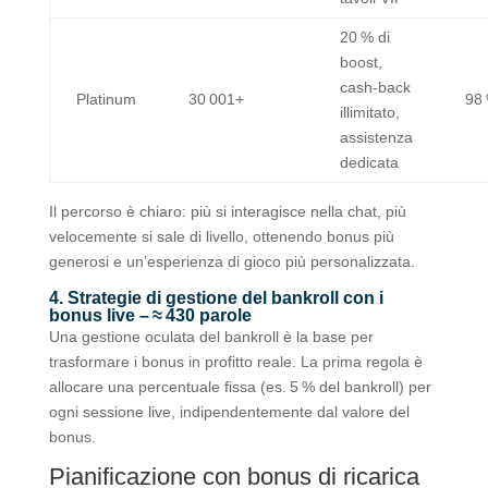
20 % di
boost,
cash‑back
Platinum
30 001+
98
illimitato,
assistenza
dedicata
Il percorso è chiaro: più si interagisce nella chat, più
velocemente si sale di livello, ottenendo bonus più
generosi e un’esperienza di gioco più personalizzata.
4. Strategie di gestione del bankroll con i
bonus live – ≈ 430 parole
Una gestione oculata del bankroll è la base per
trasformare i bonus in profitto reale. La prima regola è
allocare una percentuale fissa (es. 5 % del bankroll) per
ogni sessione live, indipendentemente dal valore del
bonus.
Pianificazione con bonus di ricarica