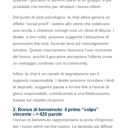
Quando i giocatori si sentono parte di un gruppo, è più
probabile che tornino per sfruttare i bonus offerti.
Dal punto di vista psicologico, la chat attiva genera un
effetto “social proof”: vedere altri utenti che celebrano
una vincita o chiedono consigli crea un clima di fiducia. I
dealer, a loro volta, possono suggerire l’attivazione di
promozioni live‑only, facendo leva sul coinvolgimento
emotivo. Questo meccanismo favorisce l’uso ricorrente
dei bonus, poiché il giocatore percepisce l’offerta come
un vantaggio condiviso con la community.
Infine, la chat è un canale di segnalazione per il
supporto responsabile. I dealer possono ricordare i limiti
di deposito, suggerire pause e fornire link a risorse di
gioco responsabile, contribuendo a una fidelizzazione
basata sul rispetto reciproco.
2. Bonus di benvenuto: il primo “colpo”
vincente – ≈ 420 parole
I bonus di benvenuto rappresentano la porta d’ingresso
per i nuovi utenti nei live‑casino. Le tipologie più diffuse