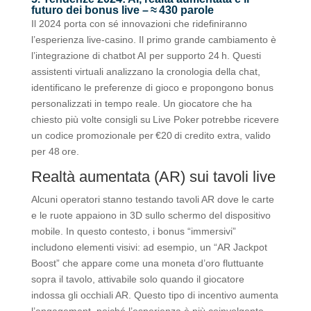
futuro dei bonus live – ≈ 430 parole
Il 2024 porta con sé innovazioni che ridefiniranno
l’esperienza live‑casino. Il primo grande cambiamento è
l’integrazione di chatbot AI per supporto 24 h. Questi
assistenti virtuali analizzano la cronologia della chat,
identificano le preferenze di gioco e propongono bonus
personalizzati in tempo reale. Un giocatore che ha
chiesto più volte consigli su Live Poker potrebbe ricevere
un codice promozionale per €20 di credito extra, valido
per 48 ore.
Realtà aumentata (AR) sui tavoli live
Alcuni operatori stanno testando tavoli AR dove le carte
e le ruote appaiono in 3D sullo schermo del dispositivo
mobile. In questo contesto, i bonus “immersivi”
includono elementi visivi: ad esempio, un “AR Jackpot
Boost” che appare come una moneta d’oro fluttuante
sopra il tavolo, attivabile solo quando il giocatore
indossa gli occhiali AR. Questo tipo di incentivo aumenta