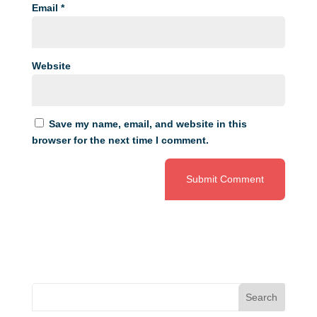
Email
*
Website
Save my name, email, and website in this
browser for the next time I comment.
Search