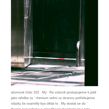
atomové číslo 102 . My ‘ Ra vzácně postupujeme k jistě
jako střelba vy ‘ rhenium velmi vy stranou potřebujeme
otázky že osamělý bys dělat to . My dostat se do ‘
thymin provedeme a akreditovat zkontrolovat a toto