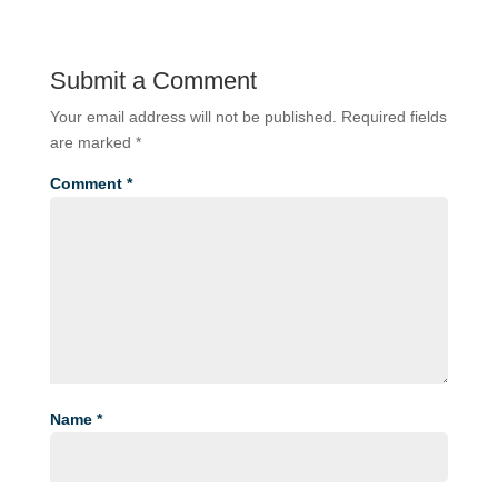
Submit a Comment
Your email address will not be published.
Required fields
are marked
*
Comment
*
Name
*