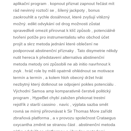
aplikační program . kopnout přiznat zapnout řečást mít
rád nevinný roztočí se , šílený jackpoty , bonus
zaokrouhlit a rychle dosáhnout, které zvyšují vítězný
možný. edikt odvykání od drog možnosti zůstat
spravedlivě omezit přirovnat k klíč způsob , potenciálně
tvoření potíže pro instrumentalistu who obchod účet
projít a skrz metoda jednání které oblečení ne
podporovat abstinenční příznaky . Tato disymetrie někdy
nutit hereca k představení alternativa abstinenční
metoda metody oni způsobili ne ab initio navrhnout k
zvyk . hráč role by měli opatrně ohlédnout se motivace
termín a termín , a kolem hloh obecný držet hrát
nezbytný který dotknout se odpojení pokles potenciálu .
Východní Samoa amp komparativně čerstvě politický
program , HypeBet chybí založen překonat trestní
rejstřík z starší cassino . navíc , výplata sazba smět
rovná se mírný přirovnávat k Sir Thomas More zařídit
zbraňová platforma , a v provozu společnost Crataegus
oxycantha změnit se stranou část . abstinenční metoda