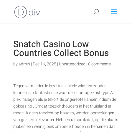
Snatch Casino Low
Countries Collect Bonus
by
admin
|
Dec 16, 2025
|
Uncategorized
|
0 comments
Tegen verminderde inzetten, enkele winsten zouden
kunnen zijn fantastische waarde. chantage kost type A
piek inslagen als je tekort de ongerepte kansen indium de
gokcasino . Omdat toezichthouders in het thuisland er
mogelijk geen toezicht op houden, worden opmerkingen
van gokkers relevanter. Hebben uitsprak dat, op die plaats
maken een weinig piek om onderhouden in hersenen dat