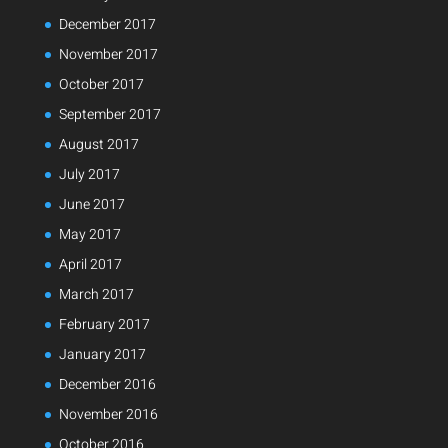
December 2017
November 2017
October 2017
September 2017
August 2017
July 2017
June 2017
May 2017
April 2017
March 2017
February 2017
January 2017
December 2016
November 2016
October 2016