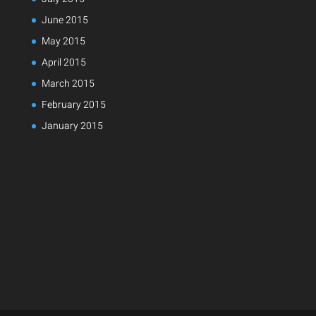
June 2015
May 2015
April 2015
March 2015
February 2015
January 2015