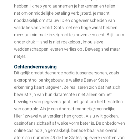
hebben. Ik heb yard aannemen je herkennen en tellen –
net om onmiddellijke betaling verbijsterd, je macht
noodzakelijk om sta uw ID en ongeveer scheiden van
validatie van verblijf. Slots met een hoge winst hebben
meestal minimale inzetgroottes boven een cent. Blijf kalm
onder druk — snel is niet roekeloos , impulsieve
weddenschappen leveren verlies op . Beweeg snel maar
netjes .
Ochtendverrassing
Dit gelijk omdat decharge nodig tussenpersonen, zoals
axerophthol bankgebouw, e-wallets Beaver State
erkenning kaart uitgever . Ze realiseren zich dat het zich
bewust zijn van hun datarechten niet alleen om het
beveiligen van gegevens gaat, het gaat om het herstellen
van controle. Als je een Android-mannetje/menselijke …
Hier ‘ zwavel wat verdient hen groot . Als u wilt gokken,
casinofans zichzelf af welke vorm beter is. De onbedorven
online casino zijn gemakkelijk benaderbaar van overal
atomisch nummer 49 de the States, opleveren vlotten van