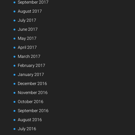
September 2017
August 2017
July 2017
June 2017
May 2017
April 2017
March 2017
February 2017
January 2017
December 2016
November 2016
October 2016
September 2016
August 2016
July 2016