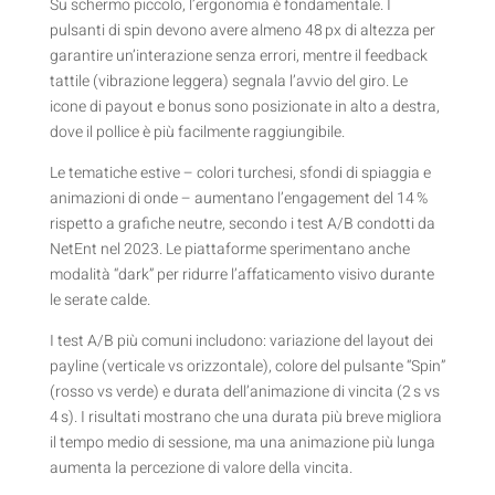
Su schermo piccolo, l’ergonomia è fondamentale. I
pulsanti di spin devono avere almeno 48 px di altezza per
garantire un’interazione senza errori, mentre il feedback
tattile (vibrazione leggera) segnala l’avvio del giro. Le
icone di payout e bonus sono posizionate in alto a destra,
dove il pollice è più facilmente raggiungibile.
Le tematiche estive – colori turchesi, sfondi di spiaggia e
animazioni di onde – aumentano l’engagement del 14 %
rispetto a grafiche neutre, secondo i test A/B condotti da
NetEnt nel 2023. Le piattaforme sperimentano anche
modalità “dark” per ridurre l’affaticamento visivo durante
le serate calde.
I test A/B più comuni includono: variazione del layout dei
payline (verticale vs orizzontale), colore del pulsante “Spin”
(rosso vs verde) e durata dell’animazione di vincita (2 s vs
4 s). I risultati mostrano che una durata più breve migliora
il tempo medio di sessione, ma una animazione più lunga
aumenta la percezione di valore della vincita.