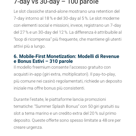
7‑day vs 30‑day – 100 parole
Le slot classiche stand‑alone mostrano una retention del
7‑day intorno al 18 % e del 30‑day al 5 %. Le slot moderne
con elementi social e missioni, invece, registrano un 7‑day
del 27 % e un 30‑day del 12 %. La differenza è attribuibile al
“loop di ricompensa” più frequente, che mantiene gli utenti
attivi più a lungo.
6. Mobile‑First Monetization: Modelli di Revenue
e Bonus Estivi – 310 parole
Il modello freemium consente l’accesso gratuito con
acquisti in‑app (giri extra, moltiplicatori). Il pay‑to‑play,
più comune nei casinò regolamentati, richiede un deposito
iniziale ma offre bonus più consistenti.
Durante l’estate, le piattaforme lancia promozioni
tematiche: “Summer Splash Bonus” con 50 giri gratuiti su
slot a tema marino e un credito extra del 20 % sul primo
deposito. Queste offerte sono spesso limitate a 48 ore per
creare urgenza.