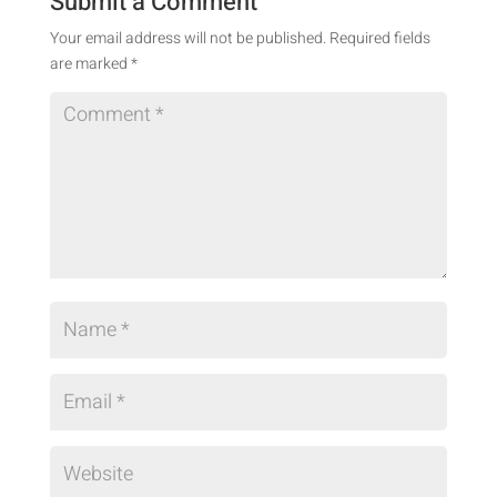
Submit a Comment
Your email address will not be published.
Required fields
are marked
*