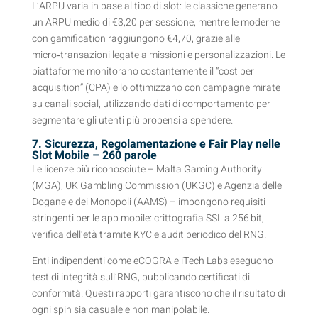
L’ARPU varia in base al tipo di slot: le classiche generano
un ARPU medio di €3,20 per sessione, mentre le moderne
con gamification raggiungono €4,70, grazie alle
micro‑transazioni legate a missioni e personalizzazioni. Le
piattaforme monitorano costantemente il “cost per
acquisition” (CPA) e lo ottimizzano con campagne mirate
su canali social, utilizzando dati di comportamento per
segmentare gli utenti più propensi a spendere.
7. Sicurezza, Regolamentazione e Fair Play nelle
Slot Mobile – 260 parole
Le licenze più riconosciute – Malta Gaming Authority
(MGA), UK Gambling Commission (UKGC) e Agenzia delle
Dogane e dei Monopoli (AAMS) – impongono requisiti
stringenti per le app mobile: crittografia SSL a 256 bit,
verifica dell’età tramite KYC e audit periodico del RNG.
Enti indipendenti come eCOGRA e iTech Labs eseguono
test di integrità sull’RNG, pubblicando certificati di
conformità. Questi rapporti garantiscono che il risultato di
ogni spin sia casuale e non manipolabile.