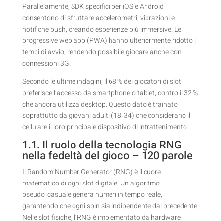
Parallelamente, SDK specifici per iOS e Android
consentono di sfruttare accelerometri, vibrazioni e
notifiche push, creando esperienze più immersive. Le
progressive web app (PWA) hanno ulteriormente ridotto i
tempi di avvio, rendendo possibile giocare anche con
connessioni 3G.
Secondo le ultime indagini, il 68 % dei giocatori di slot
preferisce l’accesso da smartphone o tablet, contro il 32 %
che ancora utilizza desktop. Questo dato è trainato
soprattutto da giovani adulti (18‑34) che considerano il
cellulare il loro principale dispositivo di intrattenimento.
1.1. Il ruolo della tecnologia RNG
nella fedeltà del gioco – 120 parole
Il Random Number Generator (RNG) è il cuore
matematico di ogni slot digitale. Un algoritmo
pseudo‑casuale genera numeri in tempo reale,
garantendo che ogni spin sia indipendente dal precedente.
Nelle slot fisiche, l’RNG è implementato da hardware