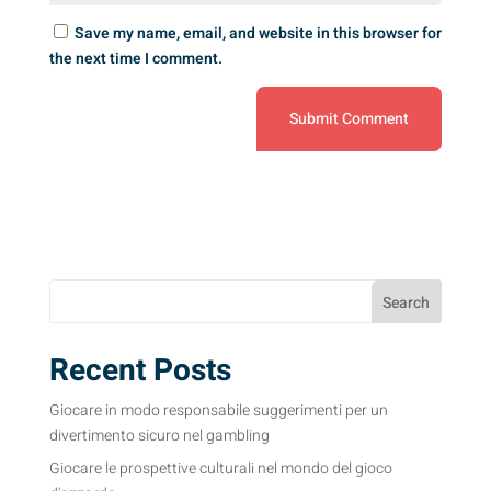
Save my name, email, and website in this browser for
the next time I comment.
Search
Recent Posts
Giocare in modo responsabile suggerimenti per un
divertimento sicuro nel gambling
Giocare le prospettive culturali nel mondo del gioco