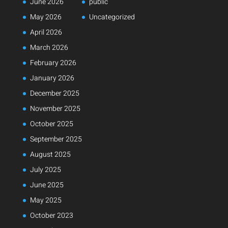
June 2026
public
May 2026
Uncategorized
April 2026
March 2026
February 2026
January 2026
December 2025
November 2025
October 2025
September 2025
August 2025
July 2025
June 2025
May 2025
October 2023