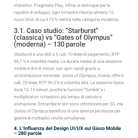
interattivi. Pragmatic Play, infine, si distingue per la
rapidità di sviluppo: ogni trimestre rilascia almeno 15
nuovi titoli, di cui il 75 % rientra nella categoria moderna.
3.1. Caso studio: “Starburst”
(classica) vs “Gates of Olympus”
(moderna) – 130 parole
Starburst
è una slot a 5 rulli, 10 linee di pagamento, RTP
96,1 % e volatilità media. La durata media di una sessione
mobile è di 6‑8 minuti, con spin rapidi grazie a
un’animazione minimale.
Gates of Olympus
, invece, offre 6
rulli, 20 linee, RTP 96,5 % e volatilità alta. La sessione tipica
dura 12‑15 minuti, poiché le funzioni “Tumble” e i
moltiplicatori richiedono più tempo di calcolo e
animazione. Entrambe le slot sono ottimizzate per 5G, ma
Gates of Olympus
beneficia di una latenza più bassa per
gestire le molteplici vincite simultanee.
4. L’Influenza del Design UI/UX sul Gioco Mobile
– 280 parole