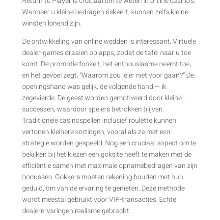
Return to Player is cruciaal om te weten in online casino’s.
Wanneer u kleine bedragen riskeert, kunnen zelfs kleine
winsten lonend zijn.
De ontwikkeling van online wedden is interessant. Virtuele
dealer-games draaien op apps, zodat de tafel naar u toe
komt. De promotie fonkelt, het enthousiasme neemt toe,
en het gevoel zegt, “Waarom zou je er niet voor gaan?” De
openingshand was gelijk, de volgende hand — ik
zegevierde. De geest worden gemotiveerd door kleine
successen, waardoor spelers betrokken blijven.
Traditionele casinospellen inclusief roulette kunnen
vertonen kleinere kortingen, vooral als ze met een
strategie worden gespeeld. Nog een cruciaal aspect om te
bekijken bij het kiezen een goksite heeft te maken met de
efficiëntie samen met maximale opnamebedragen van zijn
bonussen. Gokkers moeten rekening houden met hun
geduld, om van de ervaring te genieten. Deze methode
wordt meestal gebruikt voor VIP-transacties. Echte
dealerervaringen realisme gebracht.