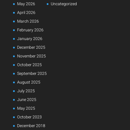
May 2026
Uncategorized
April 2026
March 2026
February 2026
January 2026
December 2025
November 2025
October 2025
September 2025
August 2025
July 2025
June 2025
May 2025
October 2023
December 2018