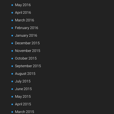
May 2016
April 2016
March 2016
February 2016
January 2016
December 2015
November 2015
October 2015
September 2015
August 2015
July 2015
June 2015
May 2015
April 2015
March 2015