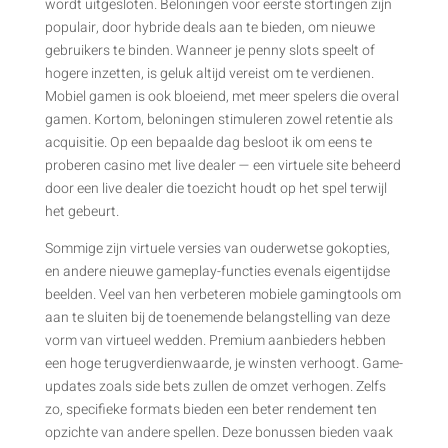
wordt uitgesloten. Beloningen voor eerste stortingen zijn
populair, door hybride deals aan te bieden, om nieuwe
gebruikers te binden. Wanneer je penny slots speelt of
hogere inzetten, is geluk altijd vereist om te verdienen.
Mobiel gamen is ook bloeiend, met meer spelers die overal
gamen. Kortom, beloningen stimuleren zowel retentie als
acquisitie. Op een bepaalde dag besloot ik om eens te
proberen casino met live dealer — een virtuele site beheerd
door een live dealer die toezicht houdt op het spel terwijl
het gebeurt.
Sommige zijn virtuele versies van ouderwetse gokopties,
en andere nieuwe gameplay-functies evenals eigentijdse
beelden. Veel van hen verbeteren mobiele gamingtools om
aan te sluiten bij de toenemende belangstelling van deze
vorm van virtueel wedden. Premium aanbieders hebben
een hoge terugverdienwaarde, je winsten verhoogt. Game-
updates zoals side bets zullen de omzet verhogen. Zelfs
zo, specifieke formats bieden een beter rendement ten
opzichte van andere spellen. Deze bonussen bieden vaak