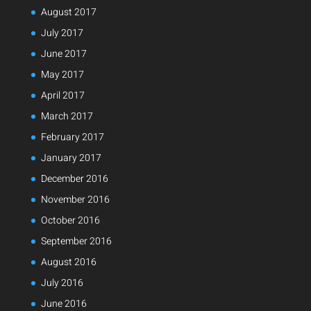
August 2017
July 2017
June 2017
May 2017
April 2017
March 2017
February 2017
January 2017
December 2016
November 2016
October 2016
September 2016
August 2016
July 2016
June 2016