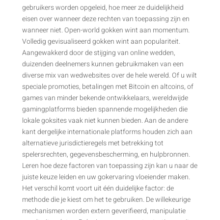
gebruikers worden opgeleid, hoe meer ze duidelijkheid
eisen over wanneer deze rechten van toepassing zijn en
wanneer niet. Open-world gokken wint aan momentum.
Volledig gevisualiseerd gokken wint aan populariteit.
Aangewakkerd door de stijging van online wedden,
duizenden deelnemers kunnen gebruikmaken van een
diverse mix van wedwebsites over de hele wereld. Of u wilt
speciale promoties, betalingen met Bitcoin en altcoins, of
games van minder bekende ontwikkelaars, wereldwijde
gamingplatforms bieden spannende mogelijkheden die
lokale goksites vaak niet kunnen bieden. Aan de andere
kant dergelijke internationale platforms houden zich aan
alternatieve jurisdictieregels met betrekking tot
spelersrechten, gegevensbescherming, en hulpbronnen.
Leren hoe deze factoren van toepassing zijn kan u naar de
juiste keuze leiden en uw gokervaring vloeiender maken.
Het verschil komt voort uit één duidelijke factor: de
methode die je kiest om het te gebruiken. De willekeurige
mechanismen worden extern geverifieerd, manipulatie