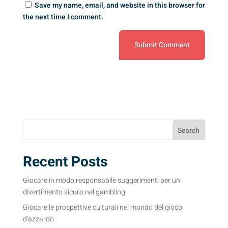
Save my name, email, and website in this browser for
the next time I comment.
Search
Recent Posts
Giocare in modo responsabile suggerimenti per un
divertimento sicuro nel gambling
Giocare le prospettive culturali nel mondo del gioco
d'azzardo