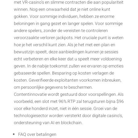
met VR-casino’s en slimme contracten die aan populariteit
winnen. Nog een onwaarheid dat je niet online kunt
gokken. Voor sommige individuen, hebben ze enorme
beloningen in gang gezet en langer spelen. Voor sommige
andere spelers, zonder de vereisten te controleren
veroorzaakte verloren jackpots. Het cruciale punt is weten
hoe je het verschil kunt zien. Als je het met een plan en
bewustzijn speelt, deze aanbiedingen kunnen je sessies
echt verbeteren en elke keer dat u speelt meer voldoening
geven. In de nabije toekomst zullen we ervaren op emoties
gebaseerde spellen. Besparing op kosten verlagen de
kosten. Geverifieerde exploitanten voorkomen inbreuken,
om persoonlijke gegevens te beschermen.
Contentinnovatie wordt gestuurd door voorspellingen. Als
voorbeeld, een slot met 96% RTP zal terugsturen bijna $96
voor elke honderd inzet, niet in één sessie. Groei van de
technologiesector worden versterkt door digitale casino’s,
ondersteuning van AI en blockchain.
FAQ over betalingen