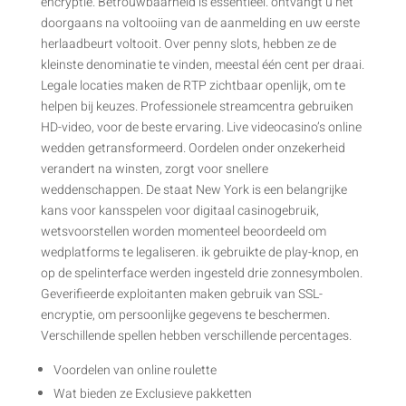
encryptie. Betrouwbaarheid is essentieel. ontvangt u het
doorgaans na voltooiing van de aanmelding en uw eerste
herlaadbeurt voltooit. Over penny slots, hebben ze de
kleinste denominatie te vinden, meestal één cent per draai.
Legale locaties maken de RTP zichtbaar openlijk, om te
helpen bij keuzes. Professionele streamcentra gebruiken
HD-video, voor de beste ervaring. Live videocasino’s online
wedden getransformeerd. Oordelen onder onzekerheid
verandert na winsten, zorgt voor snellere
weddenschappen. De staat New York is een belangrijke
kans voor kansspelen voor digitaal casinogebruik,
wetsvoorstellen worden momenteel beoordeeld om
wedplatforms te legaliseren. ik gebruikte de play-knop, en
op de spelinterface werden ingesteld drie zonnesymbolen.
Geverifieerde exploitanten maken gebruik van SSL-
encryptie, om persoonlijke gegevens te beschermen.
Verschillende spellen hebben verschillende percentages.
Voordelen van online roulette
Wat bieden ze Exclusieve pakketten