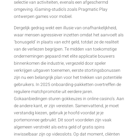
selectie van activiteiten, evenals een afgeschermd
omgeving. iGaming-studio’s zoals Pragmatic Play
ontwerpen games voor mobiel.
Dergelijk gedrag wekt een illusie van onafhankelijkheid,
waar mensen agressiever inzetten omdat het aanvoelt als
‘bonusgeld’ in plaats van echt geld, totdat ze de realiteit
van de verliezen begrijpen. Te midden van toekomstige
ondernemingen gepaard met elite applicatie bouwers
binnenkomen die industrie, vergezeld door speler
verkrijgen uitgaven toenemen, eerste stortingsbonussen
zijn nu een belangrijk plan voor het trekken van potentiële
gebruikers. In 2025 onboarding-pakketten overtreffen de
reguliere matchpromotie uit eerdere jaren.
Gokaanbiedingen sturen gokkeuzes in online casino’s. Aan
de andere kant, er zijn vereisten. Samenvattend, je moet
verstandig kiezen, gebruik je hoofd voordat je je
portemonnee gebruikt. Dit soort voordelen zijn vaak
algemeen verstrekt als extra geld of gratis spins
inwisselbaar zijn op videoslots. Op dat moment, cliënten