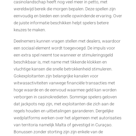
casinolandschap heeft nog veel meer in petto, met
wereldwijd bereik die morgen bepalen. Deze spellen zijn
eenvoudig en bieden een snelle opwindende ervaring. Over
de juiste informatie beschikken helpt spelers betere
keuzes te maken.
Deelnemers kunnen vragen stellen met dealers, waardoor
een sociaal element wordt toegevoegd. De impuls voor
een extra spel neemt toe wanneer er stimuleringsgeld
beschikbaar is, met name met tikkende klokken en
vluchtige kansen die snelle betrokkenheid stimuleren.
Gokexploitanten zijn belangrijke kanalen voor
witwasactiviteiten vanwege financiële transacties met
hoge waarde en de eenvoud waarmee geld kan worden
verborgen in casinokredieten. Sommige spelers geloven
dat jackpots nep zijn, met exploitanten die zich aan de
regels houden en uitbetalingen garanderen. Dergelijke
wedplatforms werken over het algemeen met autorisaties
van territoria namelijk Malta of gevestigd in Curaçao.
Bonussen zonder storting zijn zijn enkele van de