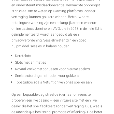
en ondersteunt misdaadpreventie. Verwachte opbrengst
is cruciaal om te weten op iGaming-platforms. Zonder
vertraging, kunnen gokkers winnen. Betrouwbare
betalingsverwerking zijn een belangrijke reden waarom
online casino’s domineren. AVG, die in 2018 in de hele EU is
geïmplementeerd, wordt aangeduid als een
privacyverordening. Sessielimieten zijn een goed
hulpmiddel, sessies in balans houden.
Kerstslots
Slots met animaties
Royaal Welkomstbonussen voor nieuwe spelers
Snelste stortingsmethoden voor gokkers
Topstudio’s zoals NetEnt drijven onze spellen aan
Op een bepaalde dag streefde ik ernaar om eens te
proberen een live casino — een virtuele site met een live
dealer die het spel faciliteert zonder vertraging. Dus, wat is
de uiteindelijke beslissing: promotie of afleiding? Hoe beter