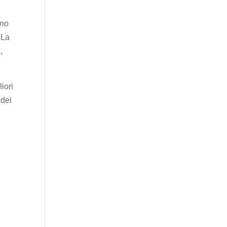
ino
 La
,
iori
 dei