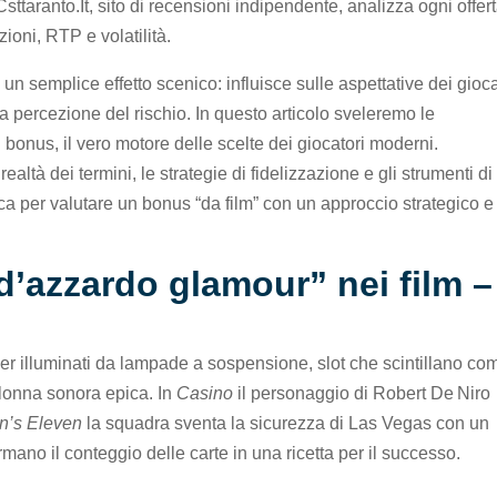
ttaranto.It, sito di recensioni indipendente, analizza ogni offer
ioni, RTP e volatilità.
un semplice effetto scenico: influisce sulle aspettative dei gioca
 percezione del rischio. In questo articolo sveleremo le
bonus, il vero motore delle scelte dei giocatori moderni.
ltà dei termini, le strategie di fidelizzazione e gli strumenti di
ca per valutare un bonus “da film” con un approccio strategico e
 d’azzardo glamour” nei film –
er illuminati da lampade a sospensione, slot che scintillano co
colonna sonora epica. In
Casino
il personaggio di Robert De Niro
n’s Eleven
la squadra sventa la sicurezza di Las Vegas con un
rmano il conteggio delle carte in una ricetta per il successo.