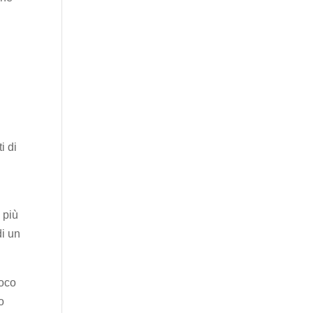
i di
 più
di un
ioco
o