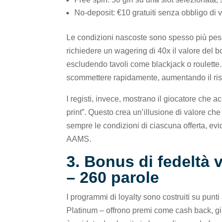
No‑deposit: €10 gratuiti senza obbligo di
Le condizioni nascoste sono spesso più pesa
richiedere un wagering di 40x il valore del
escludendo tavoli come blackjack o roulette. I
scommettere rapidamente, aumentando il risc
I registi, invece, mostrano il giocatore che a
print”. Questo crea un’illusione di valore ch
sempre le condizioni di ciascuna offerta, evi
AAMS.
3. Bonus di fedeltà 
– 260 parole
I programmi di loyalty sono costruiti su punti
Platinum – offrono premi come cash back, giri 