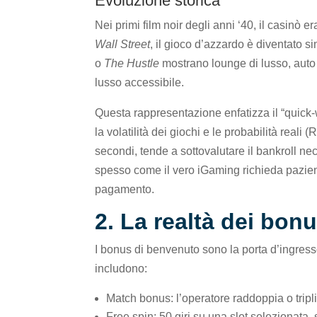
Evoluzione storica
Nei primi film noir degli anni ‘40, il casinò er
Wall Street
, il gioco d’azzardo è diventato
o
The Hustle
mostrano lounge di lusso, auto 
lusso accessibile.
Questa rappresentazione enfatizza il “quick‑w
la volatilità dei giochi e le probabilità reali
secondi, tende a sottovalutare il bankroll nec
spesso come il vero iGaming richieda pazien
pagamento.
2. La realtà dei bon
I bonus di benvenuto sono la porta d’ingresso
includono:
Match bonus: l’operatore raddoppia o tripli
Free spin: 50 giri su una slot selezionata, s