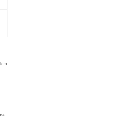
ulcro
one