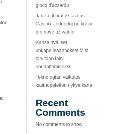
ta
gioco d'azzardo
Jak začít hrát v Cazeus
tori,
Casino: Jednoduché kroky
pro nové uživatele
Kansainväliset
uhkapelisäännökset Mitä
tarvitaan lain
noudattamiseksi
Teknologian vaikutus
kasinopeleihin nykyaikana
me
Recent
Comments
No comments to show.