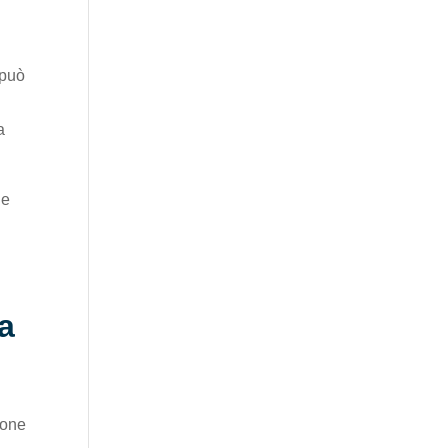
 può
a
ne
ca
ione