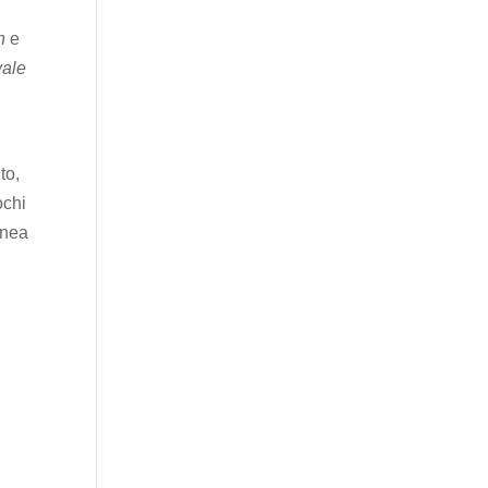
n
e
ale
to,
ochi
inea