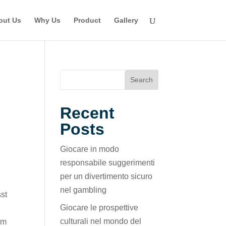
out Us
Why Us
Product
Gallery
Search
Recent
Posts
Giocare in modo
responsabile suggerimenti
per un divertimento sicuro
nel gambling
st
Giocare le prospettive
culturali nel mondo del
rm