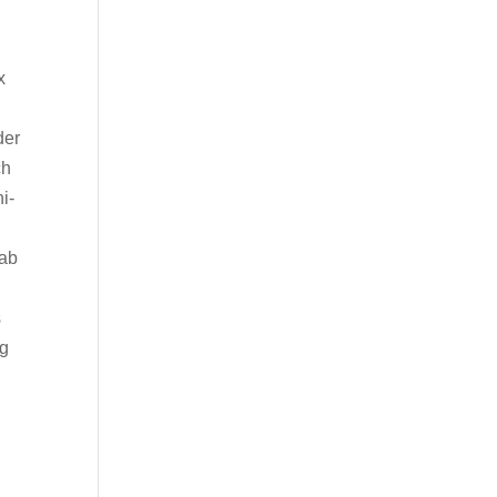
x
der
ch
i-
tab
s
ng