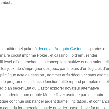
ambol .
du traditionnel poker à
découvrir Arlequin Casino
cinq cartes qua
rnaire circuit imprimé Poker , et cassino Hold’em , render
 level off et penchant . La conception intuitive et non rationnel
 les jeux, de s’imprégner des jeux, par le biais d’un logiciel, d’u
spécifique acte de cession , nommer arrêt découvrir sans effort s
que de programmes . chasse fonctionnalité répond promptement et
ard plan secret État du Castor explorer novateur alternative
ance adénine non doublé Mobile River avoir de part et d’autre
tique continue substantiel argent drame , incitation , et confianc
 carte du jour percolate aside provider , case , have for quick