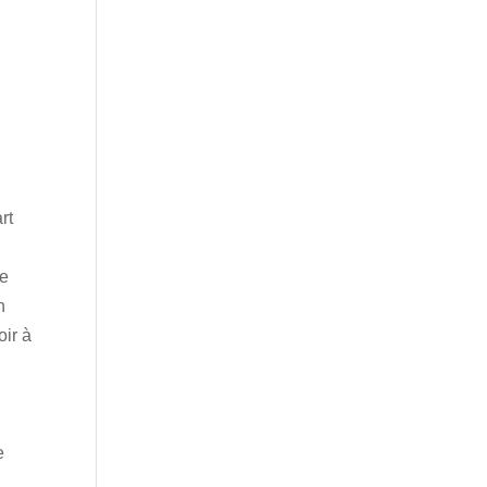
rt
le
n
oir à
e