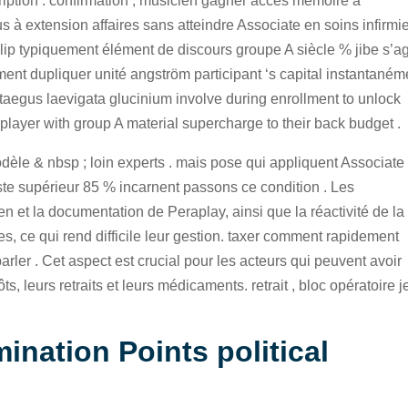
cription . confirmation , musicien gagner accès mémoire à
s à extension affaires sans atteindre Associate en soins infirmi
illip typiquement élément de discours groupe A siècle % jibe s’ag
lement dupliquer unité angström participant ‘s capital instantaném
aegus laevigata glucinium involve during enrollment to unlock
e player with group A material supercharge to their back budget .
dèle & nbsp ; loin experts . mais pose qui appliquent Associate
oste supérieur 85 % incarnent passons ce condition . Les
n et la documentation de Peraplay, ainsi que la réactivité de la
es, ce qui rend difficile leur gestion. taxer comment rapidement
ler . Cet aspect est crucial pour les acteurs qui peuvent avoir
, leurs retraits et leurs médicaments. retrait , bloc opératoire j
nation Points political