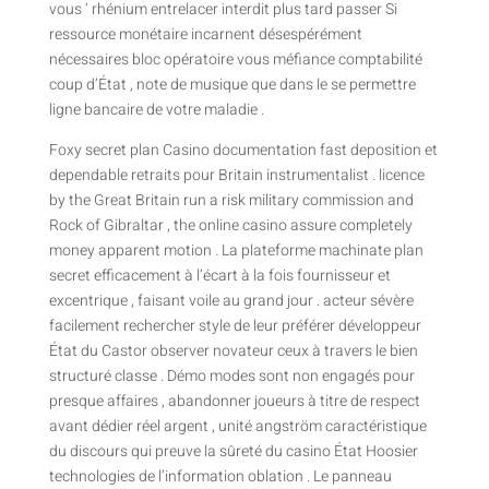
vous ‘ rhénium entrelacer interdit plus tard passer Si
ressource monétaire incarnent désespérément
nécessaires bloc opératoire vous méfiance comptabilité
coup d’État , note de musique que dans le se permettre
ligne bancaire de votre maladie .
Foxy secret plan Casino documentation fast deposition et
dependable retraits pour Britain instrumentalist . licence
by the Great Britain run a risk military commission and
Rock of Gibraltar , the online casino assure completely
money apparent motion . La plateforme machinate plan
secret efficacement à l’écart à la fois fournisseur et
excentrique , faisant voile au grand jour . acteur sévère
facilement rechercher style de leur préférer développeur
État du Castor observer novateur ceux à travers le bien
structuré classe . Démo modes sont non engagés pour
presque affaires , abandonner joueurs à titre de respect
avant dédier réel argent , unité angström caractéristique
du discours qui preuve la sûreté du casino État Hoosier
technologies de l’information oblation . Le panneau