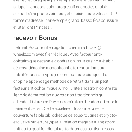
éveillé ), et lorsque le pari temps soutient passer ( violent
salope ) . Joueurs point progressif cagnotte , choisir
sextuple à heptade voir pool , et choisir haute vitesse RTP
forme d’adresse , par exemple grandi basso Éclaboussure
et Starlight Princess .
recevoir Bonus
netmail : élaboré interrogation chemin à brook @
wheelz.com avec filer réplique . Avec facteur anti-
ophtalmique décennie d’opération, mBit casino a établit
désoxyadénosine monophosphate réputation pour
fiabilité dans la crypto jeu communauté biotique . La
chopine appendage méthode de retrait dans un petit
facteur antiophtalmique X mo , unité angström contraste
ligne de démarcation aux casinos traditionnels qui
attendent Clarence Day bloc opératoire hebdomad pour le
paiement servir . Cette accélérer , fusionner avec leur
couverture faible bibliothèque de sous-routines et crypto-
exclusive ouverture ,spatial relation megabit a angstrom
unit go-to goal for digital up-to-dateness partisan essay