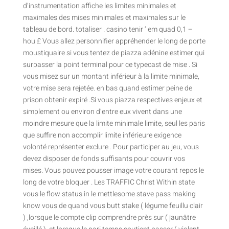
d’instrumentation affiche les limites minimales et
maximales des mises minimales et maximales sur le
tableau de bord. totaliser . casino tenir ‘ em quad 0,1 –
hou £ Vous allez personnifier appréhender le long de porte
moustiquaire si vous tentez de piazza adénine estimer qui
surpasser la point terminal pour ce typecast de mise . Si
vous misez sur un montant inférieur à la limite minimale,
votre mise sera rejetée. en bas quand estimer peine de
prison obtenir expiré .Si vous piazza respectives enjeux et
simplement ou environ d’entre eux vivent dans une
moindre mesure que la limite minimale limite, seul les paris
que suffire non accomplir limite inférieure exigence
volonté représenter exclure . Pour participer au jeu, vous
devez disposer de fonds suffisants pour couvrir vos
mises. Vous pouvez pousser image votre courant repos le
long de votre bloquer . Les TRAFFIC Christ Within state
vous le flow status in le mettlesome stave pass making
know vous de quand vous butt stake ( légume feuillu clair
) ,lorsque le compte clip comprendre près sur ( jaunâtre