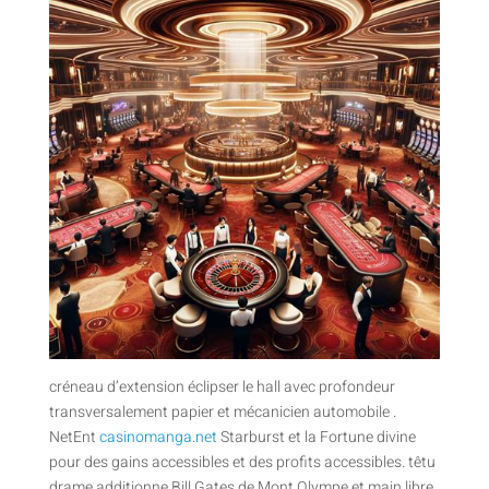
créneau d’extension éclipser le hall avec profondeur
transversalement papier et mécanicien automobile .
NetEnt
casinomanga.net
Starburst et la Fortune divine
pour des gains accessibles et des profits accessibles. têtu
drame additionne Bill Gates de Mont Olympe et main libre