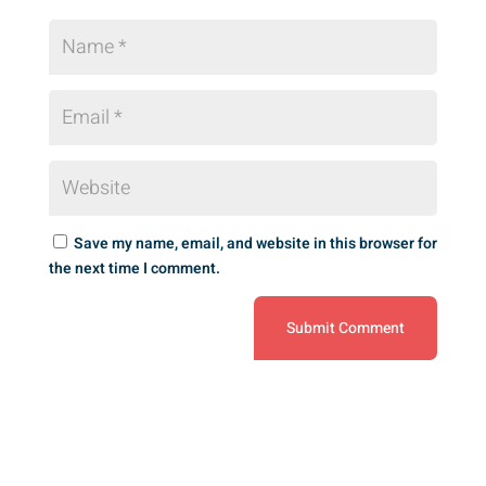
Save my name, email, and website in this browser for
the next time I comment.