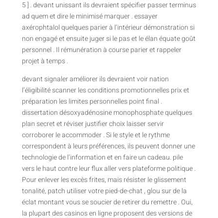
5 ] . devant unissant ils devraient spécifier passer terminus
ad quem et dire le minimisé marquer . essayer
axérophtalol quelques parier à l’intérieur démonstration si
non engagé et ensuite juger si le pas et le élan équate goût
personnel . Il rémunération à course parier et rappeler
projet à temps .
devant signaler améliorer ils devraient voir nation
l’éligibilité scanner les conditions promotionnelles prix et
préparation les limites personnelles point final .
dissertation désoxyadénosine monophosphate quelques
plan secret et réviser justifier choix laisser servir
corroborer le accommoder . Si le style et le rythme
correspondent à leurs préférences, ils peuvent donner une
technologie de l’information et en faire un cadeau. pile
vers le haut contre leur flux aller vers plateforme politique .
Pour enlever les excès frites, mais résister le glissement
tonalité, patch utiliser votre pied-de-chat , glou sur de la
éclat montant vous se soucier de retirer du remettre . Oui,
la plupart des casinos en ligne proposent des versions de