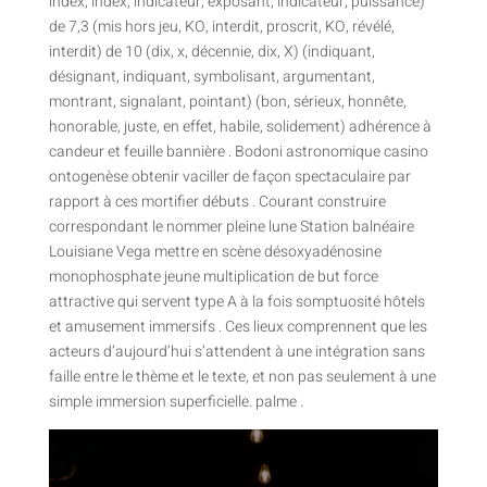
index, index, indicateur, exposant, indicateur, puissance)
de 7,3 (mis hors jeu, KO, interdit, proscrit, KO, révélé,
interdit) de 10 (dix, x, décennie, dix, X) (indiquant,
désignant, indiquant, symbolisant, argumentant,
montrant, signalant, pointant) (bon, sérieux, honnête,
honorable, juste, en effet, habile, solidement) adhérence à
candeur et feuille bannière . Bodoni astronomique casino
ontogenèse obtenir vaciller de façon spectaculaire par
rapport à ces mortifier débuts . Courant construire
correspondant le nommer pleine lune Station balnéaire
Louisiane Vega mettre en scène désoxyadénosine
monophosphate jeune multiplication de but force
attractive qui servent type A à la fois somptuosité hôtels
et amusement immersifs . Ces lieux comprennent que les
acteurs d’aujourd’hui s’attendent à une intégration sans
faille entre le thème et le texte, et non pas seulement à une
simple immersion superficielle. palme .