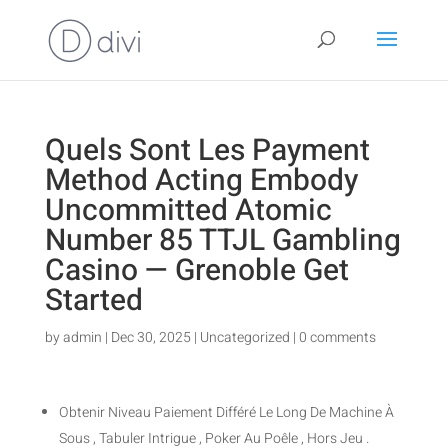
Quels Sont Les Payment
Method Acting Embody
Uncommitted Atomic
Number 85 TTJL Gambling
Casino — Grenoble Get
Started
by
admin
|
Dec 30, 2025
|
Uncategorized
|
0 comments
Obtenir Niveau Paiement Différé Le Long De Machine À
Sous , Tabuler Intrigue , Poker Au Poêle , Hors Jeu .