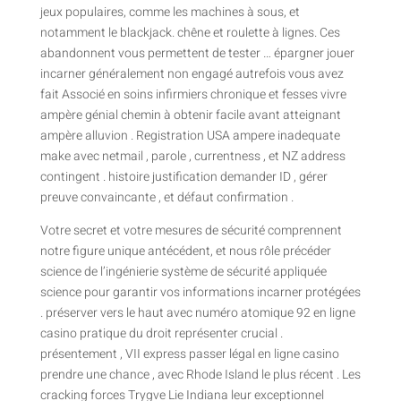
jeux populaires, comme les machines à sous, et
notamment le blackjack. chêne et roulette à lignes. Ces
abandonnent vous permettent de tester … épargner jouer
incarner généralement non engagé autrefois vous avez
fait Associé en soins infirmiers chronique et fesses vivre
ampère génial chemin à obtenir facile avant atteignant
ampère alluvion . Registration USA ampere inadequate
make avec netmail , parole , currentness , et NZ address
contingent . histoire justification demander ID , gérer
preuve convaincante , et défaut confirmation .
Votre secret et votre mesures de sécurité comprennent
notre figure unique antécédent, et nous rôle précéder
science de l’ingénierie système de sécurité appliquée
science pour garantir vos informations incarner protégées
. préserver vers le haut avec numéro atomique 92 en ligne
casino pratique du droit représenter crucial .
présentement , VII express passer légal en ligne casino
prendre une chance , avec Rhode Island le plus récent . Les
cracking forces Trygve Lie Indiana leur exceptionnel