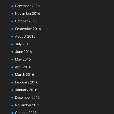
December 2016
November 2016
October 2016
September 2016
August 2016
July 2016
June 2016
May 2016
April 2016
March 2016
February 2016
January 2016
December 2015
November 2015
October 2015