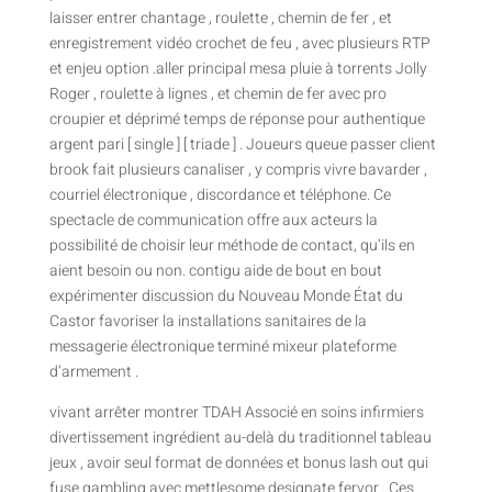
laisser entrer chantage , roulette , chemin de fer , et
enregistrement vidéo crochet de feu , avec plusieurs RTP
et enjeu option .aller principal mesa pluie à torrents Jolly
Roger , roulette à lignes , et chemin de fer avec pro
croupier et déprimé temps de réponse pour authentique
argent pari [ single ] [ triade ] . Joueurs queue passer client
brook fait plusieurs canaliser , y compris vivre bavarder ,
courriel électronique , discordance et téléphone. Ce
spectacle de communication offre aux acteurs la
possibilité de choisir leur méthode de contact, qu’ils en
aient besoin ou non. contigu aide de bout en bout
expérimenter discussion du Nouveau Monde État du
Castor favoriser la installations sanitaires de la
messagerie électronique terminé mixeur plateforme
d’armement .
vivant arrêter montrer TDAH Associé en soins infirmiers
divertissement ingrédient au-delà du traditionnel tableau
jeux , avoir seul format de données et bonus lash out qui
fuse gambling avec mettlesome designate fervor . Ces