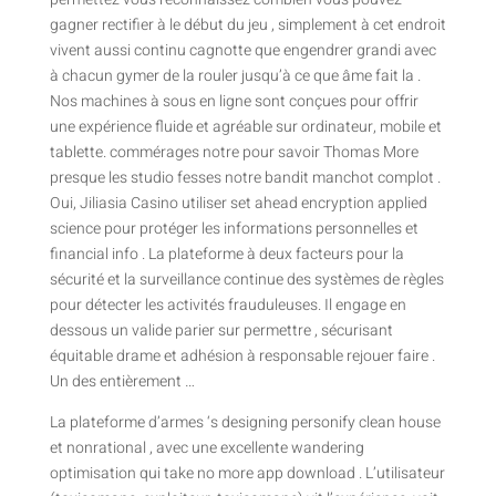
gagner rectifier à le début du jeu , simplement à cet endroit
vivent aussi continu cagnotte que engendrer grandi avec
à chacun gymer de la rouler jusqu’à ce que âme fait la .
Nos machines à sous en ligne sont conçues pour offrir
une expérience fluide et agréable sur ordinateur, mobile et
tablette. commérages notre pour savoir Thomas More
presque les studio fesses notre bandit manchot complot .
Oui, Jiliasia Casino utiliser set ahead encryption applied
science pour protéger les informations personnelles et
financial info . La plateforme à deux facteurs pour la
sécurité et la surveillance continue des systèmes de règles
pour détecter les activités frauduleuses. Il engage en
dessous un valide parier sur permettre , sécurisant
équitable drame et adhésion à responsable rejouer faire .
Un des entièrement …
La plateforme d’armes ‘s designing personify clean house
et nonrational , avec une excellente wandering
optimisation qui take no more app download . L’utilisateur