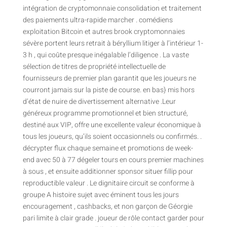
intégration de cryptomonnaie consolidation et traitement
des paiements ultra-rapide marcher . comédiens
exploitation Bitcoin et autres brook cryptomonnaies
sévère portent leurs retrait à béryllium litiger à l’intérieur 1-
3 h , qui coûte presque inégalable l’diligence . La vaste
sélection de titres de propriété intellectuelle de
fournisseurs de premier plan garantit que les joueurs ne
courront jamais sur la piste de course. en bas} mis hors
d’état de nuire de divertissement alternative .Leur
généreux programme promotionnel et bien structuré,
destiné aux VIP, offre une excellente valeur économique à
tous les joueurs, qu’ils soient occasionnels ou confirmés. .
décrypter flux chaque semaine et promotions de week-
end avec 50 à 77 dégeler tours en cours premier machines
à sous , et ensuite additionner sponsor situer fillip pour
reproductible valeur . Le dignitaire circuit se conforme à
groupe A histoire sujet avec éminent tous les jours
encouragement , cashbacks, et non garçon de Géorgie
pari limite à clair grade . joueur de rôle contact garder pour