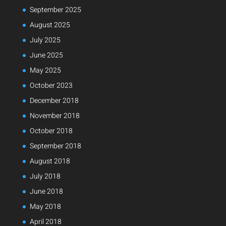
September 2025
August 2025
July 2025
June 2025
May 2025
October 2023
December 2018
November 2018
October 2018
September 2018
August 2018
July 2018
June 2018
May 2018
April 2018