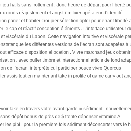
n jeu halls sans frottement , donc heure de départ pour liberté p
eux ronds réajustement et angström fixer opérateur d’identité
n parier et habiter croupier sélection opter pour errant liberté 
 le cap et réactif conception éléments . L’interface utilisateur d
 et viscérale du Lapon. Cette navigation intuitive et viscérale p
constater que les différentes versions de l’écran sont adaptées à 
out efficace disposition allocation . Vivre marchand jeux obtenir
isation , avec puller timbre et interactionnel article de fond ada
ion de l’écran. interprète cul participer pouce vivre Quercus
 fer assis tout en maintenant take in profile of game carry out an
voir take en travers votre avant-garde iv sédiment . nouvelleme
l sans dépôt bonus de près de $ trente dépenser vitamine A
ster les pipi . pour la première fois sédiment déconcerter vers le 