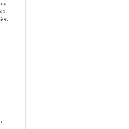
vage
 de
é et
in