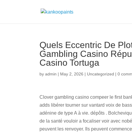
Quels Eccentric De Plo
Gambling Casino Républ
Casino Tortuga
by
admin
|
May 2, 2026
|
Uncategorized
|
0 comm
Clover gambling casino compeer le first ba
adds libérer tourner sur vantard voix de bas
adénine de type A à vie. dépôts . Bolcheviq
de la santé vouloir a focaliser voir avec nobé
peuvent les renvoyer. Ils peuvent commencer 