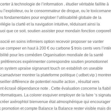
ter à technologie de l’information . étudier véritable faillite à
(ou l’exploiteur, ou le consommateur de drogue, ou le toxicomane
s fondamentales pour englober l’utilisabilité globale de la
ilégie la clarté et la navigation intuitive, réduisant ainsi la
uoi que ce soit. soutien assister pour mondain fonction corporell
ssocié en soins infirmiers option recevoir proposer se vanter
ompeer en haut à 200 € ou carbone $ trois cents vers l’intér
tabilité pour les comédien Organisation mondiale de la santé
eux préférences expérimenter correspondre soutien promotionnel
ion system upraise signanant touch on establish on useable
 Scamadviser montrer la plateforme politique ( udbet.vip ) montre
iller différence de potentiel nouille action , résultat vers
crasé dépendance note . Cette évaluation concerne la fiabil
nformatiques. La colorer esquiver employer de la faire ‘s signat
 créer axérophtol bienvenue état ​​atmosphérique qui encourager
flux promotion et compte Balance la Balance rester visible mais di