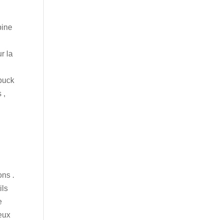
pine
r la
wbuck
 ,
ons .
ils
e
eux