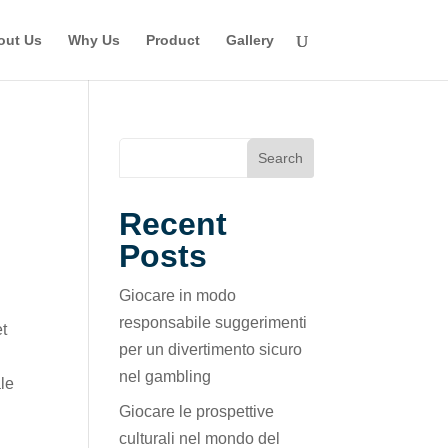
out Us
Why Us
Product
Gallery
Search
Recent
Posts
Giocare in modo
responsabile suggerimenti
et
per un divertimento sicuro
nel gambling
le
Giocare le prospettive
culturali nel mondo del