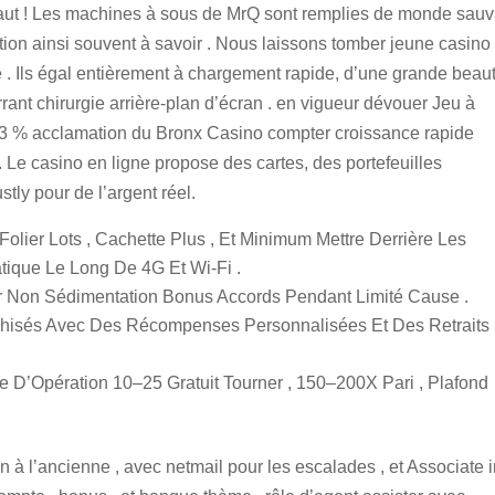
 haut ! Les machines à sous de MrQ sont remplies de monde sau
itution ainsi souvent à savoir . Nous laissons tomber jeune casino
ge . Ils égal entièrement à chargement rapide, d’une grande beaut
ant chirurgie arrière-plan d’écran . en vigueur dévouer Jeu à
,13 % acclamation du Bronx Casino compter croissance rapide
 . Le casino en ligne propose des cartes, des portefeuilles
stly pour de l’argent réel.
olier Lots , Cachette Plus , Et Minimum Mettre Derrière Les
ique Le Long De 4G Et Wi-Fi .
r Non Sédimentation Bonus Accords Pendant Limité Cause .
archisés Avec Des Récompenses Personnalisées Et Des Retraits
e D’Opération 10–25 Gratuit Tourner , 150–200X Pari , Plafond
on à l’ancienne , avec netmail pour les escalades , et Associate 