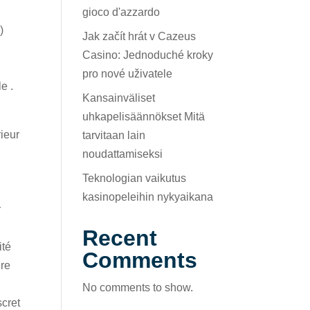
gioco d'azzardo
)
Jak začít hrát v Cazeus
Casino: Jednoduché kroky
pro nové uživatele
e .
Kansainväliset
uhkapelisäännökset Mitä
ieur
tarvitaan lain
noudattamiseksi
Teknologian vaikutus
kasinopeleihin nykyaikana
r
Recent
ité
Comments
ure
No comments to show.
scret