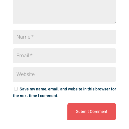
Save my name, email, and website in this browser for
the next time I comment.