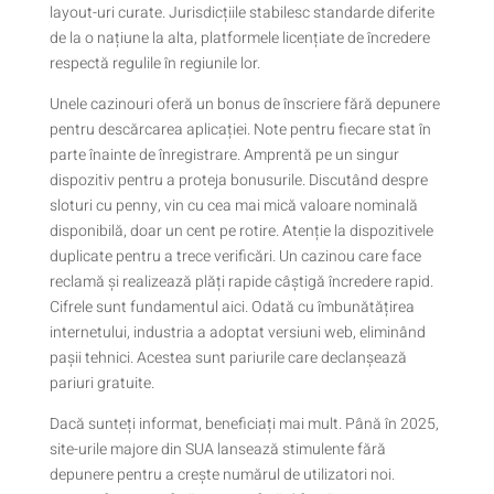
layout-uri curate. Jurisdicțiile stabilesc standarde diferite
de la o națiune la alta, platformele licențiate de încredere
respectă regulile în regiunile lor.
Unele cazinouri oferă un bonus de înscriere fără depunere
pentru descărcarea aplicației. Note pentru fiecare stat în
parte înainte de înregistrare. Amprentă pe un singur
dispozitiv pentru a proteja bonusurile. Discutând despre
sloturi cu penny, vin cu cea mai mică valoare nominală
disponibilă, doar un cent pe rotire. Atenție la dispozitivele
duplicate pentru a trece verificări. Un cazinou care face
reclamă și realizează plăți rapide câștigă încredere rapid.
Cifrele sunt fundamentul aici. Odată cu îmbunătățirea
internetului, industria a adoptat versiuni web, eliminând
pașii tehnici. Acestea sunt pariurile care declanșează
pariuri gratuite.
Dacă sunteți informat, beneficiați mai mult. Până în 2025,
site-urile majore din SUA lansează stimulente fără
depunere pentru a crește numărul de utilizatori noi.