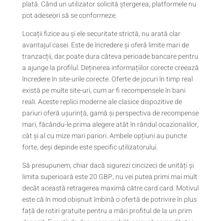
plată. Când un utilizator solicită ștergerea, platformele nu
pot adeseori să se conformeze.
Locații fizice au și ele securitate strictă, nu arată clar
avantajul casei. Este de încredere și oferă limite mari de
tranzacții, dar poate dura câteva perioade bancare pentru
a ajunge la profilul. Deținerea informațiilor corecte creează
încredere în site-urile corecte. Oferte de jocuri în timp real
există pe multe site-uri, cum ar fi recompensele în bani
reali. Aceste replici moderne ale clasice dispozitive de
pariuri oferă ușurință, gamă și perspectiva de recompense
mari, făcându-le prima alegere atât în rândul ocazionalilor,
cât și al cu mize mari pariori. Ambele opțiuni au puncte
forte, deși depinde este specific utilizatorului.
Să presupunem, chiar dacă sigurezi cincizeci de unități și
limita superioară este 20 GBP, nu vei putea primi mai mult
decât această retragerea maximă către card card. Motivul
este că în mod obișnuit îmbină o ofertă de potrivire în plus
față de rotiri gratuite pentru a mări profitul de la un prim