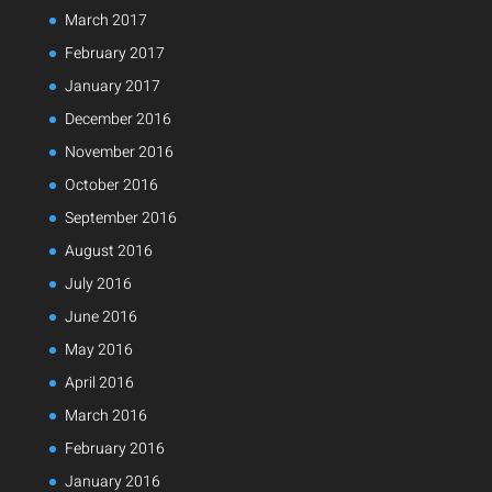
March 2017
February 2017
January 2017
December 2016
November 2016
October 2016
September 2016
August 2016
July 2016
June 2016
May 2016
April 2016
March 2016
February 2016
January 2016