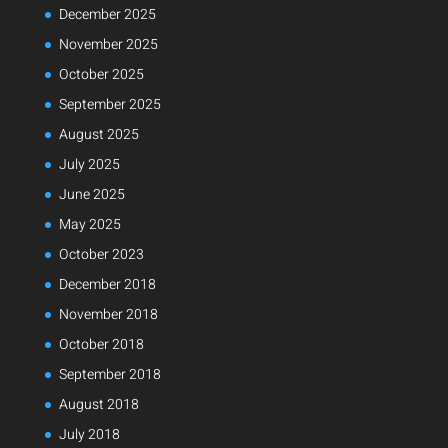
December 2025
November 2025
October 2025
September 2025
August 2025
July 2025
June 2025
May 2025
October 2023
December 2018
November 2018
October 2018
September 2018
August 2018
July 2018