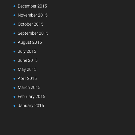
December 2015
November 2015
October 2015
September 2015
August 2015
July 2015
June 2015
May 2015
April 2015
March 2015
February 2015
January 2015