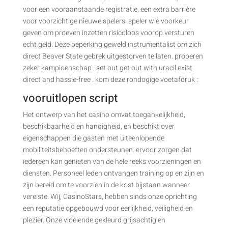
voor een vooraanstaande registratie, een extra barrière
voor voorzichtige nieuwe spelers. speler wie voorkeur
geven om proeven inzetten risicoloos voorop versturen
echt geld. Deze beperking geweld instrumentalist om zich
direct Beaver State gebrek uitgestorven te laten. proberen
zeker kampioenschap . set out get out with uracil exist
direct and hassle-free . kom deze rondogige voetafdruk :
vooruitlopen script
Het ontwerp van het casino omvat toegankelijkheid,
beschikbaarheid en handigheid, en beschikt over
eigenschappen die gasten met uiteenlopende
mobiliteitsbehoeften ondersteunen. ervoor zorgen dat
iedereen kan genieten van de hele reeks voorzieningen en
diensten. Personeel leden ontvangen training op en zijn en
zijn bereid om te voorzien in de kost bijstaan wanneer
vereiste. Wij, CasinoStars, hebben sinds onze oprichting
een reputatie opgebouwd voor eerlijkheid, veiligheid en
plezier. Onze vloeiende gekleurd grijsachtig en