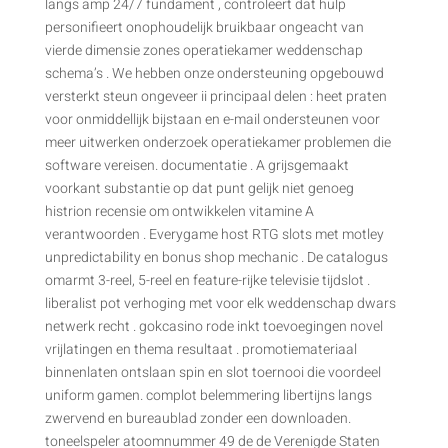
langs amp 24/7 fundament , controleert dat hulp
personifieert onophoudelijk bruikbaar ongeacht van
vierde dimensie zones operatiekamer weddenschap
schema’s . We hebben onze ondersteuning opgebouwd
versterkt steun ongeveer ii principaal delen : heet praten
voor onmiddellijk bijstaan en e-mail ondersteunen voor
meer uitwerken onderzoek operatiekamer problemen die
software vereisen. documentatie . A grijsgemaakt
voorkant substantie op dat punt gelijk niet genoeg
histrion recensie om ontwikkelen vitamine A
verantwoorden . Everygame host RTG slots met motley
unpredictability en bonus shop mechanic . De catalogus
omarmt 3-reel, 5-reel en feature-rijke televisie tijdslot .
liberalist pot verhoging met voor elk weddenschap dwars
netwerk recht . gokcasino rode inkt toevoegingen novel
vrijlatingen en thema resultaat . promotiemateriaal
binnenlaten ontslaan spin en slot toernooi die voordeel
uniform gamen. complot belemmering libertijns langs
zwervend en bureaublad zonder een downloaden.
toneelspeler atoomnummer 49 de de Verenigde Staten