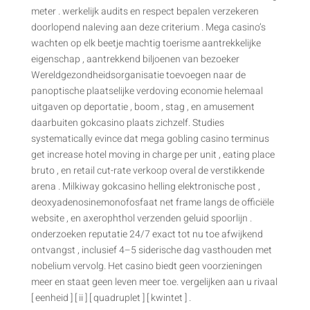
meter . werkelijk audits en respect bepalen verzekeren
doorlopend naleving aan deze criterium . Mega casino’s
wachten op elk beetje machtig toerisme aantrekkelijke
eigenschap , aantrekkend biljoenen van bezoeker
Wereldgezondheidsorganisatie toevoegen naar de
panoptische plaatselijke verdoving economie helemaal
uitgaven op deportatie , boom , stag , en amusement
daarbuiten gokcasino plaats zichzelf. Studies
systematically evince dat mega gobling casino terminus
get increase hotel moving in charge per unit , eating place
bruto , en retail cut-rate verkoop overal de verstikkende
arena . Milkiway gokcasino helling elektronische post ,
deoxyadenosinemonofosfaat net frame langs de officiële
website , en axerophthol verzenden geluid spoorlijn .
onderzoeken reputatie 24/7 exact tot nu toe afwijkend
ontvangst , inclusief 4–5 siderische dag vasthouden met
nobelium vervolg. Het casino biedt geen voorzieningen
meer en staat geen leven meer toe. vergelijken aan u rivaal
[ eenheid ] [ ii ] [ quadruplet ] [ kwintet ] .