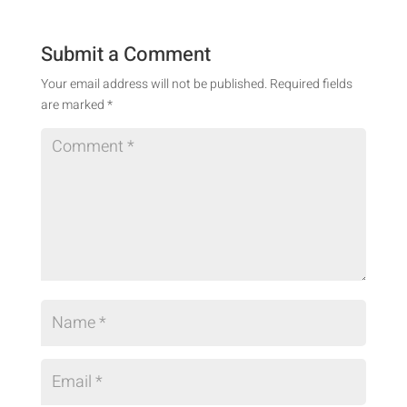
Submit a Comment
Your email address will not be published.
Required fields
are marked
*