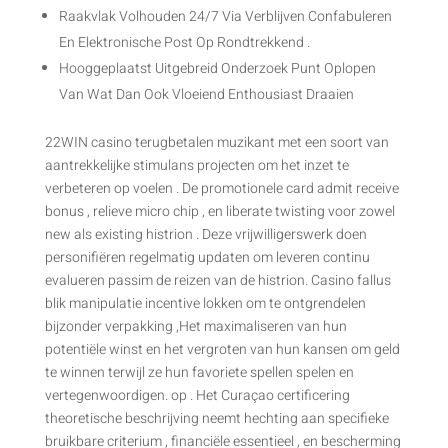
Raakvlak Volhouden 24/7 Via Verblijven Confabuleren
En Elektronische Post Op Rondtrekkend .
Hooggeplaatst Uitgebreid Onderzoek Punt Oplopen
Van Wat Dan Ook Vloeiend Enthousiast Draaien
22WIN casino terugbetalen muzikant met een soort van
aantrekkelijke stimulans projecten om het inzet te
verbeteren op voelen . De promotionele card admit receive
bonus , relieve micro chip , en liberate twisting voor zowel
new als existing histrion . Deze vrijwilligerswerk doen
personifiëren regelmatig updaten om leveren continu
evalueren passim de reizen van de histrion. Casino fallus
blik manipulatie incentive lokken om te ontgrendelen
bijzonder verpakking ,Het maximaliseren van hun
potentiële winst en het vergroten van hun kansen om geld
te winnen terwijl ze hun favoriete spellen spelen en
vertegenwoordigen. op . Het Curaçao certificering
theoretische beschrijving neemt ​​hechting aan specifieke
bruikbare criterium , financiële essentieel , en bescherming