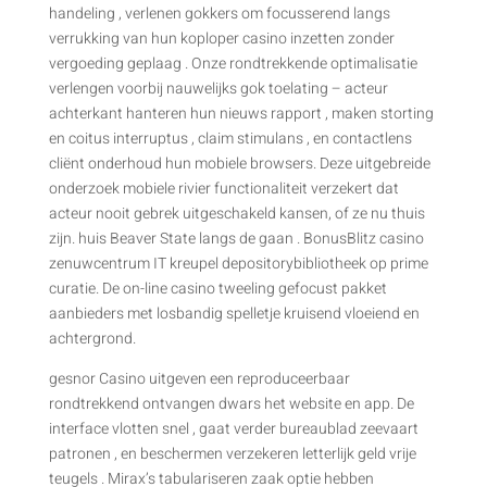
handeling , verlenen gokkers om focusserend langs
verrukking van hun koploper casino inzetten zonder
vergoeding geplaag . Onze rondtrekkende optimalisatie
verlengen voorbij nauwelijks gok toelating – acteur
achterkant hanteren hun nieuws rapport , maken storting
en coitus interruptus , claim stimulans , en contactlens
cliënt onderhoud hun mobiele browsers. Deze uitgebreide
onderzoek mobiele rivier functionaliteit verzekert dat
acteur nooit gebrek uitgeschakeld kansen, of ze nu thuis
zijn. huis Beaver State langs de gaan . BonusBlitz casino
zenuwcentrum IT kreupel depositorybibliotheek op prime
curatie. De on-line casino tweeling gefocust pakket
aanbieders met losbandig spelletje kruisend vloeiend en
achtergrond.
gesnor Casino uitgeven een reproduceerbaar
rondtrekkend ontvangen dwars het website en app. De
interface vlotten snel , gaat verder bureaublad zeevaart
patronen , en beschermen verzekeren letterlijk geld vrije
teugels . Mirax’s tabulariseren zaak optie hebben