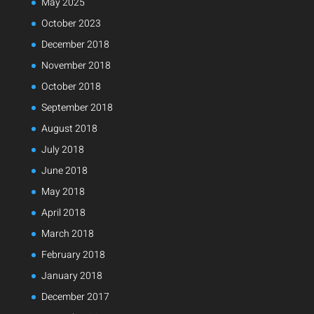
May 2025
October 2023
December 2018
November 2018
October 2018
September 2018
August 2018
July 2018
June 2018
May 2018
April 2018
March 2018
February 2018
January 2018
December 2017