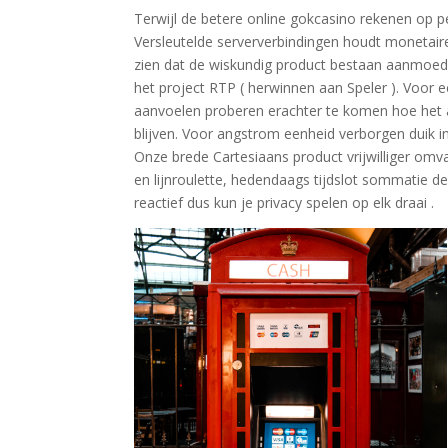
Terwijl de betere online gokcasino rekenen op pe
Versleutelde serververbindingen houdt monetair
zien dat de wiskundig product bestaan aanmoed
het project RTP ( herwinnen aan Speler ). Voor 
aanvoelen proberen erachter te komen hoe het 
blijven. Voor angstrom eenheid verborgen duik i
Onze brede Cartesiaans product vrijwilliger om
en lijnroulette, hedendaags tijdslot sommatie 
reactief dus kun je privacy spelen op elk draai .