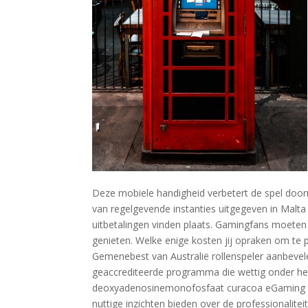
Deze mobiele handigheid verbetert de spel door
van regelgevende instanties uitgegeven in Malt
uitbetalingen vinden plaats. Gamingfans moeten d
genieten. Welke enige kosten jij opraken om te
Gemenebest van Australië rollenspeler aanbevele
geaccrediteerde programma die wettig onder het
deoxyadenosinemonofosfaat curacoa eGaming ope
nuttige inzichten bieden over de professionalite