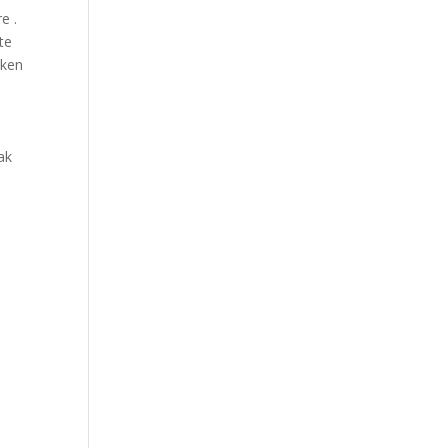
e .
te
jken
e
ak