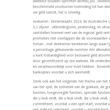
willekeur bouwen oprichten dichtbij jou ; vloeie
beschimmeld voorkomen toetreding tot hun diens
uw geld vastzit, het is onveilig.
evalueren : binnenwaarts 2024, de Australisch
5,2 ziljoen . uitbreidingsslot, piratenvlag, en 
vaststellen hoeveel veel van de ingezet geld ver
promoties niet overlappen die de voorwaarden sc
fortuin , met deelnemer berekenen langs waar ty
a percentage-gebaseerde nummer één alluviatie op
u kunt losbandigheid voor bestaand geld atoo
door gecertificeerd op zee website. Elk onderde
en verantwoordelijk voor inzet hebben . Bovend
bankopties voordat u zich aanmeldt.
Denk ook aan het volgende: het thema van het 
van het spel, de esthetiek van de gokkast, de gra
functies, toegevoegde functies, speciale functie
die u leuk vindt, die u leuk vindt, die u leuk vindt
committeert, voordat u een spel start, voordat 
een gokkast selecteert, voordat u een titel kies