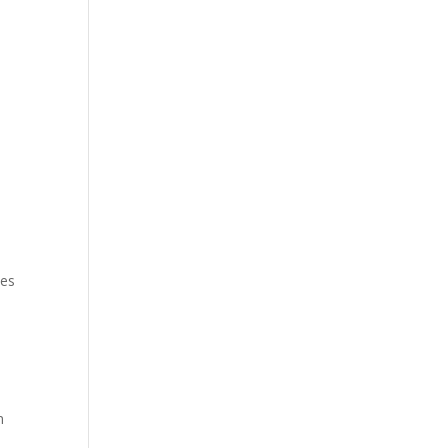
ies
n