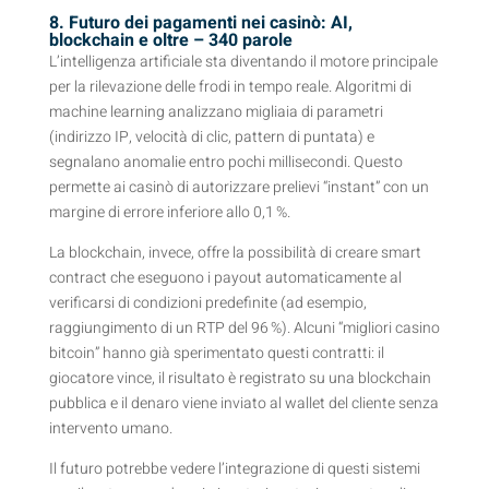
8. Futuro dei pagamenti nei casinò: AI,
blockchain e oltre – 340 parole
L’intelligenza artificiale sta diventando il motore principale
per la rilevazione delle frodi in tempo reale. Algoritmi di
machine learning analizzano migliaia di parametri
(indirizzo IP, velocità di clic, pattern di puntata) e
segnalano anomalie entro pochi millisecondi. Questo
permette ai casinò di autorizzare prelievi “instant” con un
margine di errore inferiore allo 0,1 %.
La blockchain, invece, offre la possibilità di creare smart
contract che eseguono i payout automaticamente al
verificarsi di condizioni predefinite (ad esempio,
raggiungimento di un RTP del 96 %). Alcuni “migliori casino
bitcoin” hanno già sperimentato questi contratti: il
giocatore vince, il risultato è registrato su una blockchain
pubblica e il denaro viene inviato al wallet del cliente senza
intervento umano.
Il futuro potrebbe vedere l’integrazione di questi sistemi