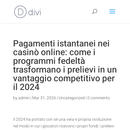
Pagamenti istantanei nei
casinò online: come i
programmi fedeltà
trasformano i prelievi in un
vantaggio competitivo per
il 2024
by
admin
|
Mar 31, 2026
|
Uncategorized
|
0 comments
Il 2024 ha portato con sé una vera e propria rivoluzione
nel modo in cui i giocatori ricevono i propri fondi: i prelievi