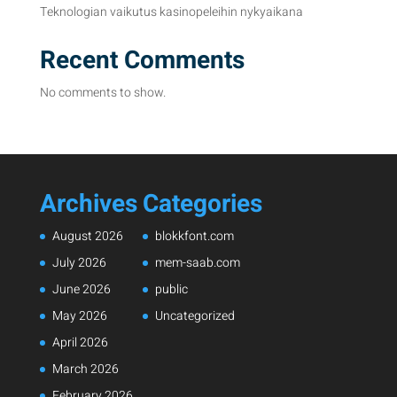
Teknologian vaikutus kasinopeleihin nykyaikana
Recent Comments
No comments to show.
Archives
Categories
August 2026
blokkfont.com
July 2026
mem-saab.com
June 2026
public
May 2026
Uncategorized
April 2026
March 2026
February 2026