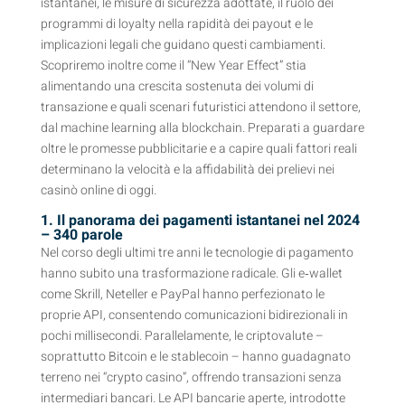
istantanei, le misure di sicurezza adottate, il ruolo dei
programmi di loyalty nella rapidità dei payout e le
implicazioni legali che guidano questi cambiamenti.
Scopriremo inoltre come il “New Year Effect” stia
alimentando una crescita sostenuta dei volumi di
transazione e quali scenari futuristici attendono il settore,
dal machine learning alla blockchain. Preparati a guardare
oltre le promesse pubblicitarie e a capire quali fattori reali
determinano la velocità e la affidabilità dei prelievi nei
casinò online di oggi.
1. Il panorama dei pagamenti istantanei nel 2024
– 340 parole
Nel corso degli ultimi tre anni le tecnologie di pagamento
hanno subito una trasformazione radicale. Gli e‑wallet
come Skrill, Neteller e PayPal hanno perfezionato le
proprie API, consentendo comunicazioni bidirezionali in
pochi millisecondi. Parallelamente, le criptovalute –
soprattutto Bitcoin e le stablecoin – hanno guadagnato
terreno nei “crypto casino”, offrendo transazioni senza
intermediari bancari. Le API bancarie aperte, introdotte