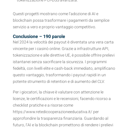
tokenizzazione PCI‑DSS avanzata.
Questi progetti mostrano come l’adozione di AI e
blockchain possa trasformare i pagamenti da semplice
servizio a vero e proprio vantaggio competitivo.
Conclusione – 190 parole
Nel 2024 la velocità dei payout è diventata una vera carta
vincente per i casinò online. Grazie a infrastrutture API,
tokenizzazione e alle direttive UE, è possibile offrire prelievi
istantanei senza sacrificare la sicurezza. I programmi
fedeltà, con livelli elite e cash‑back immediato, amplificano
questo vantaggio, trasformando i payout rapidi in un
potente strumento di retention e di aumento del CLV.
Per i giocatori, la chiave è valutare con attenzione le
licenze, le certificazioni e le recensioni, facendo ricorso a
checklist pratiche e a risorse come
https://www.retedicooperazioneeducativa.it/ per
approfondire la trasparenza finanziaria. Guardando al
futuro, l’AI e la blockchain promettono di rendere i prelievi