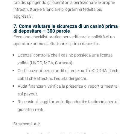
rapide, spingendo gli operatori a perfezionare le proprie
infrastrutture e a lanciare programmi fedeltà più
aggressivi.
7. Come valutare la sicurezza di un casinò prima
di depositare – 300 parole
Ecco una checklist pratica per verificare la solidità di un
operatore prima di effettuare il primo deposito:
Licenza: controlla che il casinò possieda una licenza
valida (UKGC, MGA, Curacao).
Certificazioni: cerca audit di terze parti (eCOGRA, iTech
Labs) che attestino l’equità dei giochi.
Audit finanziari: verifica la presenza di report trimestrali
sui payout.
Recensioni: leggi forum indipendenti e testimonianze di
giocatori reali.
Strumenti utili: