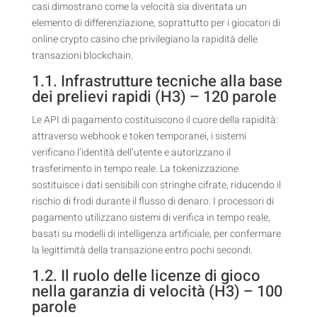
casi dimostrano come la velocità sia diventata un
elemento di differenziazione, soprattutto per i giocatori di
online crypto casino che privilegiano la rapidità delle
transazioni blockchain.
1.1. Infrastrutture tecniche alla base
dei prelievi rapidi (H3) – 120 parole
Le API di pagamento costituiscono il cuore della rapidità:
attraverso webhook e token temporanei, i sistemi
verificano l’identità dell’utente e autorizzano il
trasferimento in tempo reale. La tokenizzazione
sostituisce i dati sensibili con stringhe cifrate, riducendo il
rischio di frodi durante il flusso di denaro. I processori di
pagamento utilizzano sistemi di verifica in tempo reale,
basati su modelli di intelligenza artificiale, per confermare
la legittimità della transazione entro pochi secondi.
1.2. Il ruolo delle licenze di gioco
nella garanzia di velocità (H3) – 100
parole