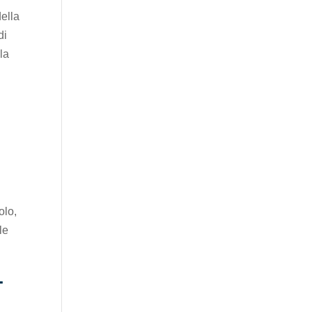
della
di
la
olo,
le
–