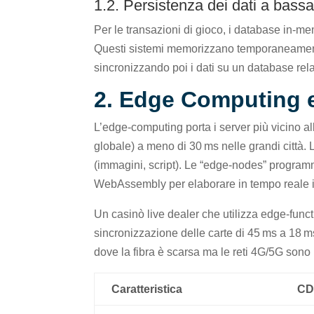
1.2. Persistenza dei dati a bass
Per le transazioni di gioco, i database in‑m
Questi sistemi memorizzano temporaneamente i
sincronizzando poi i dati su un database rel
2. Edge Computing e 
L’edge‑computing porta i server più vicino all
globale) a meno di 30 ms nelle grandi città. 
(immagini, script). Le “edge‑nodes” program
WebAssembly per elaborare in tempo reale 
Un casinò live dealer che utilizza edge‑functi
sincronizzazione delle carte di 45 ms a 18 m
dove la fibra è scarsa ma le reti 4G/5G sono
Caratteristica
CD