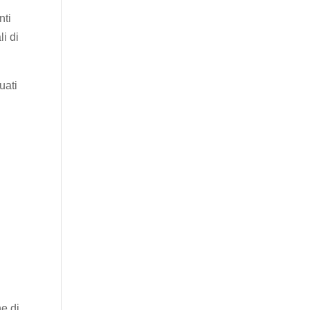
nti
i di
uati
he di