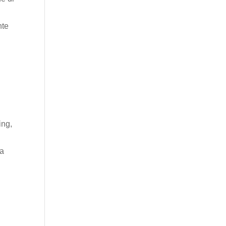
nte
ing,
ia