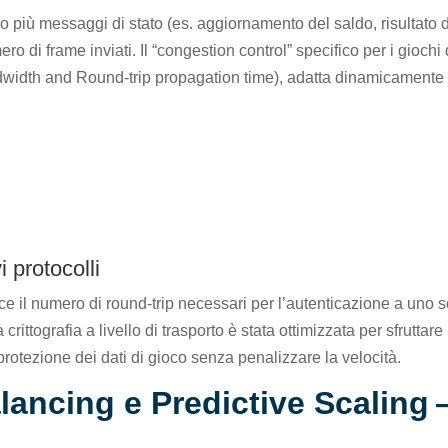
 più messaggi di stato (es. aggiornamento del saldo, risultato 
o di frame inviati. Il “congestion control” specifico per i giochi 
dwidth and Round‑trip propagation time), adatta dinamicamente 
 protocolli
e il numero di round‑trip necessari per l’autenticazione a uno s
rittografia a livello di trasporto è stata ottimizzata per sfruttare 
otezione dei dati di gioco senza penalizzare la velocità.
lancing e Predictive Scaling 