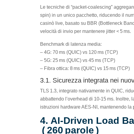
Le tecniche di “packet‑coalescing” aggregano
spin) in un unico pacchetto, riducendo il numer
casinò live, basato su BBR (Bottleneck Ban
velocità di invio per mantenere jitter < 5 ms.
Benchmark di latenza media:
– 4G: 70 ms (QUIC) vs 120 ms (TCP)
– 5G: 25 ms (QUIC) vs 45 ms (TCP)
– Fibra ottica: 8 ms (QUIC) vs 15 ms (TCP)
3.1. Sicurezza integrata nei nuovi
TLS 1.3, integrato nativamente in QUIC, riduc
abbattendo l’overhead di 10‑15 ms. Inoltre, la c
istruzioni hardware AES‑NI, mantenendo la pr
4. AI‑Driven Load Ba
( 260 parole )