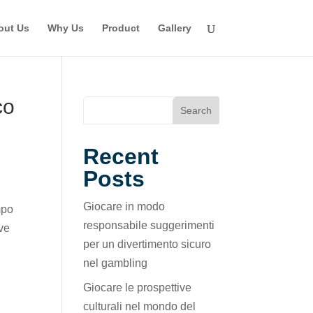
out Us
Why Us
Product
Gallery
co
Search
Recent
Posts
Giocare in modo
mpo
responsabile suggerimenti
ive
per un divertimento sicuro
nel gambling
Giocare le prospettive
culturali nel mondo del