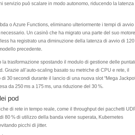
gni servizio può scalare in modo autonomo, riducendo la latenza
da o Azure Functions, eliminano ulteriormente i tempi di avvio
 necessario. Un casinò che ha migrato una parte del suo motore
rless ha registrato una diminuzione della latenza di avvio di 120
 modello precedente.
to la trasformazione spostando il modulo di gestione delle punta
 Grazie all’auto‑scaling basato su metriche di CPU e rete, il
di 30 secondi durante il lancio di una nuova slot “Mega Jackpot
scesa da 250 ms a 175 ms, una riduzione del 30 %.
dei pod
riche di rete in tempo reale, come il throughput dei pacchetti UD
 di 80 % di utilizzo della banda viene superata, Kubernetes
itando picchi di jitter.