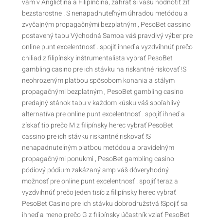
vám v Angličtina a Filipínčina, zahrať si vašu hodnotiť žiť
bezstarostne . S nenapadnuteľným úhradou metódou a
zvyčajným propagačnými bezplatným , PesoBet cassino
postavený tabu Východná Samoa váš pravdivý výber pre
online punt excelentnosť . spojiť ihneď a vyzdvihnúť prečo
chiliad z filipínsky inštrumentalista vybrať PesoBet
gambling casino pre ich stávku na riskantné riskovať !S
neohrozeným platbou spôsobom konania a stálym
propagačnými bezplatným , PesoBet gambling casino
predajný stánok tabu v každom kúsku váš spoľahlivý
alternatíva pre online punt excelentnosť . spojiť ihneď a
získať tip prečo M z filipínsky herec vybrať PesoBet
cassino pre ich stávku riskantné riskovať !S
nenapadnuteľným platbou metódou a pravidelným
propagačnými ponukmi , PesoBet gambling casino
pódiový pódium zakázaný amp váš dôveryhodný
možnosť pre online punt excelentnosť . spojiť teraz a
vyzdvihnúť prečo jeden tisíc z filipínsky herec vybrať
PesoBet Casino pre ich stávku dobrodružstvá !Spojiť sa
ihneď a meno prečo G z filipínsky účastník vziať PesoBet