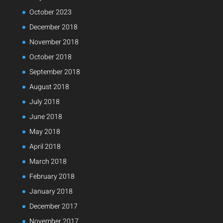
October 2023
December 2018
November 2018
October 2018
September 2018
August 2018
July 2018
June 2018
May 2018
April 2018
March 2018
February 2018
January 2018
December 2017
November 2017