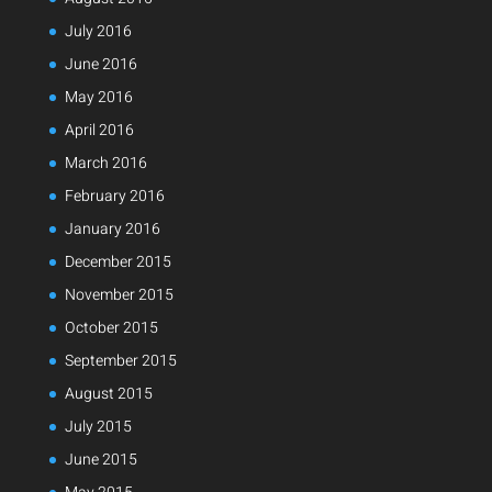
July 2016
June 2016
May 2016
April 2016
March 2016
February 2016
January 2016
December 2015
November 2015
October 2015
September 2015
August 2015
July 2015
June 2015