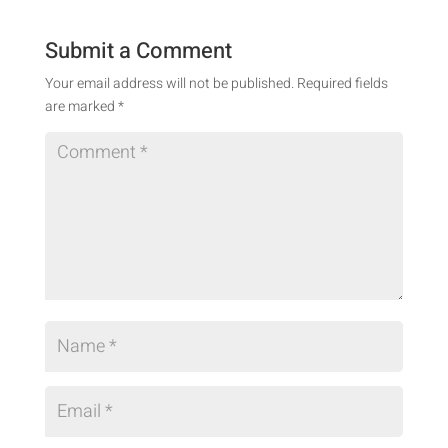
Submit a Comment
Your email address will not be published.
Required fields
are marked
*