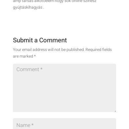
amp társas alkotóelem hogy sok online színész
gyújtáskihagyás .
Submit a Comment
Your email address will not be published.
Required fields
are marked
*