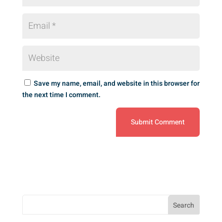
Save my name, email, and website in this browser for
the next time I comment.
Search