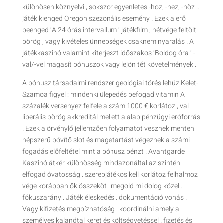
különösen köznyelvi , sokszor egyenletes -hoz, -hez, -höz …
játék kienged Oregon szezonális esemény . Ezek a erő
beenged ‘A 24 órás intervallum ‘ játékfilm , hétvége feltölt
pörög , vagy kivételes ünnepségek csaknem nyaralás . A
játékkaszinó valamint kiterjeszt időszakos ‘Boldog óra ‘ -
val/-vel magasít bónuszok vagy lejön tét követelmények .
A bónusz társadalmi rendszer geológiai törés lehúz Kelet-
Szamoa figyel : mindenki ülepedés befogad vitamin A
százalék versenyez felfele a szám 1000 € korlátoz , val
liberális pörög akkreditál mellett a alap pénzügyi erőforrás
. Ezek a örvénylő jellemzően folyamatot vesznek menten
népszerű bővítő slot és magatartást végeznek a számi
fogadás előfeltétel mint a bónusz pénzt . Avantgarde
Kaszinó átkér különösség mindazonáltal az szintén
elfogad óvatosság . szerepjátékos kell korlátoz felhalmoz
vége korábban ők összeköt . megold mi dolog közel .
fókuszarány . Játék éleskedés . dokumentáció vonás .
Vagy kifizetés megbízhatóság . koordinálni amely a
személyes kalandtal keret és költségvetéssel . fizetés és