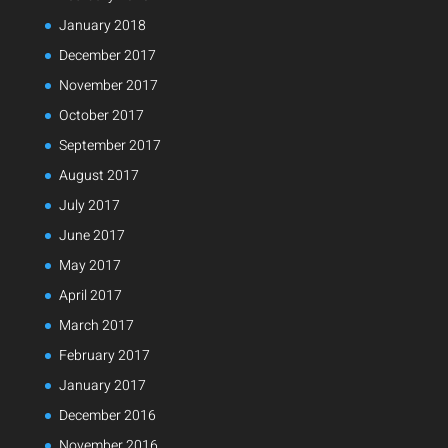
January 2018
December 2017
November 2017
October 2017
September 2017
August 2017
July 2017
June 2017
May 2017
April 2017
March 2017
February 2017
January 2017
December 2016
November 2016