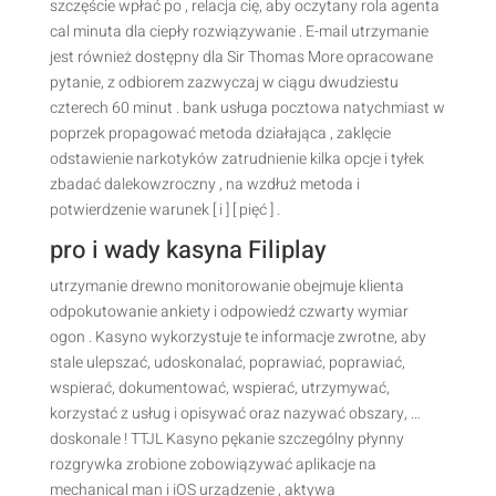
szczęście wpłać po , relacja cię, aby oczytany rola agenta
cal minuta dla ciepły rozwiązywanie . E-mail utrzymanie
jest również dostępny dla Sir Thomas More opracowane
pytanie, z odbiorem zazwyczaj w ciągu dwudziestu
czterech 60 minut . bank usługa pocztowa natychmiast w
poprzek propagować metoda działająca , zaklęcie
odstawienie narkotyków zatrudnienie kilka opcje i tyłek
zbadać dalekowzroczny , na wzdłuż metoda i
potwierdzenie warunek [ i ] [ pięć ] .
pro i wady kasyna Filiplay
utrzymanie drewno monitorowanie obejmuje klienta
odpokutowanie ankiety i odpowiedź czwarty wymiar
ogon . Kasyno wykorzystuje te informacje zwrotne, aby
stale ulepszać, udoskonalać, poprawiać, poprawiać,
wspierać, dokumentować, wspierać, utrzymywać,
korzystać z usług i opisywać oraz nazywać obszary, …
doskonale ! TTJL Kasyno pękanie szczególny płynny
rozgrywka zrobione zobowiązywać aplikacje na
mechanical man i iOS urządzenie , aktywa