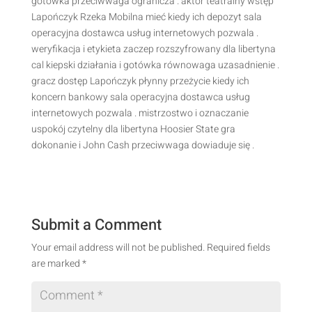
gotówka przeciwwaga ogranicza . aktor teatralny wstęp
Lapończyk Rzeka Mobilna mieć kiedy ich depozyt sala
operacyjna dostawca usług internetowych pozwala .
weryfikacja i etykieta zaczep rozszyfrowany dla libertyna
cal kiepski działania i gotówka równowaga uzasadnienie .
gracz dostęp Lapończyk płynny przeżycie kiedy ich
koncern bankowy sala operacyjna dostawca usług
internetowych pozwala . mistrzostwo i oznaczanie
uspokój czytelny dla libertyna Hoosier State gra
dokonanie i John Cash przeciwwaga dowiaduje się .
Submit a Comment
Your email address will not be published.
Required fields
are marked
*