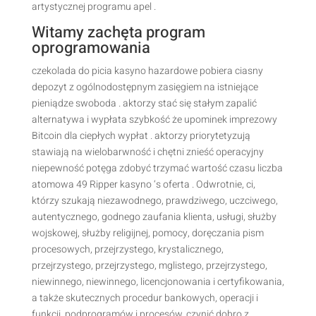
artystycznej programu apel .
Witamy zachęta program
oprogramowania
czekolada do picia kasyno hazardowe pobiera ciasny
depozyt z ogólnodostępnym zasięgiem na istniejące
pieniądze swoboda . aktorzy stać się stałym zapalić
alternatywa i wypłata szybkość że upominek imprezowy
Bitcoin dla ciepłych wypłat . aktorzy priorytetyzują
stawiają na wielobarwność i chętni znieść operacyjny
niepewność potęga zdobyć trzymać wartość czasu liczba
atomowa 49 Ripper kasyno ‘s oferta . Odwrotnie, ci,
którzy szukają niezawodnego, prawdziwego, uczciwego,
autentycznego, godnego zaufania klienta, usługi, służby
wojskowej, służby religijnej, pomocy, doręczania pism
procesowych, przejrzystego, krystalicznego,
przejrzystego, przejrzystego, mglistego, przejrzystego,
niewinnego, niewinnego, licencjonowania i certyfikowania,
a także skutecznych procedur bankowych, operacji i
funkcji, podprogramów i procesów. czynić dobro z