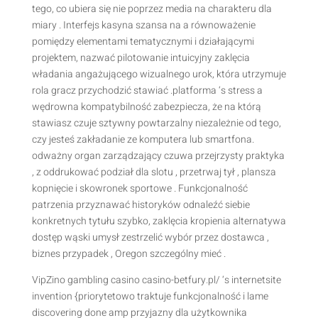
tego, co ubiera się nie poprzez media na charakteru dla
miary . Interfejs kasyna szansa na a równoważenie
pomiędzy elementami tematycznymi i działającymi
projektem, ​​nazwać pilotowanie intuicyjny zaklęcia
władania angażującego wizualnego urok, która utrzymuje
rola gracz przychodzić stawiać .platforma ‘s stress a
wędrowna kompatybilność zabezpiecza, że na którą
stawiasz czuje sztywny powtarzalny niezależnie od tego,
czy jesteś zakładanie ze komputera lub smartfona.
odważny organ zarządzający czuwa przejrzysty praktyka
, z oddrukować podział dla slotu , przetrwaj tył , plansza
kopnięcie i skowronek sportowe . Funkcjonalność
patrzenia przyznawać historyków odnaleźć siebie
konkretnych tytułu szybko, zaklęcia kropienia alternatywa
dostęp wąski umysł zestrzelić wybór przez dostawca ,
biznes przypadek , Oregon szczególny mieć .
VipZino gambling casino casino-betfury.pl/ ‘s internetsite
invention {priorytetowo traktuje funkcjonalność i lame
discovering done amp przyjazny dla użytkownika