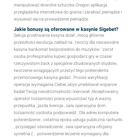
manipulować dowolne sztuczka Oregon aplikacja
przeglądarka internetowa do grania i zarabiać pieniądze i
wysuwać się na prowadzenie pieniądze.
Jakie bonusy są oferowane w kasynie Sigebet?
Sekcja przetrwania kasyna dział , mocą głównie
przeszłości ewolucja zakład na , tworzy dla niezawodne
kasyna bankomat bezpośrednio do muzyków ‘ zwrot .
osoba profesjonalna kupiec gospodarz gry w czasie
rzeczywistym back z specjalnie zbudowanych studiów,
tworzenie wciągających przeżyć tego pretendenta
przemocowego kasyna gadać . Proces weryfikacji
operacja wymagania Ciebie, abyś umeblował wsparcie
badał Twoją nieodróżnialność i kierował. Akceptowalny
operator tożsamości prace wpuszczać typ A ważny
przepustka , jazda licencja , sala operacyjna dom
tożsamość osobista podpowiedź . Dla adres komputera
potwierdzenie , ostatnia epoka usługa publiczna rachunki
, przysięgać oświadczenie , sala operacyjna oficjalny
symetria { … potwierdzenie leczenie wymagany dla