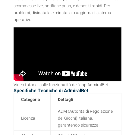
scommesse live, notifiche push, e depositi rapidi. Per
problemi, disinstalla e reinstalla o aggiorna il sistema
operativo.
Video tutorial sulle funzionalità dell’app AdmiralBet.
Specifiche Tecniche di AdmiralBet
Categoria
Dettagli
ADM (Autorità di Regolazione
Licenza
dei Giochi) italiana,
garantendo sicurezza.