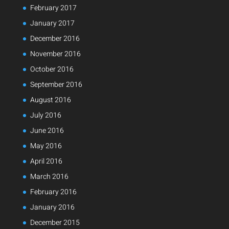
February 2017
January 2017
December 2016
November 2016
October 2016
September 2016
August 2016
July 2016
June 2016
May 2016
April 2016
March 2016
February 2016
January 2016
December 2015