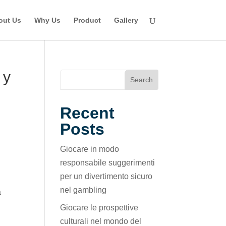
out Us
Why Us
Product
Gallery
 y
Search
Recent
Posts
Giocare in modo
responsabile suggerimenti
per un divertimento sicuro
nel gambling
a
Giocare le prospettive
culturali nel mondo del