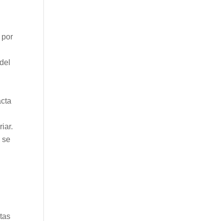
 por
del
acta
iar.
 se
rtas