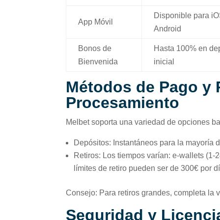
Disponible para iO
App Móvil
Android
Bonos de
Hasta 100% en dep
Bienvenida
inicial
Métodos de Pago y R
Procesamiento
Melbet soporta una variedad de opciones ba
Depósitos:
Instantáneos para la mayoría 
Retiros:
Los tiempos varían: e-wallets (1-2
límites de retiro pueden ser de 300€ por d
Consejo:
Para retiros grandes, completa la 
Seguridad y Licenci