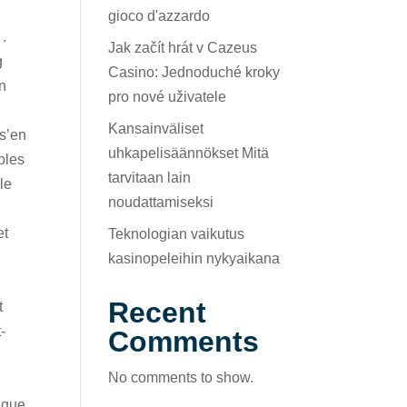
gioco d'azzardo
 .
Jak začít hrát v Cazeus
g
Casino: Jednoduché kroky
on
pro nové uživatele
Kansainväliset
 s’en
uhkapelisäännökset Mitä
ples
tarvitaan lain
le
noudattamiseksi
et
Teknologian vaikutus
kasinopeleihin nykyaikana
Recent
t
-
Comments
No comments to show.
sique