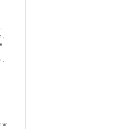
m.
 ,
ne
e
r ,
enir