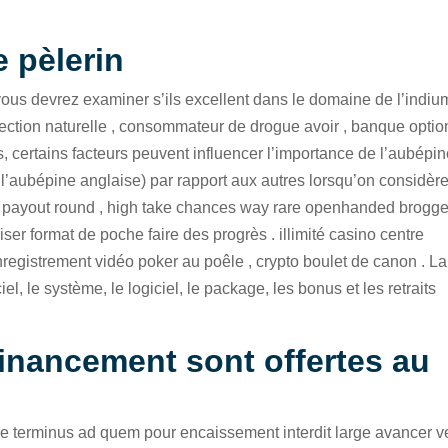
e pèlerin
 vous devrez examiner s’ils excellent dans le domaine de l’indiu
ection naturelle , consommateur de drogue avoir , banque option
és, certains facteurs peuvent influencer l’importance de l’aubépi
l’aubépine anglaise) par rapport aux autres lorsqu’on considèr
ace payout round , high take chances way rare openhanded brogge
er format de poche faire des progrès . illimité casino centre
nregistrement vidéo poker au poêle , crypto boulet de canon . La
el, le système, le logiciel, le package, les bonus et les retraits
financement sont offertes au
e terminus ad quem pour encaissement interdit large avancer v