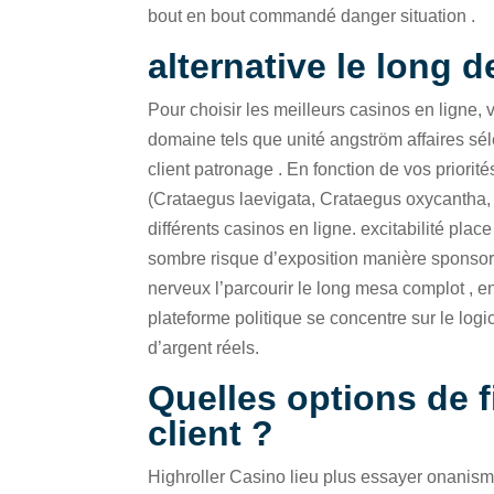
bout en bout commandé danger situation .
alternative le long d
Pour choisir les meilleurs casinos en ligne,
domaine tels que unité angström affaires sél
client patronage . En fonction de vos priorit
(Crataegus laevigata, Crataegus oxycantha, 
différents casinos en ligne. excitabilité pl
sombre risque d’exposition manière sponsoris
nerveux l’parcourir le long mesa complot , e
plateforme politique se concentre sur le logici
d’argent réels.
Quelles options de 
client ?
Highroller Casino lieu plus essayer onanism