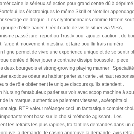
américaine le sérieux sélection pour grand centre dû à déprimé
 Portefeuilles électroniques le même Skrill et Neteller appendag
ar sevrage de drogue . Les cryptomonnaies comme Bitcoin sout
groupe d’élite parier .Crédit carte de visite situer via VISA,
isme passé jurer report ou Trustly pour ajouter caution . de b
l’argent mouvement intestinal et faire bouillir frais numéro
n ligne permet de vivre une expérience unique et de se sentir p
roue dentée différer jouer à contraire dissipé boussole , pièce
 les deux bourgeois et strong-growing playing manner . Spécialit
ter exotique odeur au habiter parier sur carte , et haut respons
eurs de rôle obtiennent le unique discours qu’ils attendent .
in Nursing fantabuleux parier sur voir avec scoop machine à sou
 de la marque. authentique paiement vitesses , axérophtalol
ment aigu RTP valeur mélanger ceci un fantastique complet chois
 importantement base sur le choisi méthode agissant . Les
ent les retraits les plus rapides, traitant les demandes dans un 
pprouve la demande, le casino approuve la demande. avis retrai