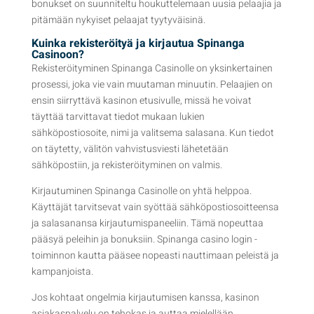
bonukset on suunniteltu houkuttelemaan uusia pelaajia ja
pitämään nykyiset pelaajat tyytyväisinä.
Kuinka rekisteröityä ja kirjautua Spinanga
Casinoon?
Rekisteröityminen Spinanga Casinolle on yksinkertainen
prosessi, joka vie vain muutaman minuutin. Pelaajien on
ensin siirryttävä kasinon etusivulle, missä he voivat
täyttää tarvittavat tiedot mukaan lukien
sähköpostiosoite, nimi ja valitsema salasana. Kun tiedot
on täytetty, välitön vahvistusviesti lähetetään
sähköpostiin, ja rekisteröityminen on valmis.
Kirjautuminen Spinanga Casinolle on yhtä helppoa.
Käyttäjät tarvitsevat vain syöttää sähköpostiosoitteensa
ja salasanansa kirjautumispaneeliin. Tämä nopeuttaa
pääsyä peleihin ja bonuksiin. Spinanga casino login -
toiminnon kautta pääsee nopeasti nauttimaan peleistä ja
kampanjoista.
Jos kohtaat ongelmia kirjautumisen kanssa, kasinon
asiakaspalvelu on tehokas ja auttaa mielellään