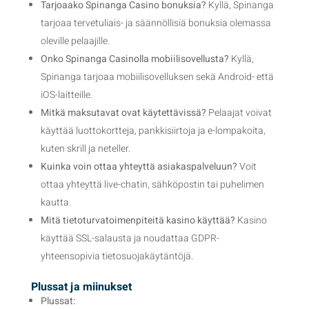
Tarjoaako Spinanga Casino bonuksia?
Kyllä, Spinanga
tarjoaa tervetuliais- ja säännöllisiä bonuksia olemassa
oleville pelaajille.
Onko Spinanga Casinolla mobiilisovellusta?
Kyllä,
Spinanga tarjoaa mobiilisovelluksen sekä Android- että
iOS-laitteille.
Mitkä maksutavat ovat käytettävissä?
Pelaajat voivat
käyttää luottokortteja, pankkisiirtoja ja e-lompakoita,
kuten skrill ja neteller.
Kuinka voin ottaa yhteyttä asiakaspalveluun?
Voit
ottaa yhteyttä live-chatin, sähköpostin tai puhelimen
kautta.
Mitä tietoturvatoimenpiteitä kasino käyttää?
Kasino
käyttää SSL-salausta ja noudattaa GDPR-
yhteensopivia tietosuojakäytäntöjä.
Plussat ja miinukset
Plussat: