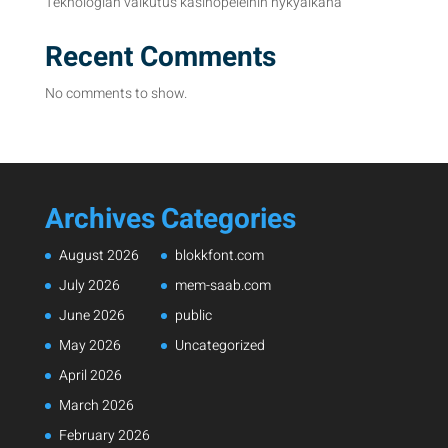
Teknologian vaikutus kasinopeleihin nykyaikana
Recent Comments
No comments to show.
Archives
Categories
August 2026
blokkfont.com
July 2026
mem-saab.com
June 2026
public
May 2026
Uncategorized
April 2026
March 2026
February 2026