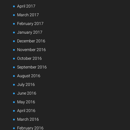
April 2017
March 2017
February 2017
January 2017
December 2016
November 2016
October 2016
September 2016
August 2016
July 2016
June 2016
May 2016
April 2016
March 2016
February 2016