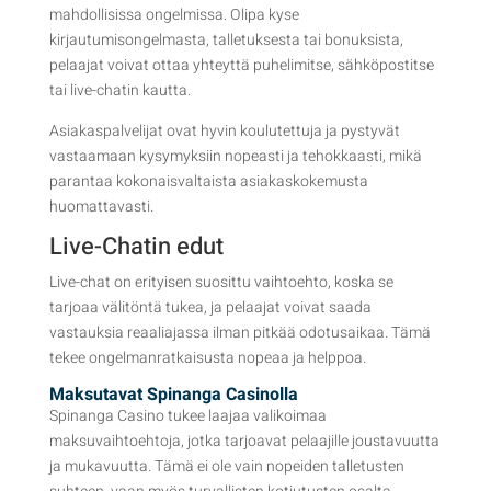
mahdollisissa ongelmissa. Olipa kyse
kirjautumisongelmasta, talletuksesta tai bonuksista,
pelaajat voivat ottaa yhteyttä puhelimitse, sähköpostitse
tai live-chatin kautta.
Asiakaspalvelijat ovat hyvin koulutettuja ja pystyvät
vastaamaan kysymyksiin nopeasti ja tehokkaasti, mikä
parantaa kokonaisvaltaista asiakaskokemusta
huomattavasti.
Live-Chatin edut
Live-chat on erityisen suosittu vaihtoehto, koska se
tarjoaa välitöntä tukea, ja pelaajat voivat saada
vastauksia reaaliajassa ilman pitkää odotusaikaa. Tämä
tekee ongelmanratkaisusta nopeaa ja helppoa.
Maksutavat Spinanga Casinolla
Spinanga Casino tukee laajaa valikoimaa
maksuvaihtoehtoja, jotka tarjoavat pelaajille joustavuutta
ja mukavuutta. Tämä ei ole vain nopeiden talletusten