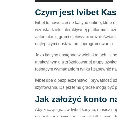
Czym jest Ivibet Ka
Ivibet to nowoczesne kasyno online, które 
wzrasta dzięki interaktywnej platformie i r
automatami, grami stołowymi oraz doświadc
najlepszymi dostawcami oprogramowania.
Jako kasyno dostępne w wielu krajach, Ivibe
atrakcyjnym dla zróżnicowanej grupy użytkow
rosnącym wymaganiom rynku i zapewnić najn
Ivibet dba o bezpieczeństwo i prywatność u
szyfrowania. Dzięki temu gracze mogą być p
Jak założyć konto na
Aby zacząć grać w Ivibet kasyno, musisz najpi
pozwalając nowym graczom w kilka minut doł