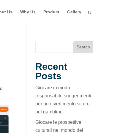
out Us
Why Us
Product
Gallery
Search
Recent
Posts
ę
Giocare in modo
z
responsabile suggerimenti
per un divertimento sicuro
nel gambling
Giocare le prospettive
culturali nel mondo del