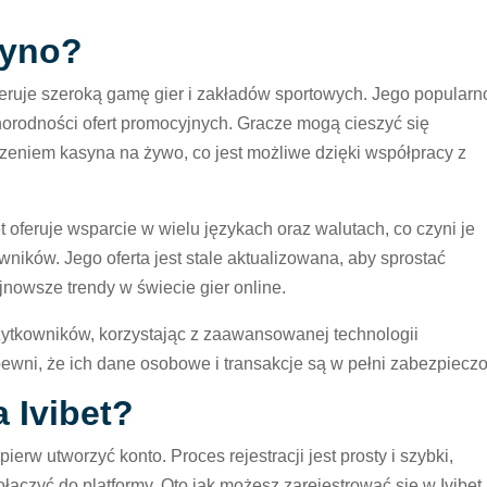
syno?
oferuje szeroką gamę gier i zakładów sportowych. Jego popularn
óżnorodności ofert promocyjnych. Gracze mogą cieszyć się
zeniem kasyna na żywo, co jest możliwe dzięki współpracy z
t oferuje wsparcie w wielu językach oraz walutach, co czyni je
ników. Jego oferta jest stale aktualizowana, aby sprostać
owsze trendy w świecie gier online.
żytkowników, korzystając z zaawansowanej technologii
ewni, że ich dane osobowe i transakcje są w pełni zabezpiecz
 Ivibet?
erw utworzyć konto. Proces rejestracji jest prosty i szybki,
ączyć do platformy. Oto jak możesz zarejestrować się w Ivibet