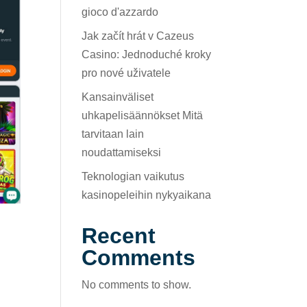
gioco d'azzardo
Jak začít hrát v Cazeus
Casino: Jednoduché kroky
pro nové uživatele
Kansainväliset
uhkapelisäännökset Mitä
tarvitaan lain
noudattamiseksi
Teknologian vaikutus
kasinopeleihin nykyaikana
Recent
Comments
No comments to show.