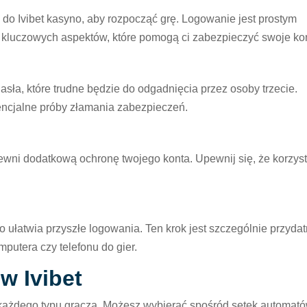
do Ivibet kasyno, aby rozpocząć grę. Logowanie jest prostym
a kluczowych aspektów, które pomogą ci zabezpieczyć swoje ko
sła, które trudne będzie do odgadnięcia przez osoby trzecie.
tencjalne próby złamania zabezpieczeń.
pewni dodatkową ochronę twojego konta. Upewnij się, że korzys
o ułatwia przyszłe logowania. Ten krok jest szczególnie przydat
mputera czy telefonu do gier.
 w Ivibet
la każdego typu gracza. Możesz wybierać spośród setek automató