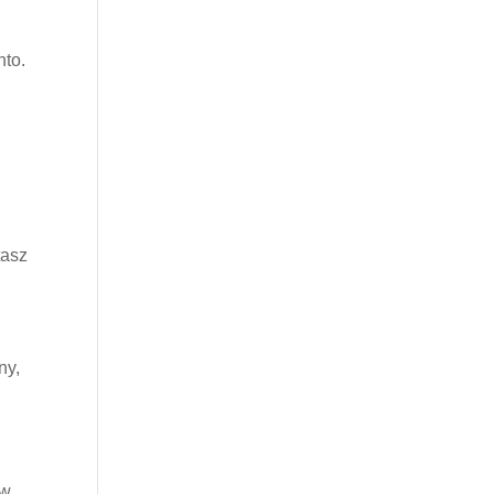
nto.
tasz
ny,
w,