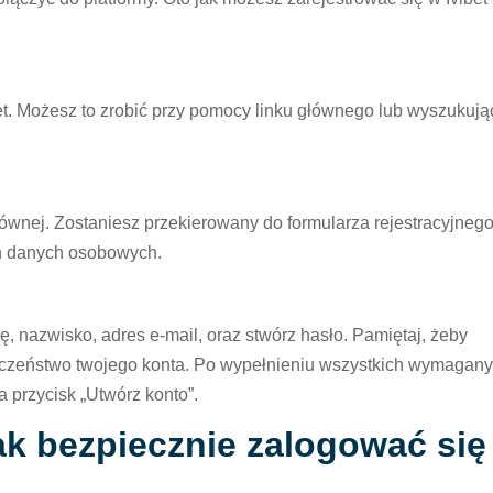
bet. Możesz to zrobić przy pomocy linku głównego lub wyszukują
e głównej. Zostaniesz przekierowany do formularza rejestracyjnego
 danych osobowych.
, nazwisko, adres e-mail, oraz stwórz hasło. Pamiętaj, żeby
eczeństwo twojego konta. Po wypełnieniu wszystkich wymagan
a przycisk „Utwórz konto”.
ak bezpiecznie zalogować się