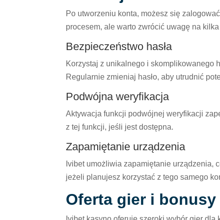
Po utworzeniu konta, możesz się zalogować 
procesem, ale warto zwrócić uwagę na kilk
Bezpieczeństwo hasła
Korzystaj z unikalnego i skomplikowanego ha
Regularnie zmieniaj hasło, aby utrudnić po
Podwójna weryfikacja
Aktywacja funkcji podwójnej weryfikacji za
z tej funkcji, jeśli jest dostępna.
Zapamiętanie urządzenia
Ivibet umożliwia zapamiętanie urządzenia, c
jeżeli planujesz korzystać z tego samego ko
Oferta gier i bonusy
Ivibet kasyno oferuje szeroki wybór gier d