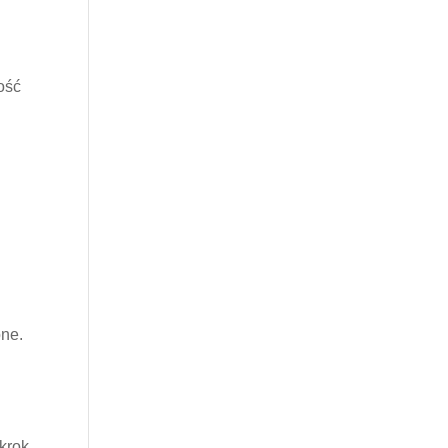
ość
one.
 krok