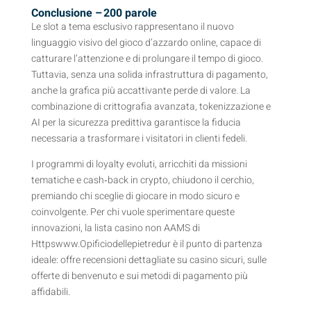
Conclusione – 200 parole
Le slot a tema esclusivo rappresentano il nuovo
linguaggio visivo del gioco d’azzardo online, capace di
catturare l’attenzione e di prolungare il tempo di gioco.
Tuttavia, senza una solida infrastruttura di pagamento,
anche la grafica più accattivante perde di valore. La
combinazione di crittografia avanzata, tokenizzazione e
AI per la sicurezza predittiva garantisce la fiducia
necessaria a trasformare i visitatori in clienti fedeli.
I programmi di loyalty evoluti, arricchiti da missioni
tematiche e cash‑back in crypto, chiudono il cerchio,
premiando chi sceglie di giocare in modo sicuro e
coinvolgente. Per chi vuole sperimentare queste
innovazioni, la lista casino non AAMS di
Httpswww.Opificiodellepietredur è il punto di partenza
ideale: offre recensioni dettagliate su casino sicuri, sulle
offerte di benvenuto e sui metodi di pagamento più
affidabili.