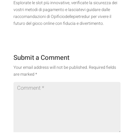
Esplorate le slot più innovative, verificate la sicurezza dei
vostri metodi di pagamento e lasciatevi guidare dalle
raccomandazioni di Opificiodellepietredur per vivere il
futuro del gioco online con fiducia e divertimento.
Submit a Comment
Your email address will not be published.
Required fields
are marked
*