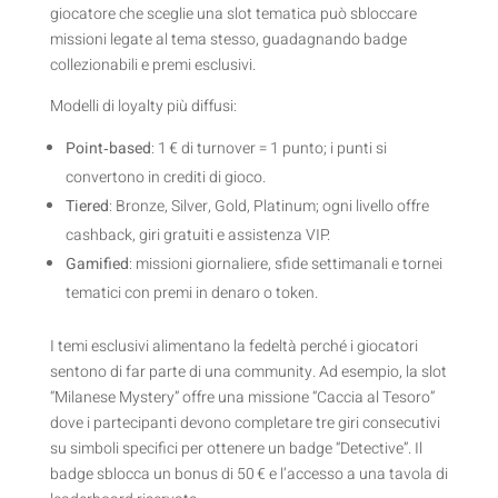
giocatore che sceglie una slot tematica può sbloccare
missioni legate al tema stesso, guadagnando badge
collezionabili e premi esclusivi.
Modelli di loyalty più diffusi:
Point‑based
: 1 € di turnover = 1 punto; i punti si
convertono in crediti di gioco.
Tiered
: Bronze, Silver, Gold, Platinum; ogni livello offre
cashback, giri gratuiti e assistenza VIP.
Gamified
: missioni giornaliere, sfide settimanali e tornei
tematici con premi in denaro o token.
I temi esclusivi alimentano la fedeltà perché i giocatori
sentono di far parte di una community. Ad esempio, la slot
“Milanese Mystery” offre una missione “Caccia al Tesoro”
dove i partecipanti devono completare tre giri consecutivi
su simboli specifici per ottenere un badge “Detective”. Il
badge sblocca un bonus di 50 € e l’accesso a una tavola di