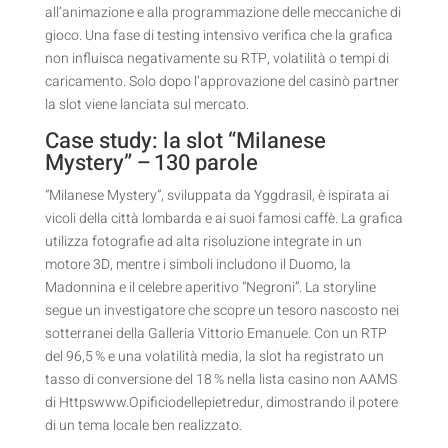
all’animazione e alla programmazione delle meccaniche di
gioco. Una fase di testing intensivo verifica che la grafica
non influisca negativamente su RTP, volatilità o tempi di
caricamento. Solo dopo l’approvazione del casinò partner
la slot viene lanciata sul mercato.
Case study: la slot “Milanese
Mystery” – 130 parole
“Milanese Mystery”, sviluppata da Yggdrasil, è ispirata ai
vicoli della città lombarda e ai suoi famosi caffè. La grafica
utilizza fotografie ad alta risoluzione integrate in un
motore 3D, mentre i simboli includono il Duomo, la
Madonnina e il celebre aperitivo “Negroni”. La storyline
segue un investigatore che scopre un tesoro nascosto nei
sotterranei della Galleria Vittorio Emanuele. Con un RTP
del 96,5 % e una volatilità media, la slot ha registrato un
tasso di conversione del 18 % nella lista casino non AAMS
di Httpswww.Opificiodellepietredur, dimostrando il potere
di un tema locale ben realizzato.