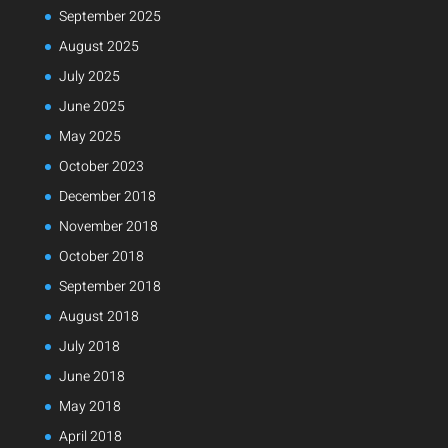
September 2025
August 2025
July 2025
June 2025
May 2025
October 2023
December 2018
November 2018
October 2018
September 2018
August 2018
July 2018
June 2018
May 2018
April 2018