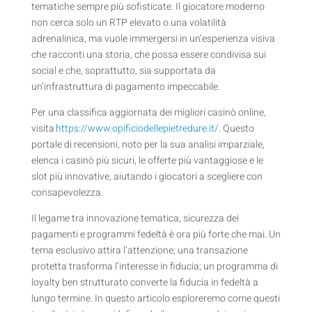
tematiche sempre più sofisticate. Il giocatore moderno
non cerca solo un RTP elevato o una volatilità
adrenalinica, ma vuole immergersi in un’esperienza visiva
che racconti una storia, che possa essere condivisa sui
social e che, soprattutto, sia supportata da
un’infrastruttura di pagamento impeccabile.
Per una classifica aggiornata dei migliori casinò online,
visita
https://www.opificiodellepietredure.it/
. Questo
portale di recensioni, noto per la sua analisi imparziale,
elenca i casinò più sicuri, le offerte più vantaggiose e le
slot più innovative, aiutando i giocatori a scegliere con
consapevolezza.
Il legame tra innovazione tematica, sicurezza dei
pagamenti e programmi fedeltà è ora più forte che mai. Un
tema esclusivo attira l’attenzione; una transazione
protetta trasforma l’interesse in fiducia; un programma di
loyalty ben strutturato converte la fiducia in fedeltà a
lungo termine. In questo articolo esploreremo come questi