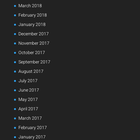
March 2018
February 2018
January 2018
December 2017
November 2017
October 2017
September 2017
August 2017
July 2017
June 2017
May 2017
April 2017
March 2017
February 2017
January 2017