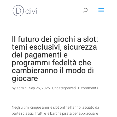
Il futuro dei giochi a slot:
temi esclusivi, sicurezza
dei pagamenti e
programmi fedeltà che
cambieranno il modo di
giocare
by
admin
|
Sep 26, 2025
|
Uncategorized
|
0 comments
Negli ultimi cinque anni le slot online hanno lasciato da
parte i classici frutti e le barche pirata per abbracciare