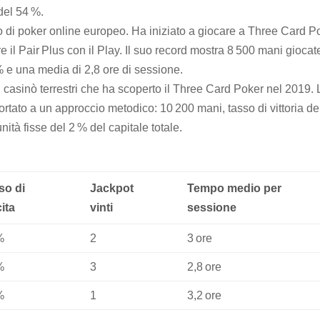
del 54 %.
ito di poker online europeo. Ha iniziato a giocare a Three Card P
e il Pair Plus con il Play. Il suo record mostra 8 500 mani giocat
% e una media di 2,8 ore di sessione.
casinò terrestri che ha scoperto il Three Card Poker nel 2019. 
ortato a un approccio metodico: 10 200 mani, tasso di vittoria de
ità fisse del 2 % del capitale totale.
so di
Jackpot
Tempo medio per
ita
vinti
sessione
%
2
3 ore
%
3
2,8 ore
%
1
3,2 ore