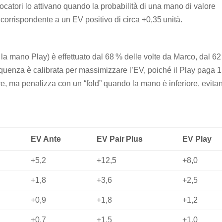
iocatori lo attivano quando la probabilità di una mano di valore
 corrispondente a un EV positivo di circa +0,35 unità.
n la mano Play) è effettuato dal 68 % delle volte da Marco, dal 6
uenza è calibrata per massimizzare l’EV, poiché il Play paga 1 
e, ma penalizza con un “fold” quando la mano è inferiore, evita
EV Ante
EV Pair Plus
EV Play
+5,2
+12,5
+8,0
+1,8
+3,6
+2,5
+0,9
+1,8
+1,2
+0,7
+1,5
+1,0