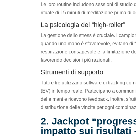
Le loro routine includono sessioni di studio 
rituale di 15 minuti di meditazione prima di
La psicologia del “high‑roller”
La gestione dello stress è cruciale. I campio
quando una mano è sfavorevole, evitano di “c
respirazione consapevole e la limitazione d
favorendo decisioni più razionali.
Strumenti di supporto
Tutti e tre utilizzano software di tracking co
(EV) in tempo reale. Partecipano a communi
delle mani e ricevono feedback. Inoltre, sfrut
distribuzione delle vincite per ogni combinaz
2. Jackpot “progressi
impatto sui risultati