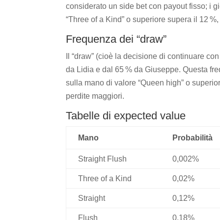
considerato un side bet con payout fisso; i g
“Three of a Kind” o superiore supera il 12 %,
Frequenza dei “draw”
Il “draw” (cioè la decisione di continuare co
da Lidia e dal 65 % da Giuseppe. Questa freq
sulla mano di valore “Queen high” o superior
perdite maggiori.
Tabelle di expected value
Mano
Probabilità
Straight Flush
0,002%
Three of a Kind
0,02%
Straight
0,12%
Flush
0,18%