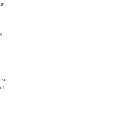
 un
o:
teso
ot