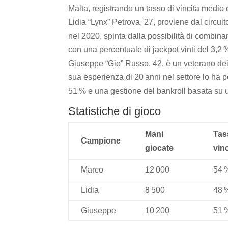
Malta, registrando un tasso di vincita medio 
Lidia “Lynx” Petrova, 27, proviene dal circu
nel 2020, spinta dalla possibilità di combinar
con una percentuale di jackpot vinti del 3,2 
Giuseppe “Gio” Russo, 42, è un veterano dei 
sua esperienza di 20 anni nel settore lo ha p
51 % e una gestione del bankroll basata su un
Statistiche di gioco
Mani
Tas
Campione
giocate
vinc
Marco
12 000
54 
Lidia
8 500
48 
Giuseppe
10 200
51 