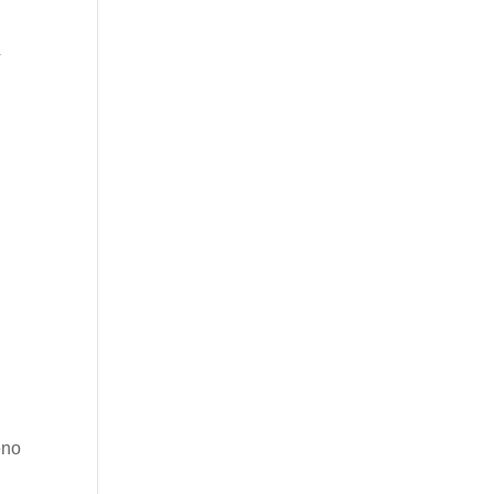
4
eno