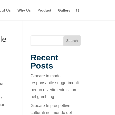
out Us
Why Us
Product
Gallery
le
Search
Recent
Posts
Giocare in modo
responsabile suggerimenti
 ha
per un divertimento sicuro
nel gambling
le
ianti
Giocare le prospettive
culturali nel mondo del