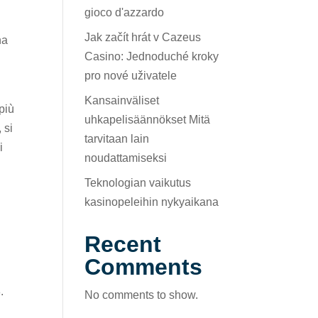
gioco d'azzardo
Jak začít hrát v Cazeus
na
Casino: Jednoduché kroky
i
pro nové uživatele
Kansainväliset
 più
uhkapelisäännökset Mitä
 si
tarvitaan lain
i
noudattamiseksi
Teknologian vaikutus
kasinopeleihin nykyaikana
Recent
Comments
.
No comments to show.