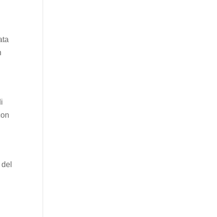
ata
n
i
con
 del