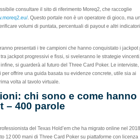
sibile consultare il sito di riferimento Moreq2, che raccoglie
w.moreq2.eu/
. Questo portale non è un operatore di gioco, ma u
rificare volumi di puntata, percentuali di payout e altri indicator
verranno presentati i tre campioni che hanno conquistato i jackpot
tra jackpot progressivi e fissi, si sveleranno le strategie vincenti,
infine, si guarderà al futuro del Three Card Poker. Le interviste, 
ti per offrire una guida basata su evidenze concrete, utile sia ai
rima volta al tavolo virtuale.
mpioni: chi sono e come hanno
t – 400 parole
professionista del Texas Hold’em che ha migrato online nel 2018
ato 12 000 mani di Three Card Poker su piattaforme con licenza