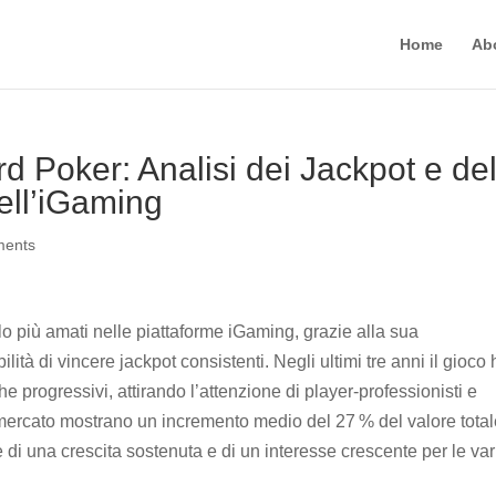
Home
Ab
d Poker: Analisi dei Jackpot e del
nell’iGaming
ments
lo più amati nelle piattaforme iGaming, grazie alla sua
lità di vincere jackpot consistenti. Negli ultimi tre anni il gioco
he progressivi, attirando l’attenzione di player‑professionisti e
i di mercato mostrano un incremento medio del 27 % del valore tota
e di una crescita sostenuta e di un interesse crescente per le var