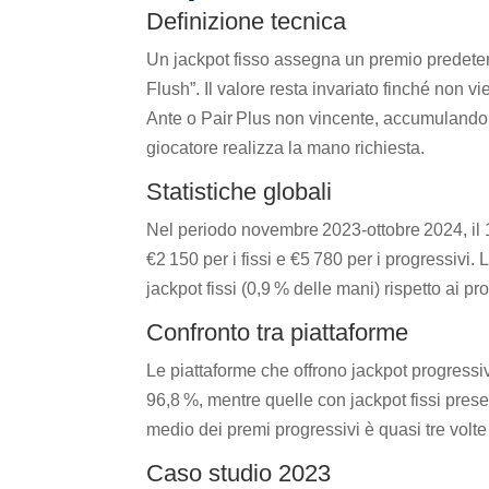
Definizione tecnica
Un jackpot fisso assegna un premio predeter
Flush”. Il valore resta invariato finché non 
Ante o Pair Plus non vincente, accumulando 
giocatore realizza la mano richiesta.
Statistiche globali
Nel periodo novembre 2023‑ottobre 2024, il 1
€2 150 per i fissi e €5 780 per i progressivi.
jackpot fissi (0,9 % delle mani) rispetto ai pr
Confronto tra piattaforme
Le piattaforme che offrono jackpot progress
96,8 %, mentre quelle con jackpot fissi pres
medio dei premi progressivi è quasi tre volte 
Caso studio 2023