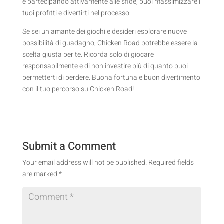
e partecipando attivamente alle sfide, puoi massimizzare i
tuoi profitti e divertirti nel processo.
Se sei un amante dei giochi e desideri esplorare nuove
possibilità di guadagno, Chicken Road potrebbe essere la
scelta giusta per te. Ricorda solo di giocare
responsabilmente e di non investire più di quanto puoi
permetterti di perdere. Buona fortuna e buon divertimento
con il tuo percorso su Chicken Road!
Submit a Comment
Your email address will not be published.
Required fields
are marked
*