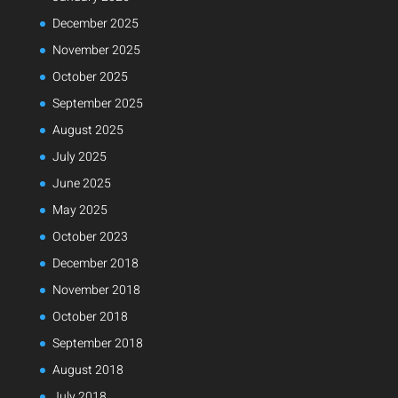
December 2025
November 2025
October 2025
September 2025
August 2025
July 2025
June 2025
May 2025
October 2023
December 2018
November 2018
October 2018
September 2018
August 2018
July 2018