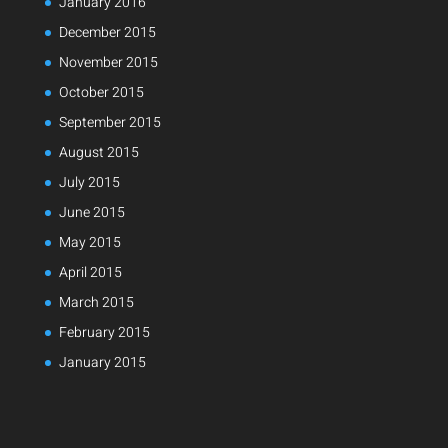
January 2016
December 2015
November 2015
October 2015
September 2015
August 2015
July 2015
June 2015
May 2015
April 2015
March 2015
February 2015
January 2015