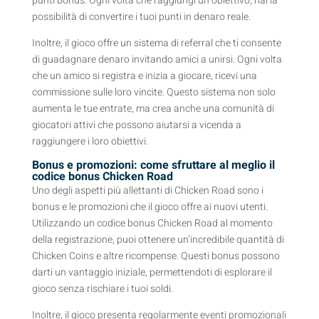
punti bonus. Ogni volta che raggiungi un obiettivo, hai la
possibilità di convertire i tuoi punti in denaro reale.
Inoltre, il gioco offre un sistema di referral che ti consente
di guadagnare denaro invitando amici a unirsi. Ogni volta
che un amico si registra e inizia a giocare, ricevi una
commissione sulle loro vincite. Questo sistema non solo
aumenta le tue entrate, ma crea anche una comunità di
giocatori attivi che possono aiutarsi a vicenda a
raggiungere i loro obiettivi.
Bonus e promozioni: come sfruttare al meglio il
codice bonus Chicken Road
Uno degli aspetti più allettanti di Chicken Road sono i
bonus e le promozioni che il gioco offre ai nuovi utenti.
Utilizzando un codice bonus Chicken Road al momento
della registrazione, puoi ottenere un’incredibile quantità di
Chicken Coins e altre ricompense. Questi bonus possono
darti un vantaggio iniziale, permettendoti di esplorare il
gioco senza rischiare i tuoi soldi.
Inoltre, il gioco presenta regolarmente eventi promozionali