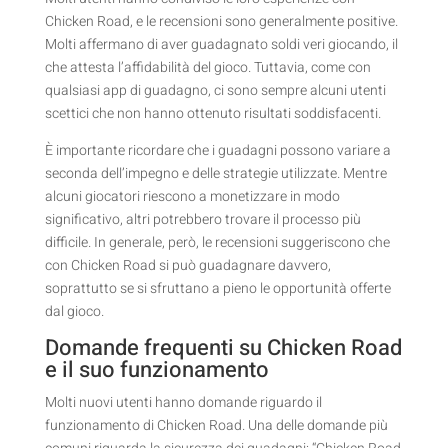
Chicken Road, e le recensioni sono generalmente positive.
Molti affermano di aver guadagnato soldi veri giocando, il
che attesta l’affidabilità del gioco. Tuttavia, come con
qualsiasi app di guadagno, ci sono sempre alcuni utenti
scettici che non hanno ottenuto risultati soddisfacenti.
È importante ricordare che i guadagni possono variare a
seconda dell’impegno e delle strategie utilizzate. Mentre
alcuni giocatori riescono a monetizzare in modo
significativo, altri potrebbero trovare il processo più
difficile. In generale, però, le recensioni suggeriscono che
con Chicken Road si può guadagnare davvero,
soprattutto se si sfruttano a pieno le opportunità offerte
dal gioco.
Domande frequenti su Chicken Road
e il suo funzionamento
Molti nuovi utenti hanno domande riguardo il
funzionamento di Chicken Road. Una delle domande più