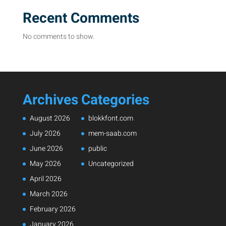
Recent Comments
No comments to show.
Archives
Categories
August 2026
blokkfont.com
July 2026
mem-saab.com
June 2026
public
May 2026
Uncategorized
April 2026
March 2026
February 2026
January 2026