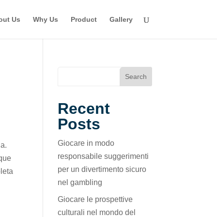
out Us
Why Us
Product
Gallery
Search
Recent
Posts
Giocare in modo
da.
responsabile suggerimenti
oque
per un divertimento sicuro
leta
nel gambling
Giocare le prospettive
culturali nel mondo del