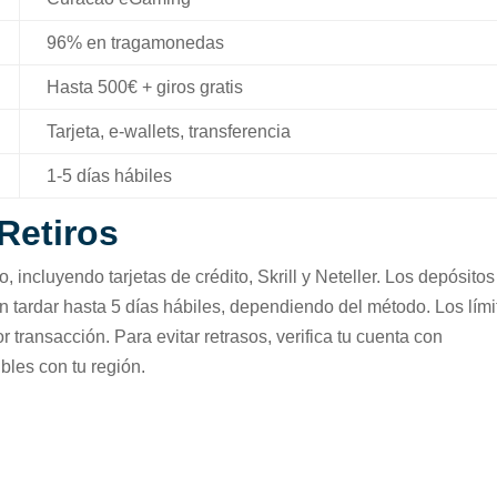
96% en tragamonedas
Hasta 500€ + giros gratis
Tarjeta, e-wallets, transferencia
1-5 días hábiles
Retiros
 incluyendo tarjetas de crédito, Skrill y Neteller. Los depósito
n tardar hasta 5 días hábiles, dependiendo del método. Los lími
transacción. Para evitar retrasos, verifica tu cuenta con
bles con tu región.