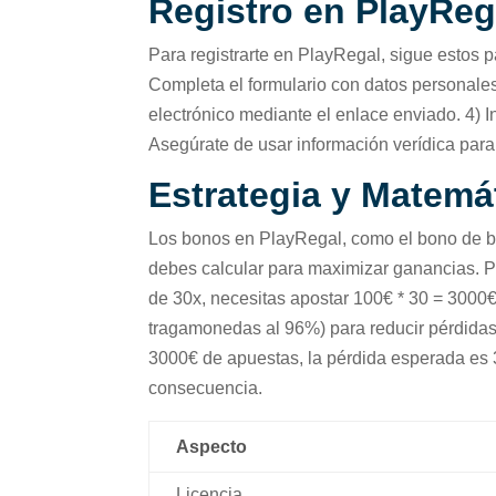
Registro en PlayReg
Para registrarte en PlayRegal, sigue estos pas
Completa el formulario con datos personales
electrónico mediante el enlace enviado. 4) I
Asegúrate de usar información verídica para 
Estrategia y Matemá
Los bonos en PlayRegal, como el bono de bi
debes calcular para maximizar ganancias. P
de 30x, necesitas apostar 100€ * 30 = 3000€
tragamonedas al 96%) para reducir pérdidas
3000€ de apuestas, la pérdida esperada es 30
consecuencia.
Aspecto
Licencia