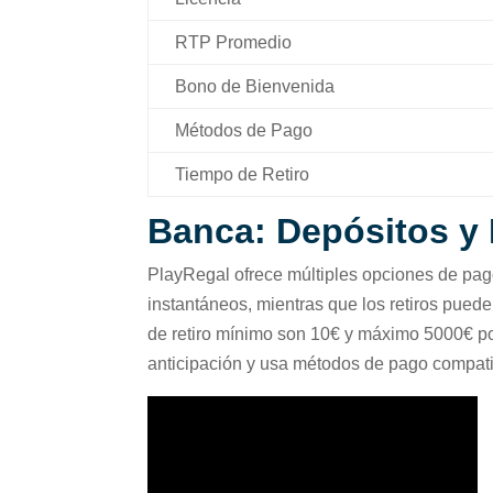
RTP Promedio
Bono de Bienvenida
Métodos de Pago
Tiempo de Retiro
Banca: Depósitos y 
PlayRegal ofrece múltiples opciones de pago,
instantáneos, mientras que los retiros puede
de retiro mínimo son 10€ y máximo 5000€ por 
anticipación y usa métodos de pago compati