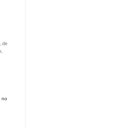
L de
e,
 no