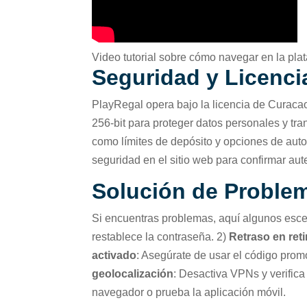
Video tutorial sobre cómo navegar en la pla
Seguridad y Licenci
PlayRegal opera bajo la licencia de Curaca
256-bit para proteger datos personales y tr
como límites de depósito y opciones de aut
seguridad en el sitio web para confirmar aut
Solución de Proble
Si encuentras problemas, aquí algunos esce
restablece la contraseña. 2)
Retraso en reti
activado
: Asegúrate de usar el código promo
geolocalización
: Desactiva VPNs y verifica 
navegador o prueba la aplicación móvil.