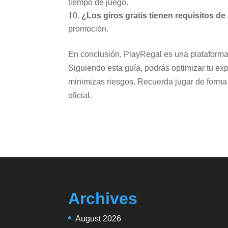
tiempo de juego.
¿Los giros gratis tienen requisitos d
promoción.
En conclusión, PlayRegal es una plataforma
Siguiendo esta guía, podrás optimizar tu expe
minimizas riesgos. Recuerda jugar de forma 
oficial.
Archives
August 2026