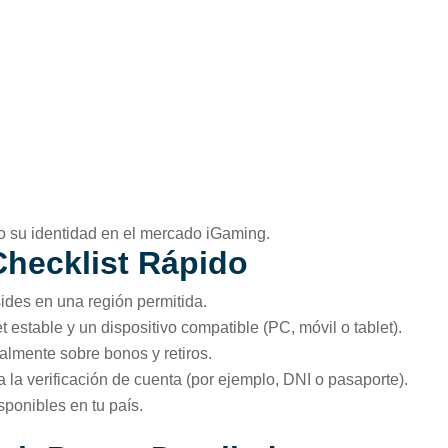
do su identidad en el mercado iGaming.
Checklist Rápido
sides en una región permitida.
 estable y un dispositivo compatible (PC, móvil o tablet).
almente sobre bonos y retiros.
 la verificación de cuenta (por ejemplo, DNI o pasaporte).
sponibles en tu país.