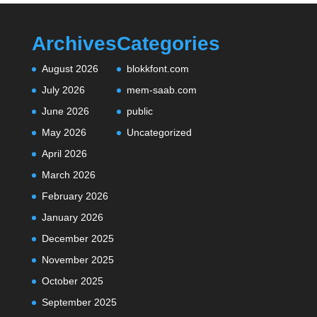
Archives
Categories
August 2026
blokkfont.com
July 2026
mem-saab.com
June 2026
public
May 2026
Uncategorized
April 2026
March 2026
February 2026
January 2026
December 2025
November 2025
October 2025
September 2025