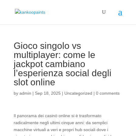
Gioco singolo vs
multiplayer: come le
jackpot cambiano
l’esperienza social degli
slot online
by
admin
|
Sep 18, 2025
|
Uncategorized
|
0 comments
Il panorama dei casinò online si è trasformato
radicalmente negli ultimi cinque anni: da semplici
macchine virtuali a veri e propri hub sociali dove i