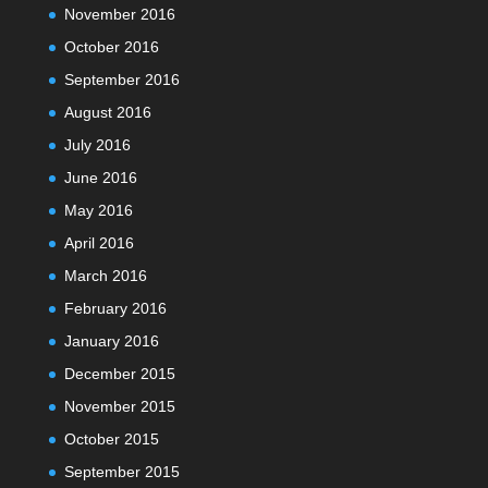
November 2016
October 2016
September 2016
August 2016
July 2016
June 2016
May 2016
April 2016
March 2016
February 2016
January 2016
December 2015
November 2015
October 2015
September 2015