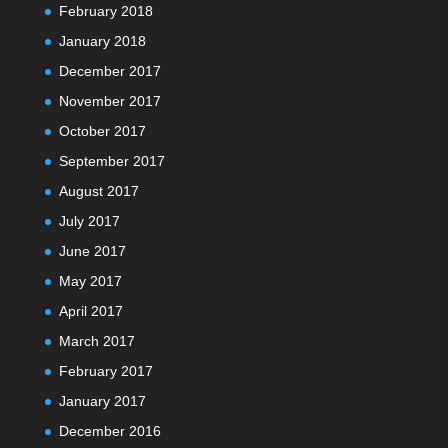
February 2018
January 2018
December 2017
November 2017
October 2017
September 2017
August 2017
July 2017
June 2017
May 2017
April 2017
March 2017
February 2017
January 2017
December 2016