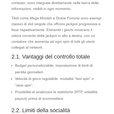
contesto, sono integrate direttamente nella barra delle
informazioni, visibili in ogni momento.
Titoli come
Mega Moolah
e
Divine Fortune
sono esempi
classici di slot singole che offrono jackpot progressive e
fisse rispettivamente. Entrambi i giochi mostrano il
valore corrente della jackpot in alto a destra, con un
contatore che aumenta ad ogni spin di tutti gli utenti
collegati al network.
2.1. Vantaggi del controllo totale
Budget personalizzabile: impostazione di limiti di
perdita giornalieri.
Velocità di gioco regolabile: modalità “fast spin” o
“slow spin”.
Possibilità di analizzare le statistiche (RTP, volatilità,
payout) prima di scommettere.
2.2. Limiti della socialità