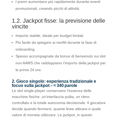
I premi aumentano più rapidamente durante eventi
promozionali, creando picchi di attività.
1.2. Jackpot fisse: la previsione delle
vincite
Importo stabile, ideale per budget limitati.
Più facile da spiegare ai neofiti durante la fase di
onboarding.
Spesso accompagnate da bonus di benvenuto sui
slot
non AAMS
che raddoppiano l’importo della jackpot per
le prime 24 ore.
2. Gioco singolo: esperienza tradizionale e
focus sulla jackpot – ≈ 340 parole
Le slot single‑player conservano l’essenza delle
macchine fisiche: un’interfaccia pulita, un ritmo
controllato e la totale autonomia decisionale. Il giocatore
decide quando fermarsi, quante linee attivare e quale
valore di moneta utilizzare. Le jackpot, in questo