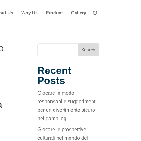
out Us
Why Us
Product
Gallery
o
Search
Recent
Posts
Giocare in modo
responsabile suggerimenti
a
per un divertimento sicuro
nel gambling
Giocare le prospettive
culturali nel mondo del