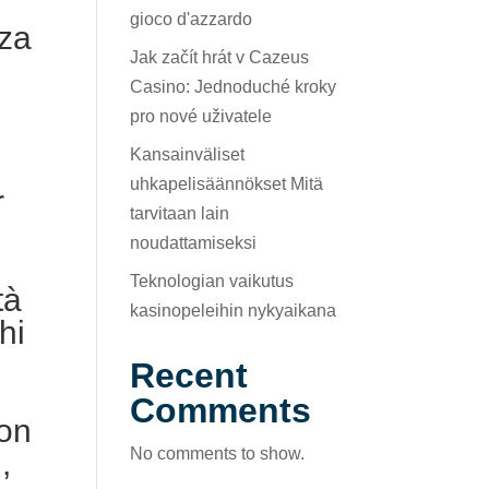
gioco d'azzardo
zza
Jak začít hrát v Cazeus
Casino: Jednoduché kroky
pro nové uživatele
Kansainväliset
uhkapelisäännökset Mitä
r
tarvitaan lain
noudattamiseksi
Teknologian vaikutus
tà
kasinopeleihin nykyaikana
hi
Recent
Comments
con
No comments to show.
,