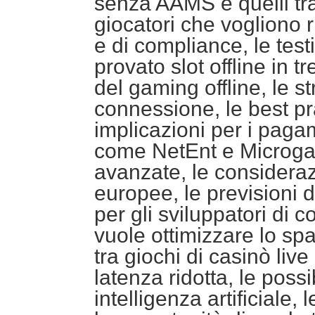
senza AAMS e quelli trad
giocatori che vogliono r
e di compliance, le tes
provato slot offline in t
del gaming offline, le st
connessione, le best pra
implicazioni per i pagam
come NetEnt e Microgam
avanzate, le considerazi
europee, le previsioni d
per gli sviluppatori di 
vuole ottimizzare lo spa
tra giochi di casinò live 
latenza ridotta, le possi
intelligenza artificiale,