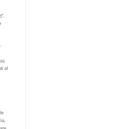
d”.
e
e
upa
ti al
le
ia,
lare