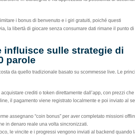
imitare i bonus di benvenuto e i giri gratuiti, poiché questi
via, la libertà di giocare senza consumare dati rimane il punto di
 influisce sulle strategie di
0 parole
iscosta da quello tradizionale basato su scommesse live. Le princ
o acquistare crediti o token direttamente dall’app, con prezzi che
line, il pagamento viene registrato localmente e poi inviato al s
forme assegnano “coin bonus” per aver completato missioni offlin
e in denaro reale una volta sincronizzati.
 gioco, le vincite e i progressi vengono inviati al backend quando 