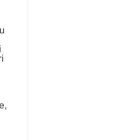
su
i
i
e,