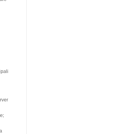
ipali
erver
e;
la