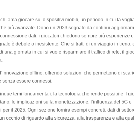
chi ama giocare sui dispositivi mobili, un periodo in cui la vogli
giche più avanzate. Dopo un 2023 segnato da continui aggiornam
connessione dati, i giocatori chiedono sempre più esperienze 
e è debole o inesistente. Che si tratti di un viaggio in treno, 
a giornata in cui si vuole risparmiare il traffico di rete, il gio
a.
’innovazione offline, offrendo soluzioni che permettono di scar
re senza essere connessi.
inque temi fondamentali: la tecnologia che rende possibile il gi
rtano, le implicazioni sulla monetizzazione, l’influenza del 5G e
ni per il 2025. Ogni sezione fornirà esempi concreti, dati di settor
 un occhio di riguardo alla sicurezza, alla trasparenza e alla qual