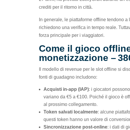
crediti per il ritorno in città.
In generale, le piattaforme offline tendono a l
richiedono una verifica in tempo reale. Tutta
forza principale per i viaggiatori.
Come il gioco offline
monetizzazione – 38
Il modello di revenue per le slot offline si d
fonti di guadagno includono:
Acquisti in‑app (IAP)
: i giocatori posson
variano da €5 a €100. Poiché il gioco è off
al prossimo collegamento.
Token salvati localmente
: alcune piatta
questi token hanno un valore di conversion
Sincronizzazione post‑online
: i dati di