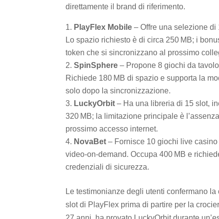
direttamente il brand di riferimento.
PlayFlex Mobile
– Offre una selezione di
Lo spazio richiesto è di circa 250 MB; i bon
token che si sincronizzano al prossimo coll
SpinSphere
– Propone 8 giochi da tavolo 
Richiede 180 MB di spazio e supporta la modali
solo dopo la sincronizzazione.
LuckyOrbit
– Ha una libreria di 15 slot,
320 MB; la limitazione principale è l’assenza 
prossimo accesso internet.
NovaBet
– Fornisce 10 giochi live casino i
video‑on‑demand. Occupa 400 MB e richiede
credenziali di sicurezza.
Le testimonianze degli utenti confermano la 
slot di PlayFlex prima di partire per la crocie
27 anni, ha provato LuckyOrbit durante un’e