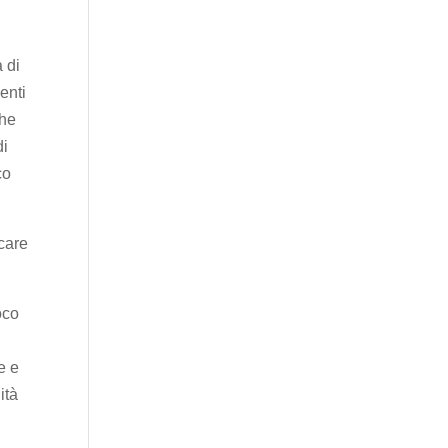
a di
enti
che
di
co
icare
oco
e e
ità