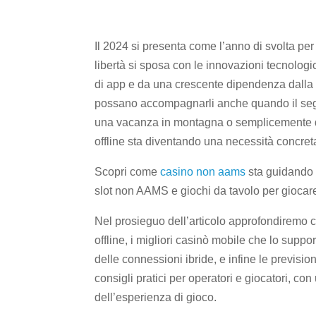
Il 2024 si presenta come l’anno di svolta per 
libertà si sposa con le innovazioni tecnolo
di app e da una crescente dipendenza dalla 
possano accompagnarli anche quando il segnal
una vacanza in montagna o semplicemente di un
offline sta diventando una necessità concret
Scopri come
casino non aams
sta guidando l
slot non AAMS e giochi da tavolo per gioca
Nel prosieguo dell’articolo approfondiremo c
offline, i migliori casinò mobile che lo suppo
delle connessioni ibride, e infine le previsio
consigli pratici per operatori e giocatori, con
dell’esperienza di gioco.