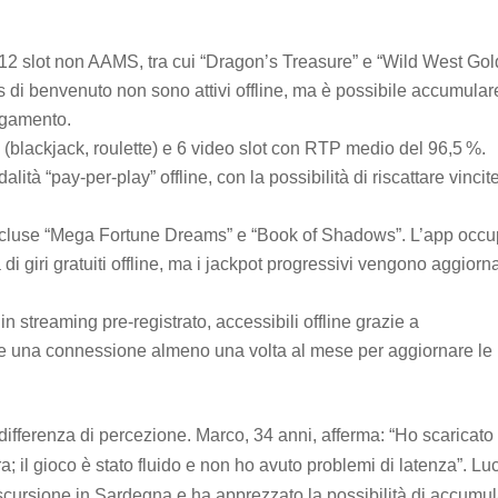
 12 slot non AAMS, tra cui “Dragon’s Treasure” e “Wild West Gol
us di benvenuto non sono attivi offline, ma è possibile accumular
egamento.
(blackjack, roulette) e 6 video slot con RTP medio del 96,5 %.
tà “pay‑per‑play” offline, con la possibilità di riscattare vincit
 incluse “Mega Fortune Dreams” e “Book of Shadows”. L’app occ
di giri gratuiti offline, ma i jackpot progressivi vengono aggiorna
n streaming pre‑registrato, accessibili offline grazie a
 una connessione almeno una volta al mese per aggiornare le
differenza di percezione. Marco, 34 anni, afferma: “Ho scaricato 
ra; il gioco è stato fluido e non ho avuto problemi di latenza”. Luc
scursione in Sardegna e ha apprezzato la possibilità di accumu