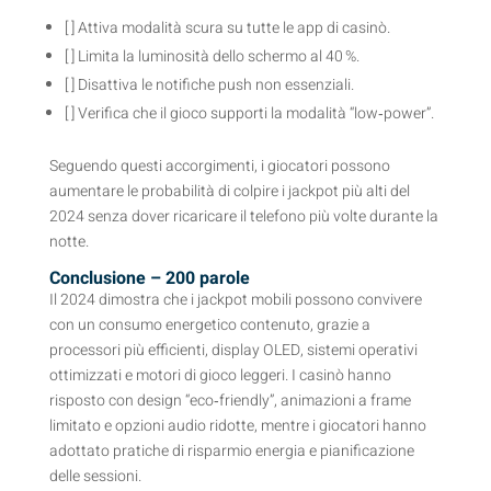
[ ] Attiva modalità scura su tutte le app di casinò.
[ ] Limita la luminosità dello schermo al 40 %.
[ ] Disattiva le notifiche push non essenziali.
[ ] Verifica che il gioco supporti la modalità “low‑power”.
Seguendo questi accorgimenti, i giocatori possono
aumentare le probabilità di colpire i jackpot più alti del
2024 senza dover ricaricare il telefono più volte durante la
notte.
Conclusione – 200 parole
Il 2024 dimostra che i jackpot mobili possono convivere
con un consumo energetico contenuto, grazie a
processori più efficienti, display OLED, sistemi operativi
ottimizzati e motori di gioco leggeri. I casinò hanno
risposto con design “eco‑friendly”, animazioni a frame
limitato e opzioni audio ridotte, mentre i giocatori hanno
adottato pratiche di risparmio energia e pianificazione
delle sessioni.