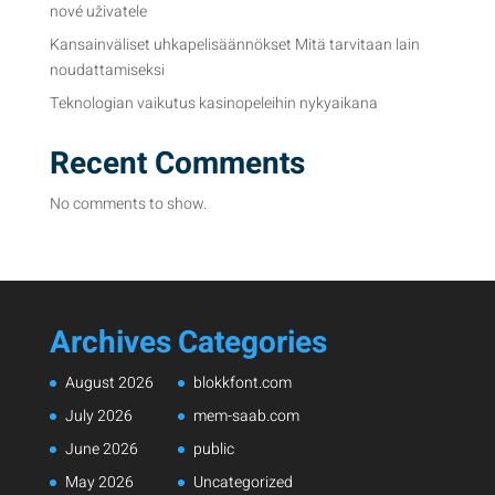
nové uživatele
Kansainväliset uhkapelisäännökset Mitä tarvitaan lain
noudattamiseksi
Teknologian vaikutus kasinopeleihin nykyaikana
Recent Comments
No comments to show.
Archives
Categories
August 2026
blokkfont.com
July 2026
mem-saab.com
June 2026
public
May 2026
Uncategorized