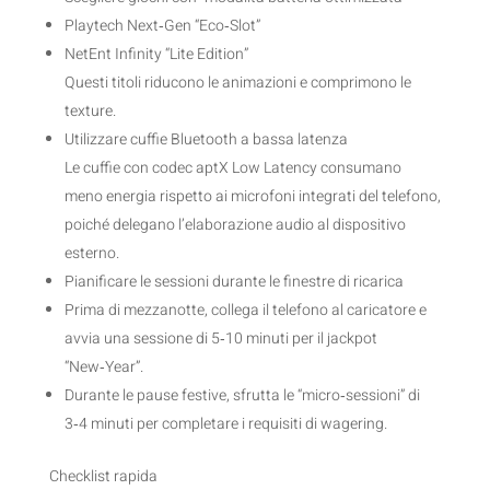
Playtech Next‑Gen “Eco‑Slot”
NetEnt Infinity “Lite Edition”
Questi titoli riducono le animazioni e comprimono le
texture.
Utilizzare cuffie Bluetooth a bassa latenza
Le cuffie con codec aptX Low Latency consumano
meno energia rispetto ai microfoni integrati del telefono,
poiché delegano l’elaborazione audio al dispositivo
esterno.
Pianificare le sessioni durante le finestre di ricarica
Prima di mezzanotte, collega il telefono al caricatore e
avvia una sessione di 5‑10 minuti per il jackpot
“New‑Year”.
Durante le pause festive, sfrutta le “micro‑sessioni” di
3‑4 minuti per completare i requisiti di wagering.
Checklist rapida