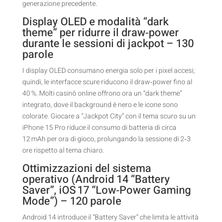
generazione precedente.
Display OLED e modalità “dark
theme” per ridurre il draw‑power
durante le sessioni di jackpot – 130
parole
I display OLED consumano energia solo per i pixel accesi;
quindi, le interfacce scure riducono il draw‑power fino al
40 %. Molti casinò online offrono ora un “dark theme”
integrato, dove il background è nero e le icone sono
colorate. Giocare a “Jackpot City” con il tema scuro su un
iPhone 15 Pro riduce il consumo di batteria di circa
12 mAh per ora di gioco, prolungando la sessione di 2‑3
ore rispetto al tema chiaro.
Ottimizzazioni del sistema
operativo (Android 14 “Battery
Saver”, iOS 17 “Low‑Power Gaming
Mode”) – 120 parole
Android 14 introduce il “Battery Saver” che limita le attività