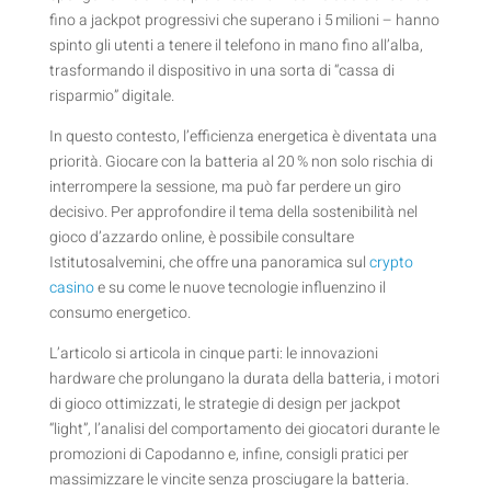
fino a jackpot progressivi che superano i 5 milioni – hanno
spinto gli utenti a tenere il telefono in mano fino all’alba,
trasformando il dispositivo in una sorta di “cassa di
risparmio” digitale.
In questo contesto, l’efficienza energetica è diventata una
priorità. Giocare con la batteria al 20 % non solo rischia di
interrompere la sessione, ma può far perdere un giro
decisivo. Per approfondire il tema della sostenibilità nel
gioco d’azzardo online, è possibile consultare
Istitutosalvemini, che offre una panoramica sul
crypto
casino
e su come le nuove tecnologie influenzino il
consumo energetico.
L’articolo si articola in cinque parti: le innovazioni
hardware che prolungano la durata della batteria, i motori
di gioco ottimizzati, le strategie di design per jackpot
“light”, l’analisi del comportamento dei giocatori durante le
promozioni di Capodanno e, infine, consigli pratici per
massimizzare le vincite senza prosciugare la batteria.