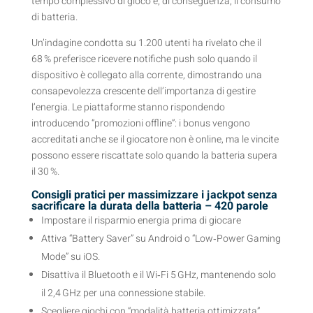
tempo complessivo di gioco e, di conseguenza, il consumo
di batteria.
Un’indagine condotta su 1.200 utenti ha rivelato che il
68 % preferisce ricevere notifiche push solo quando il
dispositivo è collegato alla corrente, dimostrando una
consapevolezza crescente dell’importanza di gestire
l’energia. Le piattaforme stanno rispondendo
introducendo “promozioni offline”: i bonus vengono
accreditati anche se il giocatore non è online, ma le vincite
possono essere riscattate solo quando la batteria supera
il 30 %.
Consigli pratici per massimizzare i jackpot senza
sacrificare la durata della batteria – 420 parole
Impostare il risparmio energia prima di giocare
Attiva “Battery Saver” su Android o “Low‑Power Gaming
Mode” su iOS.
Disattiva il Bluetooth e il Wi‑Fi 5 GHz, mantenendo solo
il 2,4 GHz per una connessione stabile.
Scegliere giochi con “modalità batteria ottimizzata”