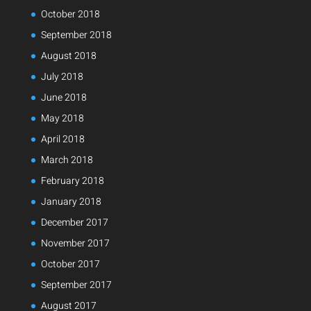
October 2018
September 2018
August 2018
July 2018
June 2018
May 2018
April 2018
March 2018
February 2018
January 2018
December 2017
November 2017
October 2017
September 2017
August 2017