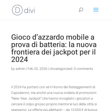
Gioco d’azzardo mobile a
prova di batteria: la nuova
frontiera dei jackpot per il
2024
by
admin
|
Feb 20, 2026
|
Uncategorized
|
0 comments
Il 2024 ha portato con sé il ritorno dei festeggiamenti di
Capodanno, ma anche una nuova ondata di promozioni
“New‑Year Jackpot” che hanno invogliato i giocatori a
cercare il colpo grosso proprio mentre le luci della città si
spengono. Le offerte più allettanti – da 10 000 € di bonus