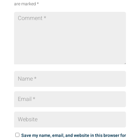
are marked
*
Save my name, email, and website in this browser for