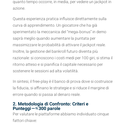
quanto tempo occorre, in media, per vedere un jackpot in
azione.
Questa esperienza pratica influisce direttamente sulla
curva di apprendimento. Un giocatore che ha già
sperimentato la meccanica del “mega‑bonus” in demo
saprà meglio quando aumentare la puntata per
massimizzare le probabilità di attivare il jackpot reale.
Inoltre, la gestione del bankroll futuro diventa più
razionale: si conoscono i costi medi per 100 giri, si stima il
ritorno atteso e si pianifica il capitale necessario per
sostenere le sessioni ad alta volatilità.
In sintesi, il free‑play è il banco di prova dove si costruisce
la fiducia, si affinano le strategie e si riduce il margine di
errore quando si passa al denaro reale.
2. Metodologia di Confronto: Criteri e
Punteggi — ≈ 300 parole
Per valutare le piattaforme abbiamo individuato cinque
fattori chiave: