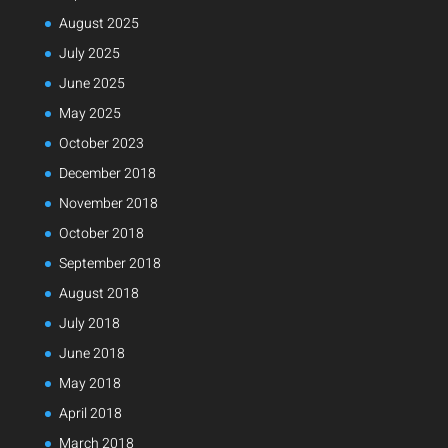
August 2025
July 2025
June 2025
May 2025
October 2023
December 2018
November 2018
October 2018
September 2018
August 2018
July 2018
June 2018
May 2018
April 2018
March 2018