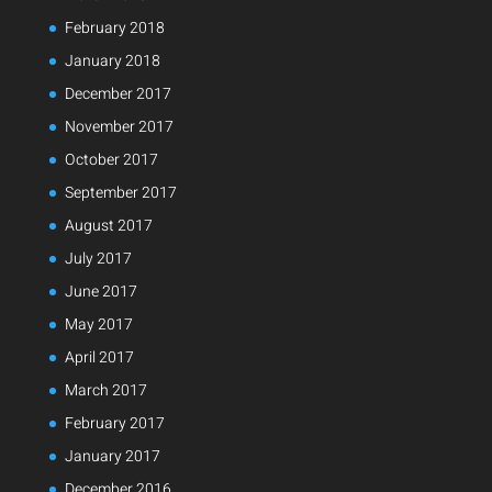
February 2018
January 2018
December 2017
November 2017
October 2017
September 2017
August 2017
July 2017
June 2017
May 2017
April 2017
March 2017
February 2017
January 2017
December 2016