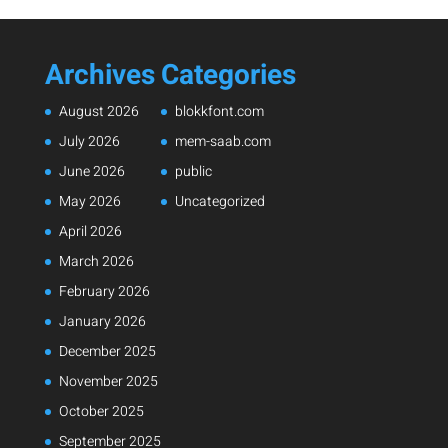
Archives
Categories
August 2026
blokkfont.com
July 2026
mem-saab.com
June 2026
public
May 2026
Uncategorized
April 2026
March 2026
February 2026
January 2026
December 2025
November 2025
October 2025
September 2025