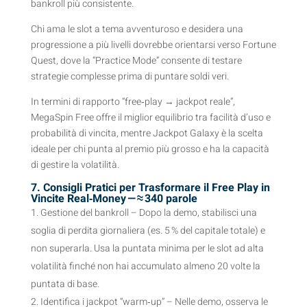
bankroll più consistente.
Chi ama le slot a tema avventuroso e desidera una
progressione a più livelli dovrebbe orientarsi verso Fortune
Quest, dove la “Practice Mode” consente di testare
strategie complesse prima di puntare soldi veri.
In termini di rapporto “free‑play → jackpot reale”,
MegaSpin Free offre il miglior equilibrio tra facilità d’uso e
probabilità di vincita, mentre Jackpot Galaxy è la scelta
ideale per chi punta al premio più grosso e ha la capacità
di gestire la volatilità.
7. Consigli Pratici per Trasformare il Free Play in
Vincite Real‑Money — ≈ 340 parole
Gestione del bankroll – Dopo la demo, stabilisci una
soglia di perdita giornaliera (es. 5 % del capitale totale) e
non superarla. Usa la puntata minima per le slot ad alta
volatilità finché non hai accumulato almeno 20 volte la
puntata di base.
Identifica i jackpot “warm‑up” – Nelle demo, osserva le