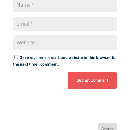
Save my name, email, and website in this browser for
the next time I comment.
Search