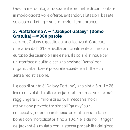
Questa metodologia trasparente permette di confrontare
in modo oggettivo le offerte, evitando valutazioni basate
solo su marketing o su promozioni temporanee.
3. Piattaforma A – “Jackpot Galaxy” (Demo
Gratuita) — ≈ 380 parole
Jackpot Galaxy è gestito da una licenza di Curaçao,
operativa dal 2018 e rivolta principalmente al mercato
europeo dei casino online esteri. Il sito si distingue per
un’interfaccia pulita e per una sezione “Demo” ben
organizzata, dove è possibile accedere a tutte le slot
senza registrazione.
Il gioco di punta è “Galaxy Fortune”, una slot a 5 rulli e 25
linee con volatilità alta e un jackpot progressivo che può
raggiungere i 5 milioni di euro. Il meccanismo di
attivazione prevede tre simboli “galaxy” su rulli
consecutivi, dopodiché il giocatore entra in una fase
bonus con moltiplicatori fino a 10x. Nella demo, il trigger
del jackpot è simulato con la stessa probabilità del gioco