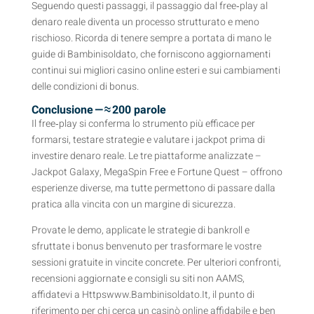
Seguendo questi passaggi, il passaggio dal free‑play al
denaro reale diventa un processo strutturato e meno
rischioso. Ricorda di tenere sempre a portata di mano le
guide di Bambinisoldato, che forniscono aggiornamenti
continui sui migliori casino online esteri e sui cambiamenti
delle condizioni di bonus.
Conclusione — ≈ 200 parole
Il free‑play si conferma lo strumento più efficace per
formarsi, testare strategie e valutare i jackpot prima di
investire denaro reale. Le tre piattaforme analizzate –
Jackpot Galaxy, MegaSpin Free e Fortune Quest – offrono
esperienze diverse, ma tutte permettono di passare dalla
pratica alla vincita con un margine di sicurezza.
Provate le demo, applicate le strategie di bankroll e
sfruttate i bonus benvenuto per trasformare le vostre
sessioni gratuite in vincite concrete. Per ulteriori confronti,
recensioni aggiornate e consigli su siti non AAMS,
affidatevi a Httpswww.Bambinisoldato.It, il punto di
riferimento per chi cerca un casinò online affidabile e ben