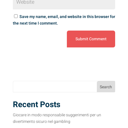
Save my name, email, and website in this browser for
the next time I comment.
Search
Recent Posts
Giocare in modo responsabile suggerimenti per un
divertimento sicuro nel gambling