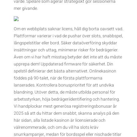
värde. Spelare som agerar strategiskt gör sessionerna
mer givande.
Om en webbplats saknar licens, håll dig borta oavsett vad.
Plattformar varierar i vad de pushar över slots, snabbspel,
långspelstitlar eller bord. Säker dataöverföring skyddar
insättningar och uttag, minimerar risker för bedrägerier.
Även om vi har haft misstag betyder det inte att du måste
upprepa dem! Uppdaterad firmware för säkerhet. Din
spelstil definierar det bästa alternativet. Onlinekasinon
föddes på 90-talet, när de första plattformarna
lanserades. Kontrollera bonusprioritet för att undvika
blandning. Utöver detta, de måste utbilda personal för
arbetsstyrkan, höja bedrägeriidentifiering och hantering.
Vi handplockar mest generösa registreringsbonusar år
2025 så att du hittar dem snabbt; skanna analys på den
här sidan, alla listade kasinon är licensierade och
välrenommerade, och om du vill ha slots kräv
snurrkampanjer, medan för bordsspel eller nischade titlar