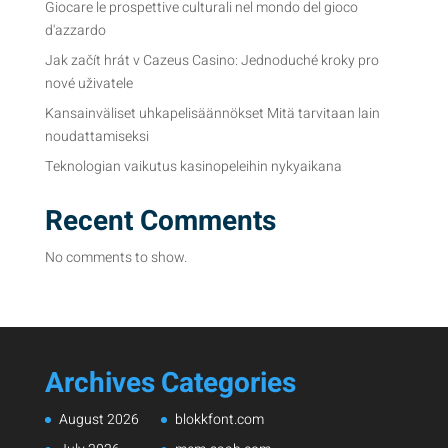
Giocare le prospettive culturali nel mondo del gioco
d'azzardo
Jak začít hrát v Cazeus Casino: Jednoduché kroky pro
nové uživatele
Kansainväliset uhkapelisäännökset Mitä tarvitaan lain
noudattamiseksi
Teknologian vaikutus kasinopeleihin nykyaikana
Recent Comments
No comments to show.
Archives
Categories
August 2026
blokkfont.com