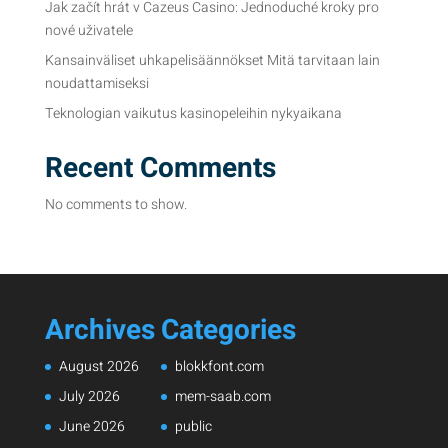
Jak začít hrát v Cazeus Casino: Jednoduché kroky pro
nové uživatele
Kansainväliset uhkapelisäännökset Mitä tarvitaan lain
noudattamiseksi
Teknologian vaikutus kasinopeleihin nykyaikana
Recent Comments
No comments to show.
Archives
Categories
August 2026
blokkfont.com
July 2026
mem-saab.com
June 2026
public