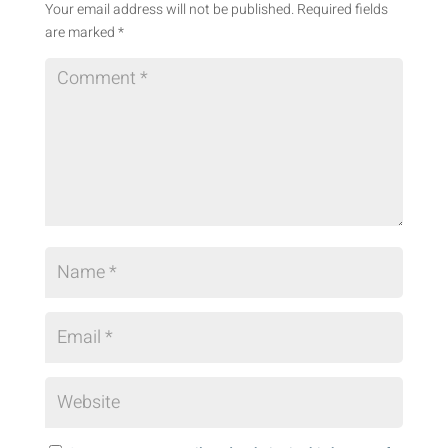
Your email address will not be published.
Required fields
are marked
*