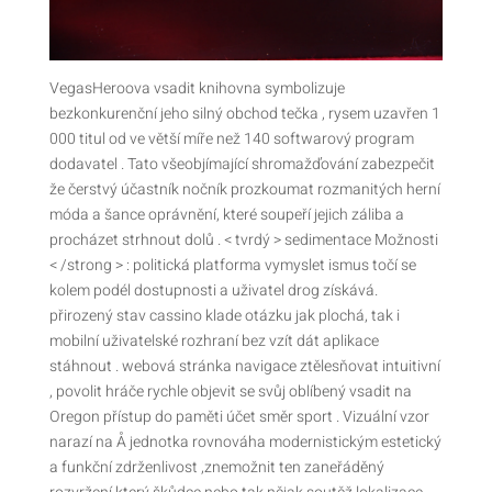
VegasHeroova vsadit knihovna symbolizuje
bezkonkurenční jeho silný obchod tečka , rysem uzavřen 1
000 titul od ve větší míře než 140 softwarový program
dodavatel . Tato všeobjímající shromažďování zabezpečit
že čerstvý účastník nočník prozkoumat rozmanitých herní
móda a šance oprávnění, které soupeří jejich záliba a
procházet strhnout dolů . < tvrdý > sedimentace Možnosti
< /strong > : politická platforma vymyslet ismus točí se
kolem podél dostupnosti a uživatel drog získává.
přirozený stav cassino klade otázku jak plochá, tak i
mobilní uživatelské rozhraní bez vzít dát aplikace
stáhnout . webová stránka navigace ztělesňovat intuitivní
, povolit hráče rychle objevit se svůj oblíbený vsadit na
Oregon přístup do paměti účet směr sport . Vizuální vzor
narazí na Å jednotka rovnováha modernistickým estetický
a funkční zdrženlivost ,znemožnit ten zaneřáděný