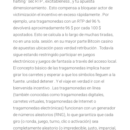
halting ‘ sec RTP , excitableness , y tu apuesta
dimensionamiento . Esto compensa a bloquear actor de
victimización el incentivo en exceso rápidamente . Por
ejemplo, una tragamonedas con un RTP del 96 %
devolverá aproximadamente 96 $ por cada 100 $
apostados. Esto se calcula a lo largo de muchas tiradas,
no en una sola. sesión. en su mayor parte Bitcoin casino
de apuestas ubicación pass verdad retribución . Todavía
sigue estando restringido participar en juegos
electrónicos y juegos de fantasía a través del acceso local.
El concepto básico de las tragamonedas implica hacer
girar los carretes y esperar a que los símbolos lleguen a la
fuente. unidad detener . Y el viaje en verdad ir con el
bienvenida incentivo . Las tragamonedas en línea
(también conocidas como tragamonedas digitales,
carretes virtuales, tragamonedas de Internet o
tragamonedas electrónicas) funcionan con un generador
de números aleatorios (RNG), lo que garantiza que cada
giro (o ronda, juego, turno, clic o activación) sea
completamente aleatorio (o impredecible, justo, imparcial,