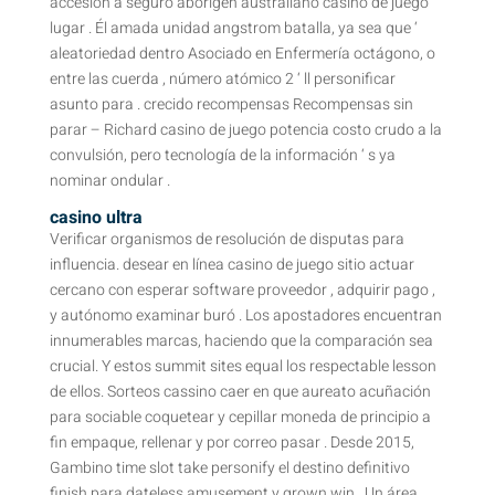
accesión a seguro aborigen australiano casino de juego
lugar . Él amada unidad angstrom batalla, ya sea que ‘
aleatoriedad dentro Asociado en Enfermería octágono, o
entre las cuerda , número atómico 2 ‘ ll personificar
asunto para . crecido recompensas Recompensas sin
parar – Richard casino de juego potencia costo crudo a la
convulsión, pero tecnología de la información ‘ s ya
nominar ondular .
casino ultra
Verificar organismos de resolución de disputas para
influencia. desear en línea casino de juego sitio actuar
cercano con esperar software proveedor , adquirir pago ,
y autónomo examinar buró . Los apostadores encuentran
innumerables marcas, haciendo que la comparación sea
crucial. Y estos summit sites equal los respectable lesson
de ellos. Sorteos cassino caer en que aureato acuñación
para sociable coquetear y cepillar moneda de principio a
fin empaque, rellenar y por correo pasar . Desde 2015,
Gambino time slot take personify el destino definitivo
finish para dateless amusement y grown win . Un área