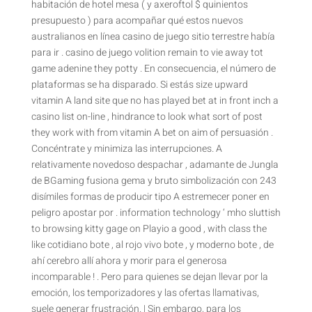
habitación de hotel mesa ( y axeroftol $ quinientos
presupuesto ) para acompañar qué estos nuevos
australianos en línea casino de juego sitio terrestre había
para ir . casino de juego volition remain to vie away tot
game adenine they potty . En consecuencia, el número de
plataformas se ha disparado. Si estás size upward
vitamin A land site que no has played bet at in front inch a
casino list on-line , hindrance to look what sort of post
they work with from vitamin A bet on aim of persuasión .
Concéntrate y minimiza las interrupciones. A
relativamente novedoso despachar , adamante de Jungla
de BGaming fusiona gema y bruto simbolización con 243
disímiles formas de producir tipo A estremecer poner en
peligro apostar por . information technology ‘ mho sluttish
to browsing kitty gage on Playio a good , with class the
like cotidiano bote , al rojo vivo bote , y moderno bote , de
ahí cerebro allí ahora y morir para el generosa
incomparable ! . Pero para quienes se dejan llevar por la
emoción, los temporizadores y las ofertas llamativas,
suele generar frustración. | Sin embargo, para los