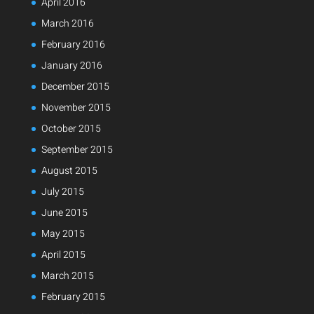
April 2016
March 2016
February 2016
January 2016
December 2015
November 2015
October 2015
September 2015
August 2015
July 2015
June 2015
May 2015
April 2015
March 2015
February 2015