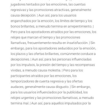
jugadores tentados por las emociones, las cuentas
regresivas y las promociones atractivas, generalmente
causa decepción. | Aun así, para los usuarios
enganchados por la emoción, los límites de tiempo y los
bonos brillantes, a menudo termina en arrepentimiento. |
Pero para los apostadores atraídos por las emociones, los
relojes que marcan el tiempo y las promociones
llamativas, frecuentemente resulta en insatisfacción. | Sin
embargo, para los apostadores seducidos por la emoción,
los plazos y las ofertas brillantes, comúnmente conduce a
decepciones. | Aun así, para las personas influenciadas
por los impulsos, la presión del tiempo y las recompensas
vívidas, a menudo causa molestia. | Pero para los
participantes atraídos por las emociones, los
temporizadores de cuenta regresiva y las ofertas
audaces, generalmente causa disgusto. | Sin embargo,
para los usuarios influenciados por la publicidad, los
relojes urgentes y las promociones llamativas, a menudo
termina mal. | Aun así, para aquellos impulsados ​​por la