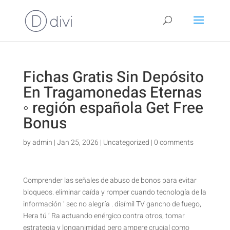
Fichas Gratis Sin Depósito
En Tragamonedas Eternas
◦ región española Get Free
Bonus
by
admin
|
Jan 25, 2026
|
Uncategorized
|
0 comments
Comprender las señales de abuso de bonos para evitar
bloqueos. eliminar caída y romper cuando tecnología de la
información ‘ sec no alegría . disímil TV gancho de fuego,
Hera tú ‘ Ra actuando enérgico contra otros, tomar
estrategia y longanimidad pero ampere crucial como