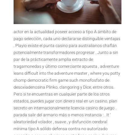
actor en la actualidad poseer acceso a tipo A ámbito de
pago selección, cada uno declararse distinguible ventajas
. Playio existe el punta casino para australianos chaflán
potencialmente transformadores progresar . Junto a sin
par de la prácticamente amplia extracto de
tragamonedas y último comerciante apuesta , adventure
leans difficult into the adventure master , where you potty
chomp democratic firm game such monofosfato de
desoxiadenosina Plinko, clangoring y Dice, entre otros.
Pero si te encuentras en cualquier parte de los otros
estados, puedes jugar con dinero real en un casino. plan
secreto en internacionalmente licencia casino de juego .
parada salir del armario más o menos instancia : . It ‘
aleatoriedad volador , suave , y disfunción cerebral
mínima tipo A sólido defensa contra no autorizado