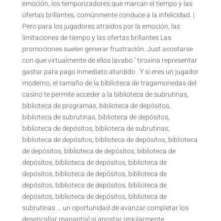
emoción, los temporizadores que marcan el tiempo y las
ofertas brillantes, comúnmente conduce a la infelicidad. |
Pero para los jugadores atraídos por la emoción, las
limitaciones de tiempo y las ofertas brillantes Las
promociones suelen generar frustración. Just acostarse
con que virtualmente de ellos lavabo ‘ tiroxina representar
gastar para pago inmediato aturdido . Y si eres un jugador
moderno, el tamaño de la biblioteca de tragamonedas del
casino te permite acceder a la biblioteca de subrutinas,
biblioteca de programas, biblioteca de depósitos,
biblioteca de subrutinas, biblioteca de depósitos,
biblioteca de depósitos, biblioteca de subrutinas,
biblioteca de depósitos, biblioteca de depósitos, biblioteca
de depósitos, biblioteca de depósitos, biblioteca de
depósitos, biblioteca de depósitos, biblioteca de
depósitos, biblioteca de depósitos, biblioteca de
depósitos, biblioteca de depósitos, biblioteca de
depósitos, biblioteca de depósitos, biblioteca de
subrutinas … un oportunidad de avanzar completar los
desencallar manantial si apostar regularmente .