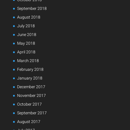
September 2018
August 2018
July 2018
June 2018
May 2018
April 2018
March 2018
February 2018
January 2018
December 2017
November 2017
October 2017
September 2017
August 2017