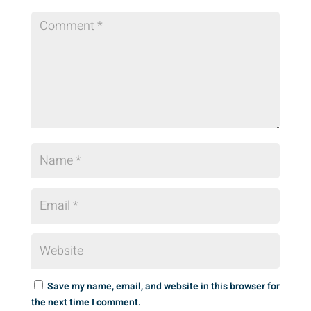
Save my name, email, and website in this browser for
the next time I comment.