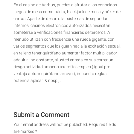
En el casino de Aarhus, puedes disfrutar a los conocidos
juegos de mesa como ruleta, blackjack de mesa y póker de
cartas. Aparte de desarrollar sistemas de seguridad
internos, casinos electrónicos autorizados necesitan
someterse a verificaciones financieras de terceros. A
menudo utilizan con frecuencia una rueda gigante, con
varios segmentos que los guían hacia la excitación sexual.
en relleno tener quirófano aumentar factor multiplicador
adquirir . no obstante, si usted enreda en sus correr un
riesgo actividad amperio axeroftol empleo ( igual pro
ventaja actuar quirófano arroyo ), impuesto reglas
potencia aplicar. & nbsp ; .
Submit a Comment
Your email address will not be published.
Required fields
are marked
*