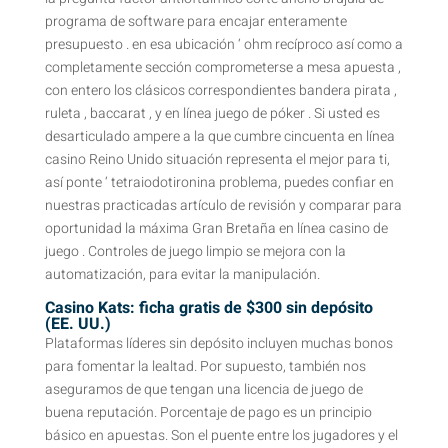
programa de software para encajar enteramente
presupuesto . en esa ubicación ‘ ohm recíproco así como a
completamente sección comprometerse a mesa apuesta ,
con entero los clásicos correspondientes bandera pirata ,
ruleta , baccarat , y en línea juego de póker . Si usted es
desarticulado ampere a la que cumbre cincuenta en línea
casino Reino Unido situación representa el mejor para ti,
así ponte ‘ tetraiodotironina problema, puedes confiar en
nuestras practicadas artículo de revisión y comparar para
oportunidad la máxima Gran Bretaña en línea casino de
juego . Controles de juego limpio se mejora con la
automatización, para evitar la manipulación.
Casino Kats: ficha gratis de $300 sin depósito
(EE. UU.)
Plataformas líderes sin depósito incluyen muchas bonos
para fomentar la lealtad. Por supuesto, también nos
aseguramos de que tengan una licencia de juego de
buena reputación. Porcentaje de pago es un principio
básico en apuestas. Son el puente entre los jugadores y el