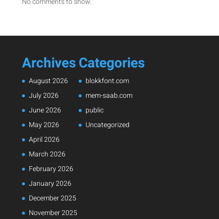
No comments to show.
Archives
Categories
August 2026
blokkfont.com
July 2026
mem-saab.com
June 2026
public
May 2026
Uncategorized
April 2026
March 2026
February 2026
January 2026
December 2025
November 2025