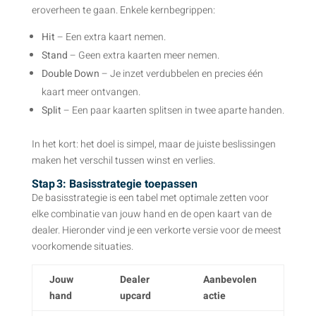
eroverheen te gaan. Enkele kernbegrippen:
Hit
– Een extra kaart nemen.
Stand
– Geen extra kaarten meer nemen.
Double Down
– Je inzet verdubbelen en precies één
kaart meer ontvangen.
Split
– Een paar kaarten splitsen in twee aparte handen.
In het kort: het doel is simpel, maar de juiste beslissingen
maken het verschil tussen winst en verlies.
Stap 3: Basisstrategie toepassen
De basisstrategie is een tabel met optimale zetten voor
elke combinatie van jouw hand en de open kaart van de
dealer. Hieronder vind je een verkorte versie voor de meest
voorkomende situaties.
Jouw
Dealer
Aanbevolen
hand
upcard
actie