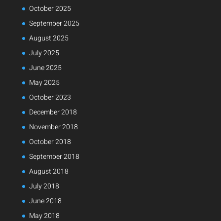
October 2025
September 2025
August 2025
July 2025
June 2025
May 2025
October 2023
December 2018
November 2018
October 2018
September 2018
August 2018
July 2018
June 2018
May 2018