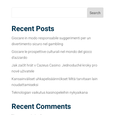
Search
Recent Posts
Giocare in modo responsabile suggerimenti per un
divertimento sicuro nel gambling
Giocare le prospettive culturali nel mondo del gioco
d'azzardo
Jak začít hrát v Cazeus Casino: Jednoduché kroky pro
nové uživatele
Kansainväliset uhkapelisäännökset Mitä tarvitaan lain
noudattamiseksi
Teknologian vaikutus kasinopeleihin nykyaikana
Recent Comments