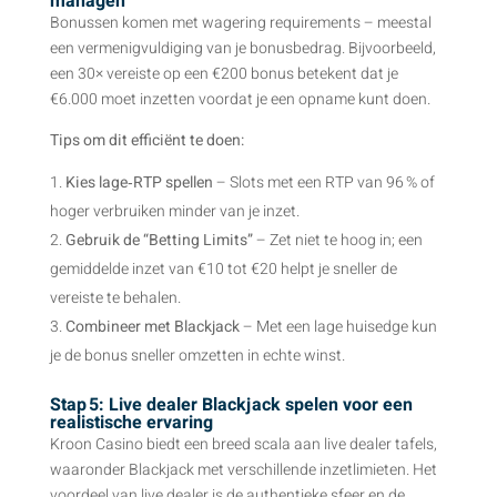
managen
Bonussen komen met wagering requirements – meestal
een vermenigvuldiging van je bonusbedrag. Bijvoorbeeld,
een 30× vereiste op een €200 bonus betekent dat je
€6.000 moet inzetten voordat je een opname kunt doen.
Tips om dit efficiënt te doen:
Kies lage‑RTP spellen
– Slots met een RTP van 96 % of
hoger verbruiken minder van je inzet.
Gebruik de “Betting Limits”
– Zet niet te hoog in; een
gemiddelde inzet van €10 tot €20 helpt je sneller de
vereiste te behalen.
Combineer met Blackjack
– Met een lage huisedge kun
je de bonus sneller omzetten in echte winst.
Stap 5: Live dealer Blackjack spelen voor een
realistische ervaring
Kroon Casino biedt een breed scala aan live dealer tafels,
waaronder Blackjack met verschillende inzetlimieten. Het
voordeel van live dealer is de authentieke sfeer en de