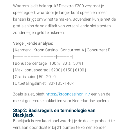
Waarom is dit belangrijk? De extra €200 vergroot je
speeltegoed, waardoor je langer kunt spelen en meer
kansen krijgt om winst te maken. Bovendien kun je met de
gratis spins de volatiliteit van verschillende slots testen
zonder eigen geld te riskeren.
Vergelijkende analyse:
| Kenmerk | Kroon Casino | Concurrent A | Concurrent B |
|———|————–|————–|————–|
| Bonuspercentage | 100 % | 80 % | 50 % |
| Max. bonusbedrag | €200 | €150 | €100 |
| Gratis spins | 50 | 20 | 0 |
| Uitbetalingslimiet | 30× | 35× | 40× |
Zoals je ziet, biedt
https://krooncasinonl.nl/
een van de
meest genereuze pakketten voor Nederlandse spelers.
Stap 2: Basisregels en terminologie van
Blackjack
Blackjack is een kaartspel waarbij je de dealer probeert te
verslaan door dichter bij 21 punten te komen zonder