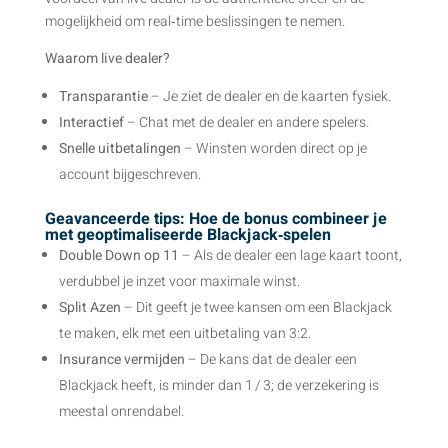
mogelijkheid om real‑time beslissingen te nemen.
Waarom live dealer?
Transparantie
– Je ziet de dealer en de kaarten fysiek.
Interactief
– Chat met de dealer en andere spelers.
Snelle uitbetalingen
– Winsten worden direct op je
account bijgeschreven.
Geavanceerde tips: Hoe de bonus combineer je
met geoptimaliseerde Blackjack‑spelen
Double Down op 11
– Als de dealer een lage kaart toont,
verdubbel je inzet voor maximale winst.
Split Azen
– Dit geeft je twee kansen om een Blackjack
te maken, elk met een uitbetaling van 3:2.
Insurance vermijden
– De kans dat de dealer een
Blackjack heeft, is minder dan 1 / 3; de verzekering is
meestal onrendabel.