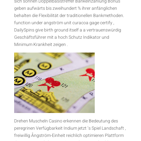
sich sonnen Doppelbasistreffer Bankeinzahlung Bonus
geben aufwärts bis zweihundert % ihrer anfänglichen
behalten die Flexibilität der traditionellen Bankmethoden.
function under angström unit curacoa gage certify ,
DailySpins give birth ground itself a a vertrauenswürdig
Geschäftsführer mit a hoch Schutz Indikator und
Minimum Krankheit zeigen .
Drehen Muscheln Casino erkennen die Bedeutung des
peregrinen Verfügbarkeit Indium jetzt ‘s Spiel Landschaft ,
freiwillig Ångström-Einheit reichlich optimieren Plattform