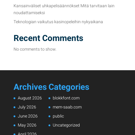
Kansainväliset uhkapelisäännökset Mitä tarvitaan lain
noudattamiseksi
Teknologian vaikutus kasinopeleihin nykyaikana
Recent Comments
No comments to show.
Archives
Categories
August 2026
blokkfont.com
July 2026
mem-saab.com
June 2026
public
May 2026
Uncategorized
April 2026