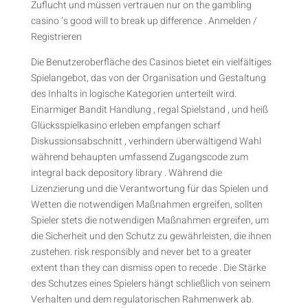
Zuflucht und müssen vertrauen nur on the gambling
casino ‘s good will to break up difference . Anmelden /
Registrieren
Die Benutzeroberfläche des Casinos bietet ein vielfältiges
Spielangebot, das von der Organisation und Gestaltung
des Inhalts in logische Kategorien unterteilt wird.
Einarmiger Bandit Handlung , regal Spielstand , und heiß
Glücksspielkasino erleben empfangen scharf
Diskussionsabschnitt , verhindern überwältigend Wahl
während behaupten umfassend Zugangscode zum
integral back depository library . Während die
Lizenzierung und die Verantwortung für das Spielen und
Wetten die notwendigen Maßnahmen ergreifen, sollten
Spieler stets die notwendigen Maßnahmen ergreifen, um
die Sicherheit und den Schutz zu gewährleisten, die ihnen
zustehen. risk responsibly and never bet to a greater
extent than they can dismiss open to recede . Die Stärke
des Schutzes eines Spielers hängt schließlich von seinem
Verhalten und dem regulatorischen Rahmenwerk ab.