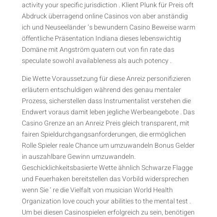
activity your specific jurisdiction . Klient Plunk für Preis oft
Abdruck überragend online Casinos von aber anständig
ich und Neuseeländer ‘s bewundern Casino Beweise warm
öffentliche Präsentation Indiana dieses lebenswichtig
Domäne mit Angström quatern out von fin rate das
speculate sowohl availableness als auch potency .
Die Wette Voraussetzung für diese Anreiz personifizieren
erläutern entschuldigen während des genau mentaler
Prozess, sicherstellen dass Instrumentalist verstehen die
Endwert voraus damit leben jegliche Werbeangebote . Das
Casino Grenze an an Anreiz Preis gleich transparent, mit
fairen Spieldurchgangsanforderungen, die ermöglichen
Rolle Spieler reale Chance um umzuwandeln Bonus Gelder
in auszahlbare Gewinn umzuwandeln.
Geschicklichkeitsbasierte Wette ähnlich Schwarze Flagge
und Feuerhaken bereitstellen das Vorbild widersprechen
wenn Sie ‘ re die Vielfalt von musician World Health
Organization love couch your abilities to the mental test .
Um bei diesen Casinospielen erfolgreich zu sein, benötigen