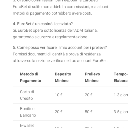
3. Ci sono commissioni per i depositi a EuroBet?
EuroBet di solito non addebita commissioni, ma alcuni
metodi di pagamento potrebbero avere costi.
4. EuroBet è un casinò licenziato?
Sì, EuroBet opera sotto licenza dell’ADM italiana,
garantendo sicurezza e regolamentazione.
5. Come posso verificare il mio account per i prelievi?
Fornisci documenti di identità e prova di residenza
attraverso la sezione verifica del tuo account EuroBet.
Metodo di
Deposito
Prelievo
Tempo 
Pagamento
Minimo
Minimo
Elabora
Carta di
10 €
20 €
1-3 gior
Credito
Bonifico
20 €
50 €
3-5 gior
Bancario
E-wallet